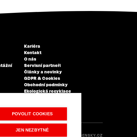
Kariéra
Kontakt
O nás
ntážní
Servisní partneři
Články a novinky
GDPR & Cookies
Obchodní podmínky
Ekologická recyklace
Projekty EU
Intranet - Přihlášení
Přihlášení
POVOLIT COOKIES
JEN NEZBYTNÉ
Made with
IN
LESENSKY.CZ