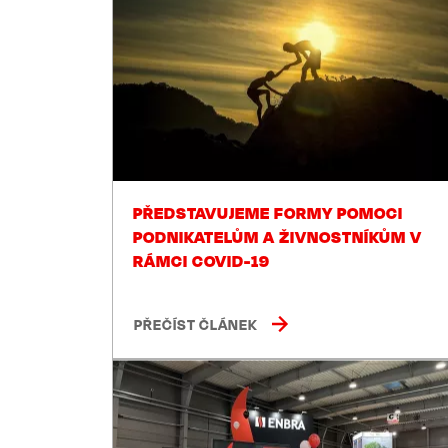
PŘEDSTAVUJEME FORMY POMOCI
PODNIKATELŮM A ŽIVNOSTNÍKŮM V
RÁMCI COVID-19
PŘEČÍST ČLÁNEK