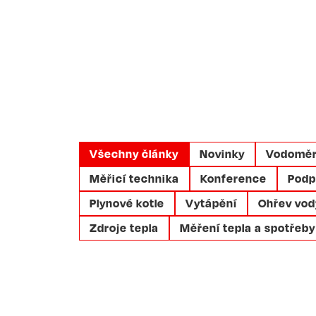
Všechny články
Novinky
Vodomě
Měřicí technika
Konference
Podp
Plynové kotle
Vytápění
Ohřev vod
Zdroje tepla
Měření tepla a spotřeby