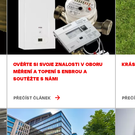
OVĚŘTE SI SVOJE ZNALOSTI V OBORU
KRÁS
MĚŘENÍ A TOPENÍ S ENBROU A
SOUTĚŽTE S NÁMI
PŘEČÍST ČLÁNEK
PŘEČ