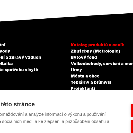
ění
Katalog produktů a ceník
 vody
Zkušebny (Metrologie)
ní a zdravý vzduch
Bytový fond
ltaika
Velkoobchody, servisní a mo
te spotřebu v bytě
firmy
Města a obce
Teplárny a průmysl
Projektanti
Developeři
Školení a zkoušky profesní
této stránce
kvalifikace
omažďování a analýze informací o výkonu a používání
e sociálních médií a ke zlepšení a přizpůsobení obsahu a