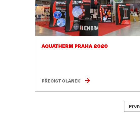
AQUATHERM PRAHA 2020
PŘEČÍST ČLÁNEK
PAGINATION
Firs
Prvn
pag