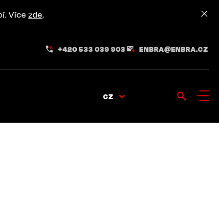
pí. Více
zde
.
+420 533 039 903
ENBRA@ENBRA.CZ
CZ