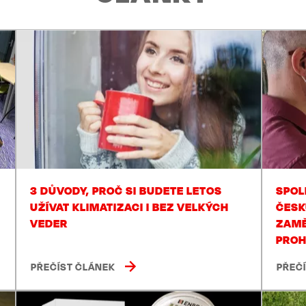
3 DŮVODY, PROČ SI BUDETE LETOS
SPOL
UŽÍVAT KLIMATIZACI I BEZ VELKÝCH
ČESK
VEDER
ZAMĚ
PROH
PŘEČÍST ČLÁNEK
PŘEČ