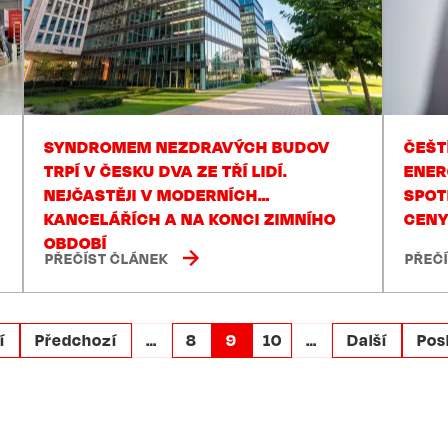
SYNDROMEM NEZDRAVÝCH BUDOV
ČEŠT
TRPÍ V ČESKU DVA ZE TŘÍ LIDÍ.
ENER
NEJČASTĚJI V MODERNÍCH
SPOT
KANCELÁŘÍCH A NA KONCI ZIMNÍHO
CEN
OBDOBÍ
PŘEČÍST ČLÁNEK
PŘEČ
t
í
Předchozí
Předchozí
…
Page
8
Page
9
Page
10
…
Následující
Další
Pos
Pos
e
stránka
stránka
str