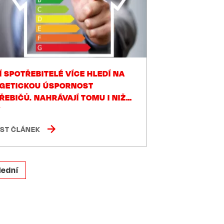
Í SPOTŘEBITELÉ VÍCE HLEDÍ NA
GETICKOU ÚSPORNOST
ŘEBIČŮ. NAHRÁVAJÍ TOMU I NIŽŠÍ
Y
ÍST ČLÁNEK
lední
lední
ánka