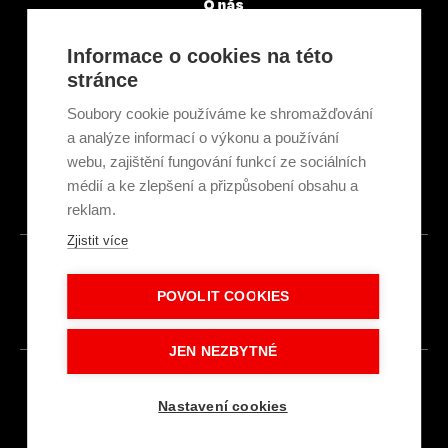
O nás
Servisní partneři
Články a novinky
Informace o cookies na této
GDPR & Cookies
stránce
Obchodní podmínky
Ekologická recyklace
Soubory cookie používáme ke shromažďování
Projekty EU
a analýze informací o výkonu a používání
Intranet - Přihlášení
webu, zajištění fungování funkcí ze sociálních
Přihlášení
médií a ke zlepšení a přizpůsobení obsahu a
reklam.
Zjistit více
© 2026
POVOLIT COOKIES
Made with
IN
LESENSKY.CZ
JEN NEZBYTNÉ
Nastavení cookies