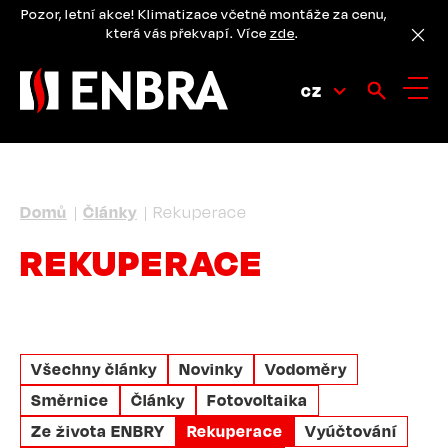
Přejít
Pozor, letní akce! Klimatizace včetně montáže za cenu,
k
která vás překvapí. Více
zde
.
hlavnímu
obsahu
CZ
DROBEČKOVÁ
Domů
Články
Rekuperace
NAVIGACE
REKUPERACE
Všechny články
Novinky
Vodoměry
Směrnice
Články
Fotovoltaika
Ze života ENBRY
Rekuperace
Vyúčtování