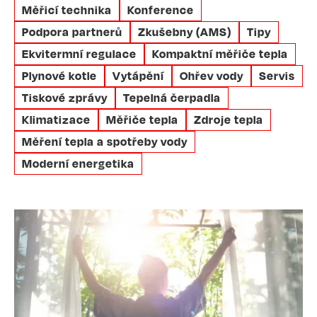
Měřicí technika
Konference
Podpora partnerů
Zkušebny (AMS)
Tipy
Ekvitermní regulace
Kompaktní měřiče tepla
Plynové kotle
Vytápění
Ohřev vody
Servis
Tiskové zprávy
Tepelná čerpadla
Klimatizace
Měřiče tepla
Zdroje tepla
Měření tepla a spotřeby vody
Moderní energetika