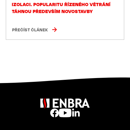
IZOLACI. POPULARITU ŘÍZENÉHO VĚTRÁNÍ
TÁHNOU PŘEDEVŠÍM NOVOSTAVBY
PŘEČÍST ČLÁNEK