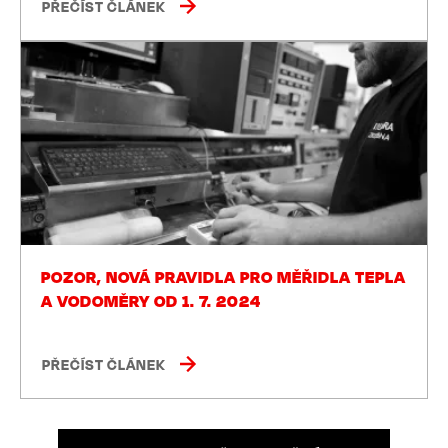
PŘEČÍST ČLÁNEK
POZOR, NOVÁ PRAVIDLA PRO MĚŘIDLA TEPLA
A VODOMĚRY OD 1. 7. 2024
PŘEČÍST ČLÁNEK