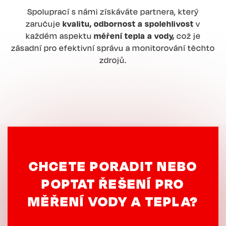
Spoluprací s námi získáváte partnera, který
zaručuje
kvalitu, odbornost a spolehlivost
v
každém aspektu
měření tepla a vody,
což je
zásadní pro efektivní správu a monitorování těchto
zdrojů.
CHCETE PORADIT NEBO
POPTAT ŘEŠENÍ PRO
MĚŘENÍ VODY A TEPLA?