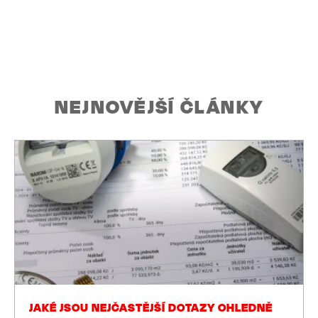
NEJNOVĚJŠÍ ČLÁNKY
JAKÉ JSOU NEJČASTĚJŠÍ DOTAZY OHLEDNĚ