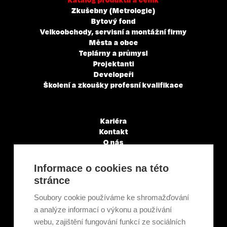
Zkušebny (Metrologie)
Bytový fond
Velkoobchody, servisní a montážní firmy
Města a obce
Teplárny a průmysl
Projektanti
Developeři
Školení a zkoušky profesní kvalifikace
Kariéra
Kontakt
O nás
Servisní partneři
Články a novinky
Informace o cookies na této
GDPR & Cookies
stránce
Obchodní podmínky
Ekologická recyklace
Soubory cookie používáme ke shromažďování
Projekty EU
a analýze informací o výkonu a používání
Intranet - Přihlášení
webu, zajištění fungování funkcí ze sociálních