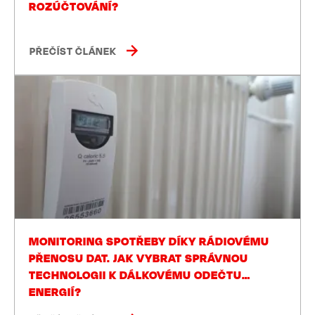
ROZÚČTOVÁNÍ?
PŘEČÍST ČLÁNEK
MONITORING SPOTŘEBY DÍKY RÁDIOVÉMU
PŘENOSU DAT. JAK VYBRAT SPRÁVNOU
TECHNOLOGII K DÁLKOVÉMU ODEČTU
ENERGIÍ?