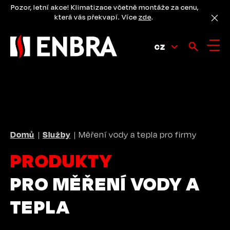
Přejít
Pozor, letní akce! Klimatizace včetně montáže za cenu,
k
která vás překvapí. Více
zde
.
hlavnímu
obsahu
CZ
DROBEČKOVÁ
Domů
Služby
Měření vody a tepla pro firmy
NAVIGACE
PRODUKTY
PRO MĚŘENÍ VODY A
TEPLA