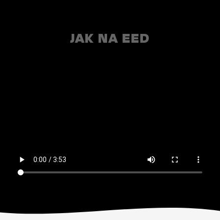
JAK NA EED
https://www.enbra.cz/sites/default/files/styles/video/pu
itok=wJHkhihZ