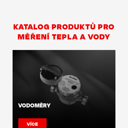
KATALOG PRODUKTŮ PRO
MĚŘENÍ TEPLA A VODY
VODOMĚRY
VÍCE