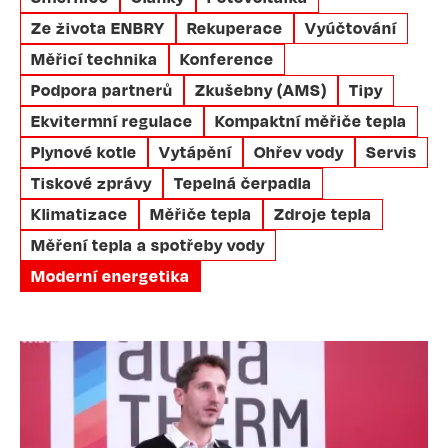
Ze života ENBRY
Rekuperace
Vyúčtování
Měřicí technika
Konference
Podpora partnerů
Zkušebny (AMS)
Tipy
Ekvitermní regulace
Kompaktní měřiče tepla
Plynové kotle
Vytápění
Ohřev vody
Servis
Tiskové zprávy
Tepelná čerpadla
Klimatizace
Měřiče tepla
Zdroje tepla
Měření tepla a spotřeby vody
Moderní energetika