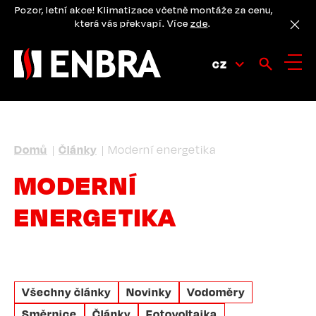
Přejít
Pozor, letní akce! Klimatizace včetně montáže za cenu,
k
která vás překvapí. Více
zde
.
hlavnímu
obsahu
CZ
DROBEČKOVÁ
Domů
Články
Moderní energetika
NAVIGACE
MODERNÍ
ENERGETIKA
Všechny články
Novinky
Vodoměry
Směrnice
Články
Fotovoltaika