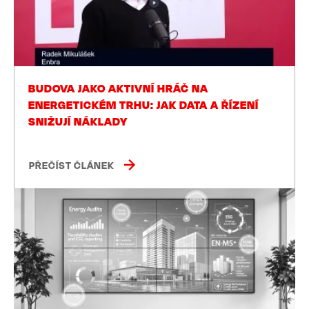
BUDOVA JAKO AKTIVNÍ HRÁČ NA
ENERGETICKÉM TRHU: JAK DATA A ŘÍZENÍ
SNIŽUJÍ NÁKLADY
PŘEČÍST ČLÁNEK