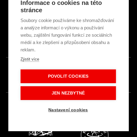
Informace o cookies na této
GDPR & Cookies
stránce
Obchodní podmínky
Ekologická recyklace
Soubory cookie používáme ke shromažďování
Projekty EU
a analýze informací o výkonu a používání
Intranet - Přihlášení
webu, zajištění fungování funkcí ze sociálních
Přihlášení
médií a ke zlepšení a přizpůsobení obsahu a
reklam.
Zjistit více
© 2026
POVOLIT COOKIES
Made with
IN
LESENSKY.CZ
JEN NEZBYTNÉ
Nastavení cookies