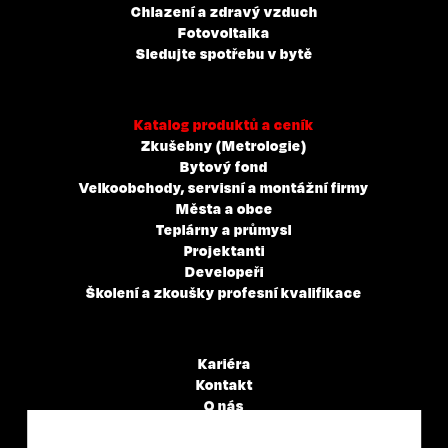
Chlazení a zdravý vzduch
Fotovoltaika
Sledujte spotřebu v bytě
Katalog produktů a ceník
Zkušebny (Metrologie)
Bytový fond
Velkoobchody, servisní a montážní firmy
Města a obce
Teplárny a průmysl
Projektanti
Developeři
Školení a zkoušky profesní kvalifikace
Kariéra
Kontakt
O nás
Servisní partneři
Články a novinky