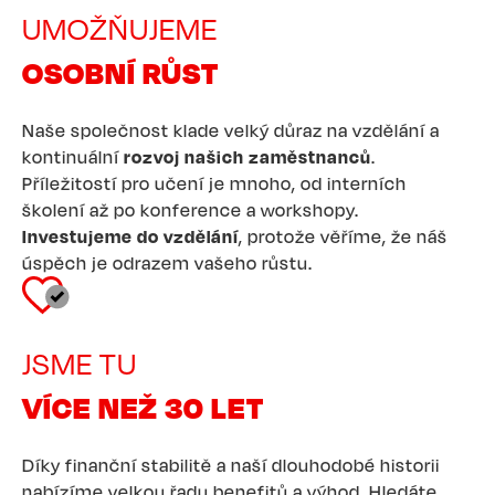
UMOŽŇUJEME
OSOBNÍ RŮST
Naše společnost klade velký důraz na vzdělání a
kontinuální
rozvoj našich zaměstnanců
.
Příležitostí pro učení je mnoho, od interních
školení až po konference a workshopy.
Investujeme do vzdělání
, protože věříme, že náš
úspěch je odrazem vašeho růstu.
Image
JSME TU
VÍCE NEŽ 30 LET
Díky finanční stabilitě a naší dlouhodobé historii
nabízíme velkou řadu benefitů a výhod. Hledáte