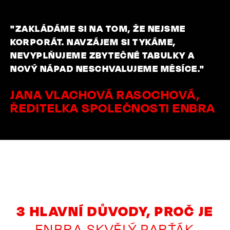
"ZAKLÁDÁME SI NA TOM, ŽE NEJSME
KORPORÁT. NAVZÁJEM SI TYKÁME,
NEVYPLŇUJEME ZBYTEČNÉ TABULKY A
NOVÝ NÁPAD NESCHVALUJEME MĚSÍCE."
JANA VLACHOVÁ RASOCHOVÁ,
ŘEDITELKA SPOLEČNOSTI ENBRA
3 HLAVNÍ DŮVODY, PROČ JE
ENBRA SKVĚLÝ PARŤÁK