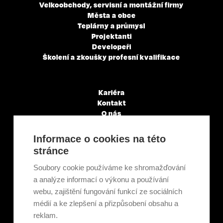
Velkoobchody, servisní a montážní firmy
Města a obce
Teplárny a průmysl
Projektanti
Developeři
Školení a zkoušky profesní kvalifikace
Kariéra
Kontakt
O nás
Servisní partneři
Články a novinky
Informace o cookies na této
GDPR & Cookies
stránce
Obchodní podmínky
Ekologická recyklace
Soubory cookie používáme ke shromažďování
Projekty EU
a analýze informací o výkonu a používání
Intranet - Přihlášení
webu, zajištění fungování funkcí ze sociálních
Přihlášení
médií a ke zlepšení a přizpůsobení obsahu a
reklam.