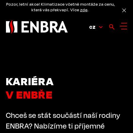
Přejít
Pozor, letní akce! Klimatizace včetně montáže za cenu,
k
která vás překvapí. Více
zde
.
hlavnímu
obsahu
CZ
KARIÉRA
V ENBŘE
Chceš se stát součástí naší rodiny
ENBRA? Nabízíme ti příjemné