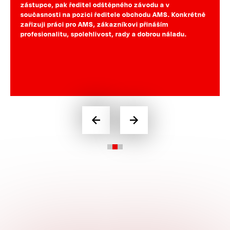
ného závodu a v
ENBRA je pro mě druhá rodina :-). 
le obchodu AMS. Konkrétně
seberealizace…
níkovi přináším
rady a dobrou náladu.