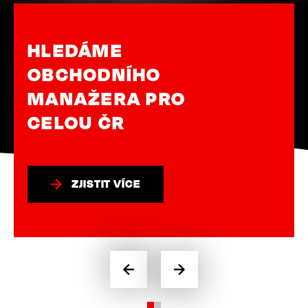
HLEDÁME
OBCHODNÍHO
MANAŽERA PRO
CELOU ČR
ZJISTIT VÍCE