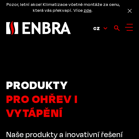
Přejít
Pozor, letní akce! Klimatizace včetně montáže za cenu,
k
která vás překvapí. Více
zde
.
hlavnímu
obsahu
CZ
PRODUKTY
PRO OHŘEV I
VYTÁPĚNÍ
Naše produkty a inovativní řešení