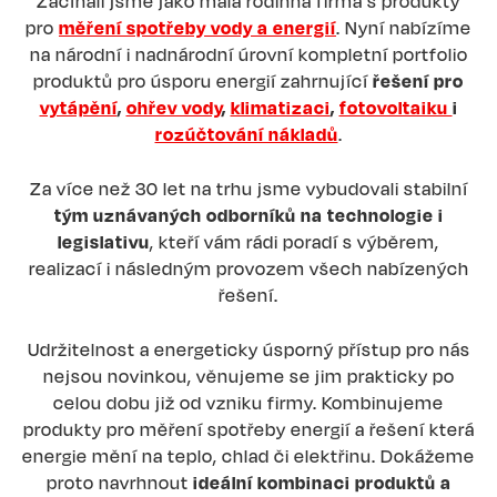
Začínali jsme jako malá rodinná firma s produkty
pro
měření spotřeby vody a energií
. Nyní nabízíme
na národní i nadnárodní úrovní kompletní portfolio
produktů pro úsporu energií zahrnující
řešení pro
vytápění
,
ohřev vody
,
klimatizaci
,
fotovoltaiku
i
rozúčtování nákladů
.
Za více než 30 let na trhu jsme vybudovali stabilní
tým uznávaných odborníků na technologie i
legislativu
, kteří vám rádi poradí s výběrem,
realizací i následným provozem všech nabízených
řešení.
Udržitelnost a energeticky úsporný přístup pro nás
nejsou novinkou, věnujeme se jim prakticky po
celou dobu již od vzniku firmy. Kombinujeme
produkty pro měření spotřeby energií a řešení která
energie mění na teplo, chlad či elektřinu. Dokážeme
proto navrhnout
ideální kombinaci produktů a