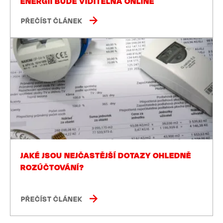
ENERGIÍ BUDE VIDITELNÁ ONLINE
PŘEČÍST ČLÁNEK
JAKÉ JSOU NEJČASTĚJŠÍ DOTAZY OHLEDNĚ
ROZÚČTOVÁNÍ?
PŘEČÍST ČLÁNEK