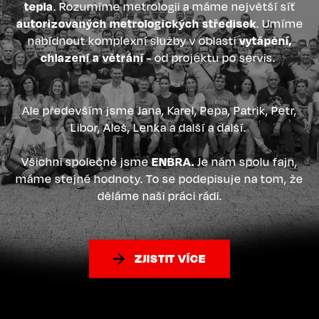
tepla
. Rozumíme metrologii a máme největší síť
autorizovaných metrologických středisek
. Umíme
nabídnout komplexní služby v oblasti
vytápění,
chlazení a větrání
- od projektu po servis.
Ale především jsme Jana, Karel, Pepa, Patrik, Petr,
Libor, Aleš, Lenka a další a další.
Všichni společně jsme
ENBRA.
Je nám spolu fajn,
máme stejné hodnoty. To se podepisuje na tom, že
děláme naši práci rádi.
ZJISTIT VÍCE