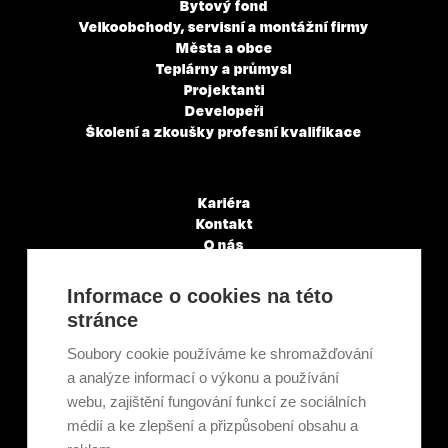
Bytový fond
Velkoobchody, servisní a montážní firmy
Města a obce
Teplárny a průmysl
Projektanti
Developeři
Školení a zkoušky profesní kvalifikace
Kariéra
Kontakt
O nás
Servisní partneři
Články a novinky
Informace o cookies na této
GDPR & Cookies
stránce
Obchodní podmínky
Ekologická recyklace
Soubory cookie používáme ke shromažďování
Projekty EU
a analýze informací o výkonu a používání
Intranet - Přihlášení
webu, zajištění fungování funkcí ze sociálních
Přihlášení
médií a ke zlepšení a přizpůsobení obsahu a