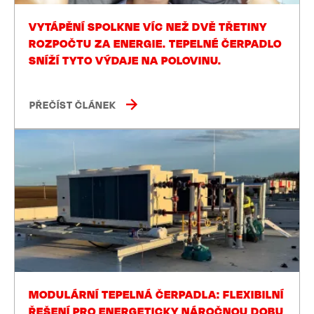
VYTÁPĚNÍ SPOLKNE VÍC NEŽ DVĚ TŘETINY
ROZPOČTU ZA ENERGIE. TEPELNÉ ČERPADLO
SNÍŽÍ TYTO VÝDAJE NA POLOVINU.
PŘEČÍST ČLÁNEK
MODULÁRNÍ TEPELNÁ ČERPADLA: FLEXIBILNÍ
ŘEŠENÍ PRO ENERGETICKY NÁROČNOU DOBU