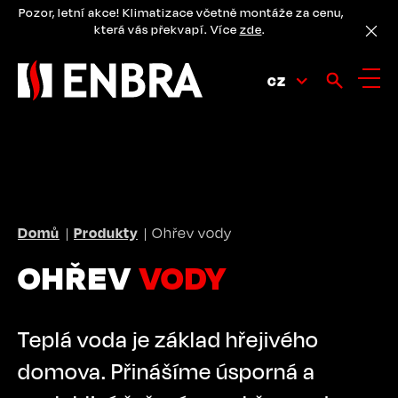
Přejít
Pozor, letní akce! Klimatizace včetně montáže za cenu,
k
která vás překvapí. Více
zde
.
hlavnímu
obsahu
CZ
DROBEČKOVÁ
Domů
Produkty
Ohřev vody
NAVIGACE
OHŘEV
VODY
Teplá voda je základ hřejivého
domova. Přinášíme úsporná a