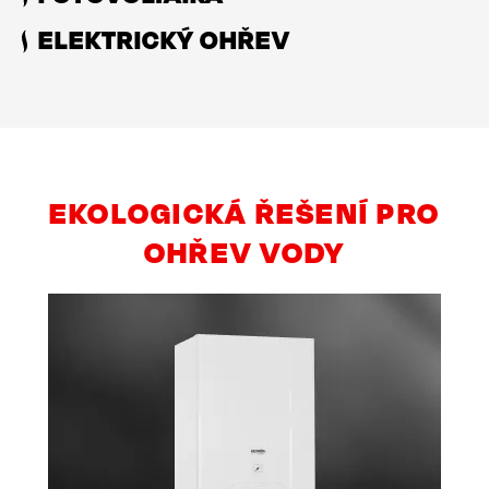
ELEKTRICKÝ OHŘEV
EKOLOGICKÁ ŘEŠENÍ PRO
OHŘEV VODY