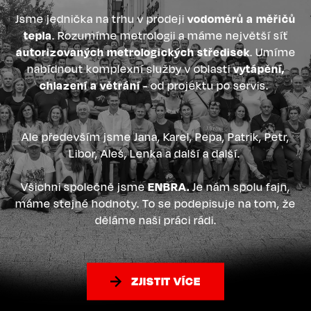
Jsme jednička na trhu v prodeji
vodoměrů a měřičů
tepla
. Rozumíme metrologii a máme největší síť
autorizovaných metrologických středisek
. Umíme
nabídnout komplexní služby v oblasti
vytápění,
chlazení a větrání
- od projektu po servis.
Ale především jsme Jana, Karel, Pepa, Patrik, Petr,
Libor, Aleš, Lenka a další a další.
Všichni společně jsme
ENBRA.
Je nám spolu fajn,
máme stejné hodnoty. To se podepisuje na tom, že
děláme naši práci rádi.
ZJISTIT VÍCE