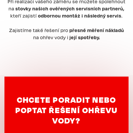
Při realizaci vašeho záměru se můžete spolehnout
na
stovky našich ověřených servisních partnerů,
kteří zajistí
odbornou montáž i následný servis
.
Zajistíme také řešení pro
přesné měření nákladů
na ohřev vody i
její spotřeby.
CHCETE PORADIT NEBO
POPTAT ŘEŠENÍ OHŘEVU
VODY?