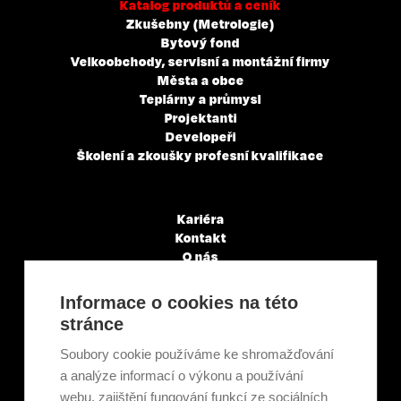
Katalog produktů a ceník
Zkušebny (Metrologie)
Bytový fond
Velkoobchody, servisní a montážní firmy
Města a obce
Teplárny a průmysl
Projektanti
Developeři
Školení a zkoušky profesní kvalifikace
Kariéra
Kontakt
O nás
Servisní partneři
Články a novinky
Informace o cookies na této
GDPR & Cookies
stránce
Obchodní podmínky
Ekologická recyklace
Soubory cookie používáme ke shromažďování
Projekty EU
a analýze informací o výkonu a používání
Intranet - Přihlášení
webu, zajištění fungování funkcí ze sociálních