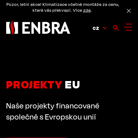
Přejít
Pozor, letní akce! Klimatizace včetně montáže za cenu,
k
která vás překvapí. Více
zde
.
hlavnímu
obsahu
CZ
PROJEKTY
EU
Naše projekty financované
společně s Evropskou unií