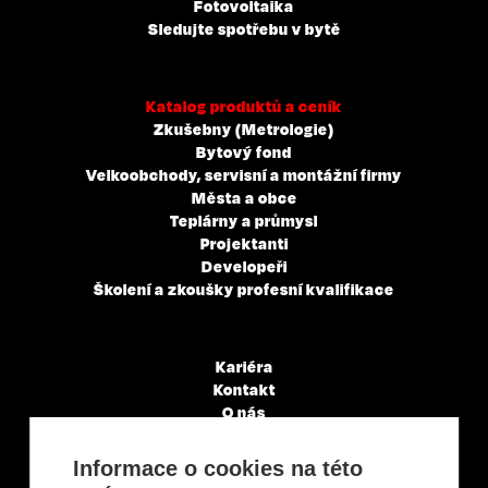
Fotovoltaika
Sledujte spotřebu v bytě
Katalog produktů a ceník
Zkušebny (Metrologie)
Bytový fond
Velkoobchody, servisní a montážní firmy
Města a obce
Teplárny a průmysl
Projektanti
Developeři
Školení a zkoušky profesní kvalifikace
Kariéra
Kontakt
O nás
Servisní partneři
Články a novinky
Informace o cookies na této
GDPR & Cookies