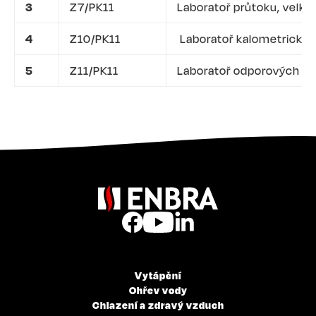
3
Z7/PK11
Laboratoř průtoku, velká
4
Z10/PK11
Laboratoř kalometrickýc
5
Z11/PK11
Laboratoř odporových sn
Vytápění
Ohřev vody
Chlazení a zdravý vzduch