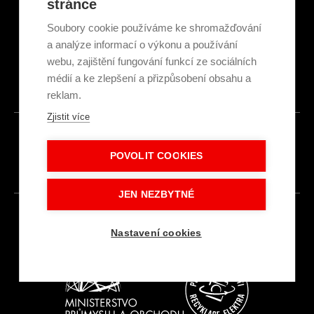
stránce
Obchodní podmínky
Ekologická recyklace
Soubory cookie používáme ke shromažďování
Projekty EU
a analýze informací o výkonu a používání
Intranet - Přihlášení
webu, zajištění fungování funkcí ze sociálních
Přihlášení
médií a ke zlepšení a přizpůsobení obsahu a
reklam.
Zjistit více
© 2026
POVOLIT COOKIES
Made with
IN
LESENSKY.CZ
JEN NEZBYTNÉ
Nastavení cookies