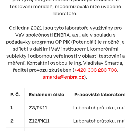
testování měřidel", modernizovala níže uvedené
laboratoře.
Od ledna 2021 jsou tyto laboratoře využívány pro
VaV společnosti ENBRA, a.s., ale v souladu s
požadavky programu OP PIK (Potenciál) je možné je
sdílet i s dalšími VaV institucemi, komerčními
subjekty i odbornou veřejností v oblasti testování a
měření. Kontaktní osobou je Ing. Vladislav Šmarda,
ředitel provozu zkušeben (
+420 603 286 703
,
smarda@enbra.cz
).
P. Č.
Evidenční číslo
Pracoviště laboratoře
1
Z3/PK11
Laboratoř průtoku, malá
2
Z12/PK11
Laboratoř průtoku, malá