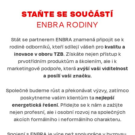
STAŇTE SE SOUČÁSTÍ
ENBRA RODINY
Stát se partnerem ENBRA znamená připojit se k
rodině odborníků, kteří sdílejí vášeň pro
kvalitu a
inovace v oboru TZB
. Získáte nejen přístup k
prvotřídním produktům a školením, ale i k
marketingové podpoře, která
zvýší vaši viditelnost
a posílí vaši značku
.
Společně budeme růst a překonávat výzvy, zatímco
poskytneme vašim klientům ta
nejlepší
energetická řešení
. Přidejte se k nám a zažijte
nejen profesní, ale i osobní rozvoj na společných
akcích formálního i neformálního charakteru.
Spojení s ENBRA je více než spolupráce v byznysu,