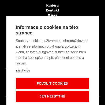
Kariéra
Kontakt
O nás
Servisní partneři
Články a novinky
Informace o cookies na této
GDPR & Cookies
stránce
Obchodní podmínky
Ekologická recyklace
Soubory cookie používáme ke shromažďování
Projekty EU
a analýze informací o výkonu a používání
Intranet - Přihlášení
webu, zajištění fungování funkcí ze sociálních
Přihlášení
médií a ke zlepšení a přizpůsobení obsahu a
reklam.
Zjistit více
© 2026
POVOLIT COOKIES
Made with
IN
LESENSKY.CZ
JEN NEZBYTNÉ