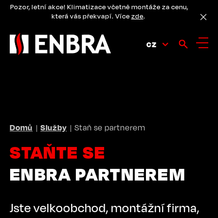
Přejít
Pozor, letní akce! Klimatizace včetně montáže za cenu,
k
která vás překvapí. Více
zde
.
hlavnímu
obsahu
CZ
DROBEČKOVÁ
Domů
Služby
Staň se partnerem
NAVIGACE
STAŇTE SE
ENBRA PARTNEREM
Jste velkoobchod, montážní firma,