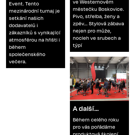
ve Westernovém
Event. Tento
městečku Boskovice.
mezinárodní turnaj je
Pivo, střelba, ženy a
setkání našich
zpěv... Stylová zábava
dodavatelů i
nejen pro může,
zákazníků s vynikající
nocleh ve srubech a
atmosférou na hřišti i
týpí
během
společenského
večera.
A další...
Během celého roku
pro vás pořádáme
produktová školení