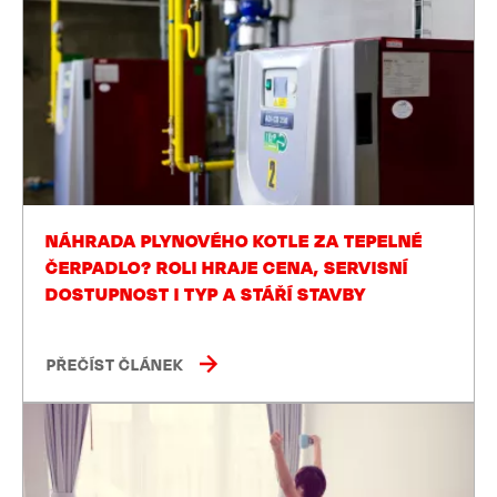
NÁHRADA PLYNOVÉHO KOTLE ZA TEPELNÉ
ČERPADLO? ROLI HRAJE CENA, SERVISNÍ
DOSTUPNOST I TYP A STÁŘÍ STAVBY
PŘEČÍST ČLÁNEK