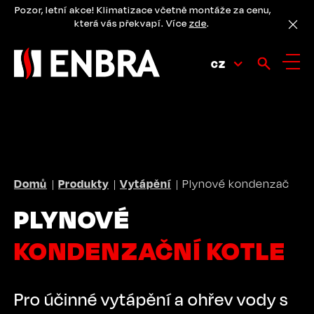
Přejít
Pozor, letní akce! Klimatizace včetně montáže za cenu,
k
která vás překvapí. Více
zde
.
hlavnímu
obsahu
CZ
DROBEČKOVÁ
Domů
Produkty
Vytápění
Plynové kondenzační kotle
NAVIGACE
PLYNOVÉ
KONDENZAČNÍ KOTLE
Pro účinné vytápění a ohřev vody s