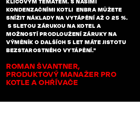
KLÍČOVÝM TÉMATEM. S NAŠIMI
KONDENZAČNÍMI KOTLI ENBRA MŮŽETE
SNÍŽIT NÁKLADY NA VYTÁPĚNÍ AŽ O 25 %.
S 5LETOU ZÁRUKOU NA KOTEL A
MOŽNOSTÍ PRODLOUŽENÍ ZÁRUKY NA
VÝMĚNÍK O DALŠÍCH 5 LET MÁTE JISTOTU
BEZSTAROSTNÉHO VYTÁPĚNÍ."
ROMAN ŠVANTNER,
PRODUKTOVÝ MANAŽER PRO
KOTLE A OHŘÍVAČE