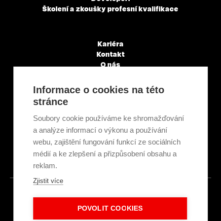
Školení a zkoušky profesní kvalifikace
Kariéra
Kontakt
O nás
Servisní partneři
Články a novinky
Informace o cookies na této
GDPR & Cookies
stránce
Obchodní podmínky
Ekologická recyklace
Soubory cookie používáme ke shromažďování
Projekty EU
a analýze informací o výkonu a používání
Intranet - Přihlášení
webu, zajištění fungování funkcí ze sociálních
Přihlášení
médií a ke zlepšení a přizpůsobení obsahu a
reklam.
Zjistit více
© 2026
POVOLIT COOKIES
Made with
IN
LESENSKY.CZ