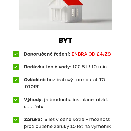
BYT
Doporučené řešení:
ENBRA CD 24/Z8
Dodávka teplé vody:
122,5 l / 10 min
Ovládání:
bezdrátový termostat TC
910RF
Výhody:
jednoduchá instalace, nízká
spotřeba
Záruka:
5 let v ceně kotle + možnost
prodloužené záruky 10 let na výměník