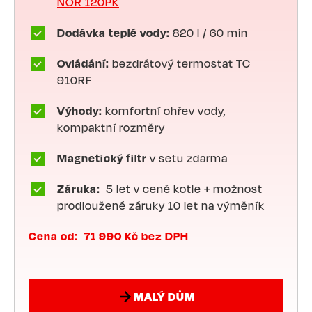
NOR 120PK
Dodávka teplé vody:
820 l / 60 min
Ovládání:
bezdrátový termostat TC
910RF
Výhody:
komfortní ohřev vody,
kompaktní rozměry
Magnetický filtr
v setu zdarma
Záruka:
5 let v ceně kotle + možnost
prodloužené záruky 10 let na výměník
Cena od: 71 990 Kč bez DPH
MALÝ DŮM