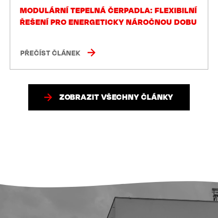
MODULÁRNÍ TEPELNÁ ČERPADLA: FLEXIBILNÍ
ŘEŠENÍ PRO ENERGETICKY NÁROČNOU DOBU
PŘEČÍST ČLÁNEK
ZOBRAZIT VŠECHNY ČLÁNKY