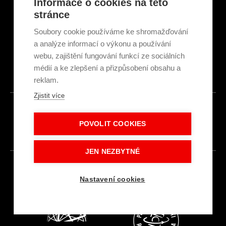
Informace o cookies na této
GDPR & Cookies
stránce
Obchodní podmínky
Ekologická recyklace
Soubory cookie používáme ke shromažďování
Projekty EU
a analýze informací o výkonu a používání
Intranet - Přihlášení
webu, zajištění fungování funkcí ze sociálních
Přihlášení
médií a ke zlepšení a přizpůsobení obsahu a
reklam.
Zjistit více
© 2026
POVOLIT COOKIES
Made with
IN
LESENSKY.CZ
JEN NEZBYTNÉ
Nastavení cookies