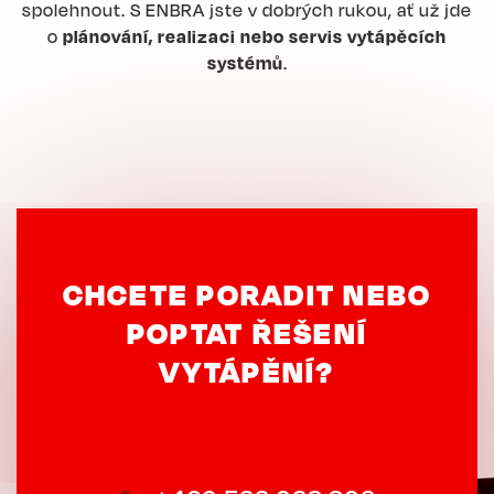
spolehnout. S ENBRA jste v dobrých rukou, ať už jde
o
plánování, realizaci nebo servis vytápěcích
systémů
.
CHCETE PORADIT NEBO
POPTAT ŘEŠENÍ
VYTÁPĚNÍ?