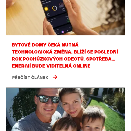
BYTOVÉ DOMY ČEKÁ NUTNÁ
TECHNOLOGICKÁ ZMĚNA. BLÍŽÍ SE POSLEDNÍ
ROK POCHŮZKOVÝCH ODEČTŮ, SPOTŘEBA
ENERGIÍ BUDE VIDITELNÁ ONLINE
PŘEČÍST ČLÁNEK