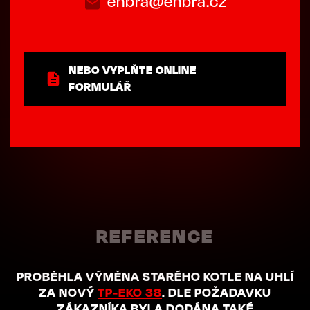
enbra@enbra.cz
NEBO VYPLŇTE ONLINE
FORMULÁŘ
REFERENCE
PROBĚHLA VÝMĚNA STARÉHO KOTLE NA UHLÍ
ZA NOVÝ
TP-EKO 38
. DLE POŽADAVKU
ZÁKAZNÍKA BYLA DODÁNA TAKÉ