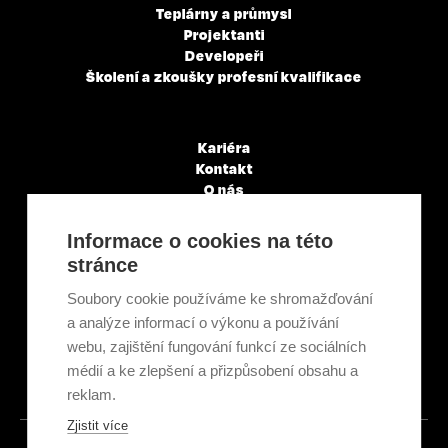
Teplárny a průmysl
Projektanti
Developeři
Školení a zkoušky profesní kvalifikace
Kariéra
Kontakt
O nás
Servisní partneři
Články a novinky
Informace o cookies na této
GDPR & Cookies
stránce
Obchodní podmínky
Ekologická recyklace
Soubory cookie používáme ke shromažďování
Projekty EU
a analýze informací o výkonu a používání
Intranet - Přihlášení
webu, zajištění fungování funkcí ze sociálních
Přihlášení
médií a ke zlepšení a přizpůsobení obsahu a
reklam.
Zjistit více