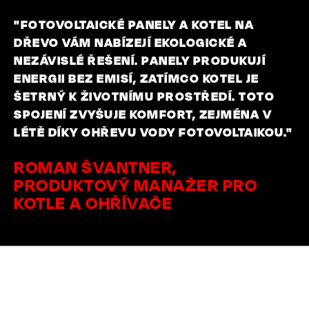
"FOTOVOLTAICKÉ PANELY A KOTEL NA
DŘEVO VÁM NABÍZEJÍ EKOLOGICKÉ A
NEZÁVISLÉ ŘEŠENÍ. PANELY PRODUKUJÍ
ENERGII BEZ EMISÍ, ZATÍMCO KOTEL JE
ŠETRNÝ K ŽIVOTNÍMU PROSTŘEDÍ. TOTO
SPOJENÍ ZVYŠUJE KOMFORT, ZEJMÉNA V
LÉTĚ DÍKY OHŘEVU VODY FOTOVOLTAIKOU."
ROMAN ŠVANTNER,
PRODUKTOVÝ MANAŽER PRO
KOTLE A OHŘÍVAČE