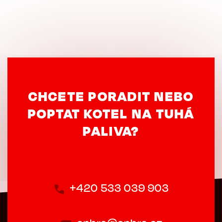
CHCETE PORADIT NEBO
POPTAT KOTEL NA TUHÁ
PALIVA?
+420 533 039 903