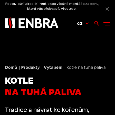
Přejít
Pozor, letní akce! Klimatizace včetně montáže za cenu,
k
která vás překvapí. Více
zde
.
hlavnímu
obsahu
CZ
DROBEČKOVÁ
Domů
Produkty
Vytápění
Kotle na tuhá paliva
NAVIGACE
KOTLE
NA TUHÁ PALIVA
Tradice a návrat ke kořenům,