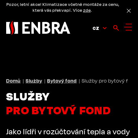
Přejít
Pozor, letní akce! Klimatizace včetně montáže za cenu,
k
která vás překvapí. Více
zde
.
hlavnímu
obsahu
CZ
DROBEČKOVÁ
Domů
Služby
Bytový fond
Služby pro bytový fond
NAVIGACE
SLUŽBY
PRO BYTOVÝ FOND
Jako lídři v rozúčtování tepla a vody