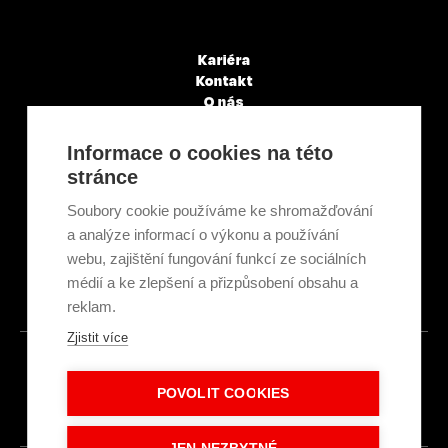
Kariéra
Kontakt
O nás
Servisní partneři
Články a novinky
Informace o cookies na této
GDPR & Cookies
stránce
Obchodní podmínky
Ekologická recyklace
Soubory cookie používáme ke shromažďování
Projekty EU
a analýze informací o výkonu a používání
Intranet - Přihlášení
webu, zajištění fungování funkcí ze sociálních
Přihlášení
médií a ke zlepšení a přizpůsobení obsahu a
reklam.
Zjistit více
© 2026
POVOLIT COOKIES
Made with
IN
LESENSKY.CZ