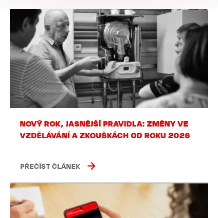
NOVÝ ROK, JASNĚJŠÍ PRAVIDLA: ZMĚNY VE
VZDĚLÁVÁNÍ A ZKOUŠKÁCH OD ROKU 2026
PŘEČÍST ČLÁNEK