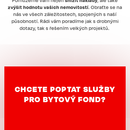
Pomůžeme vám nejen
snížit náklady
, ale také
zvýšit hodnotu vašich nemovitostí
. Obraťte se na
nás ve všech záležitostech, spojených s naší
působností. Rádi vám poradíme jak s drobnými
dotazy, tak s řešením velkých projektů.
CHCETE POPTAT SLUŽBY
PRO BYTOVÝ FOND?