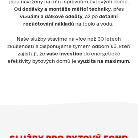
jsou navrženy na míru správcům bytových domů.
Od
dodávky a montáže měřicí techniky
, přes
vizuální a dálkové odečty
, až po
detailní
rozúčtování nákladů
na teplo a vodu.
Naše služby stavíme na více než 30 letech
zkušeností a disponujeme týmem odborníků, kteří
zajišťují, že
vaše investice
do energetické
efektivity bytových domů je
využita na maximum
.
SLUŽBY PRO BYTOVÝ FOND