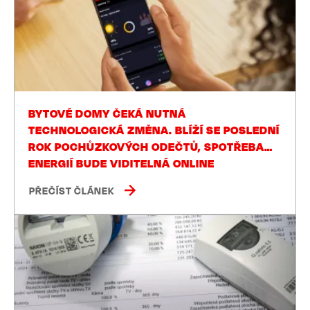
BYTOVÉ DOMY ČEKÁ NUTNÁ
TECHNOLOGICKÁ ZMĚNA. BLÍŽÍ SE POSLEDNÍ
ROK POCHŮZKOVÝCH ODEČTŮ, SPOTŘEBA
ENERGIÍ BUDE VIDITELNÁ ONLINE
PŘEČÍST ČLÁNEK