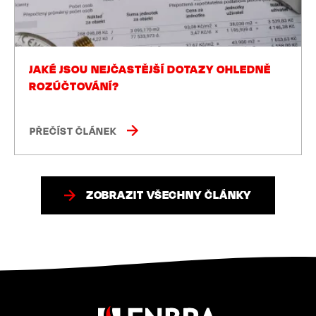
JAKÉ JSOU NEJČASTĚJŠÍ DOTAZY OHLEDNĚ
ROZÚČTOVÁNÍ?
PŘEČÍST ČLÁNEK
ZOBRAZIT VŠECHNY ČLÁNKY