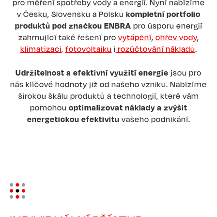
pro měření spotřeby vody a energií. Nyní nabízíme
v Česku, Slovensku a Polsku
kompletní portfolio
produktů pod značkou ENBRA
pro úsporu energií
zahrnující také řešení pro
vytápění
,
ohřev vody
,
klimatizaci
,
fotovoltaiku
i
rozúčtování nákladů
.
Udržitelnost a efektivní využití energie
jsou pro
nás klíčové hodnoty již od našeho vzniku. Nabízíme
širokou škálu produktů a technologií, které vám
pomohou
optimalizovat náklady a zvýšit
energetickou efektivitu
vašeho podnikání.
Image