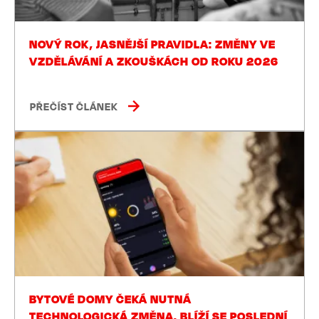
NOVÝ ROK, JASNĚJŠÍ PRAVIDLA: ZMĚNY VE
VZDĚLÁVÁNÍ A ZKOUŠKÁCH OD ROKU 2026
PŘEČÍST ČLÁNEK
BYTOVÉ DOMY ČEKÁ NUTNÁ
TECHNOLOGICKÁ ZMĚNA. BLÍŽÍ SE POSLEDNÍ