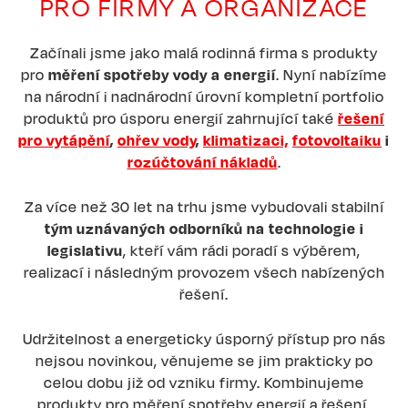
PRO FIRMY A ORGANIZACE
Začínali jsme jako malá rodinná firma s produkty
pro
měření spotřeby vody a energií
. Nyní nabízíme
na národní i nadnárodní úrovní kompletní portfolio
produktů pro úsporu energií zahrnující také
řešení
pro vytápění
,
ohřev vody
,
klimatizaci,
fotovoltaiku
i
rozúčtování nákladů
.
Za více než 30 let na trhu jsme vybudovali stabilní
tým uznávaných odborníků na technologie i
legislativu
, kteří vám rádi poradí s výběrem,
realizací i následným provozem všech nabízených
řešení.
Udržitelnost a energeticky úsporný přístup pro nás
nejsou novinkou, věnujeme se jim prakticky po
celou dobu již od vzniku firmy. Kombinujeme
produkty pro měření spotřeby energií a řešení,