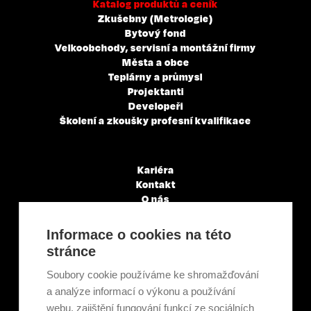
Katalog produktů a ceník
Zkušebny (Metrologie)
Bytový fond
Velkoobchody, servisní a montážní firmy
Města a obce
Teplárny a průmysl
Projektanti
Developeři
Školení a zkoušky profesní kvalifikace
Kariéra
Kontakt
O nás
Servisní partneři
Články a novinky
Informace o cookies na této
GDPR & Cookies
stránce
Obchodní podmínky
Ekologická recyklace
Soubory cookie používáme ke shromažďování
Projekty EU
a analýze informací o výkonu a používání
Intranet - Přihlášení
webu, zajištění fungování funkcí ze sociálních