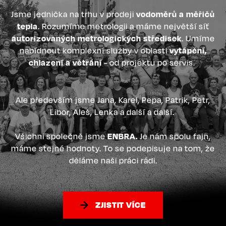
Jsme jednička na trhu v prodeji
vodoměrů a měřičů
tepla
. Rozumíme metrologii a máme největší síť
autorizovaných metrologických středisek
. Umíme
nabídnout komplexní služby v oblasti
vytápění,
chlazení a větrání
- od projektu po servis.
Ale především jsme Jana, Karel, Pepa, Patrik, Petr,
Libor, Aleš, Lenka a další a další.
Všichni společně jsme
ENBRA.
Je nám spolu fajn,
máme stejné hodnoty. To se podepisuje na tom, že
děláme naši práci rádi.
ZJISTIT VÍCE