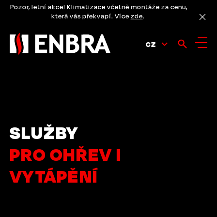
Přejít
Pozor, letní akce! Klimatizace včetně montáže za cenu,
k
která vás překvapí. Více
zde
.
hlavnímu
obsahu
CZ
SLUŽBY
PRO OHŘEV I
VYTÁPĚNÍ