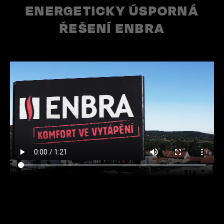
ENERGETICKY ÚSPORNÁ
ŘEŠENÍ ENBRA
https://www.enbra.cz/sites/default/files/styles/video/pu
itok=bLsFeJdH