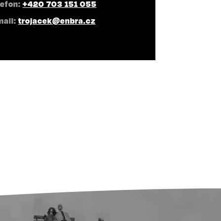
lefon:
+420 703 151 055
mail:
trojacek@enbra.cz