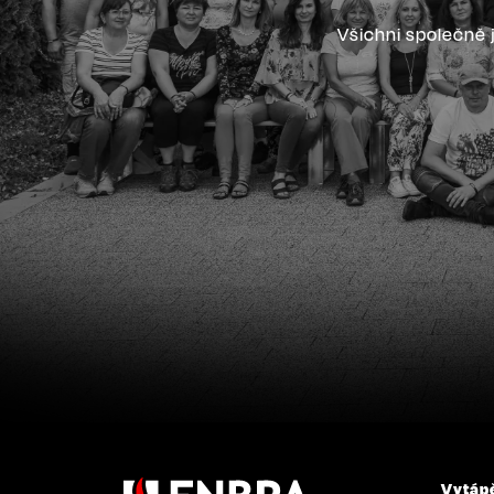
Všichni společně
Vytáp