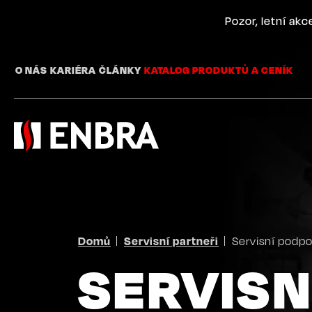
Přejít
k
Pozor, letní ak
hlavnímu
obsahu
O NÁS
KARIÉRA
ČLÁNKY
KATALOG PRODUKTŮ A CENÍK
DROBEČKOVÁ
Domů
Servisní partneři
Servisní podpo
SERVISN
NAVIGACE