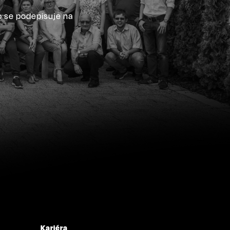
o se podepisuje na
Kariéra