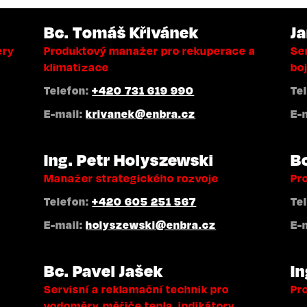
Bc. Tomáš Křivánek
J
ery
Produktový manažer pro rekuperace a
Ser
klimatizace
boj
Telefon:
+420 731 619 990
Te
E-mail:
krivanek@enbra.cz
E-
Ing. Petr Holyszewski
B
Manažer strategického rozvoje
Pr
Telefon:
+420 605 251 567
Te
E-mail:
holyszewski@enbra.cz
E-
Bc. Pavel Jašek
In
Servisní a reklamační technik pro
Pr
vodoměry, měřiče tepla, indikátory