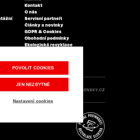
Kontakt
O nás
ntážní
Servisní partneři
Články a novinky
GDPR & Cookies
Obchodní podmínky
Ekologická recyklace
Projekty EU
Intranet - Přihlášení
Přihlášení
POVOLIT COOKIES
JEN NEZBYTNÉ
Made with
IN
LESENSKY.CZ
Nastavení cookies