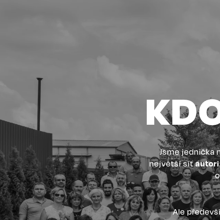
KDO
Jsme jednička n
největší síť
autor
o
Ale především