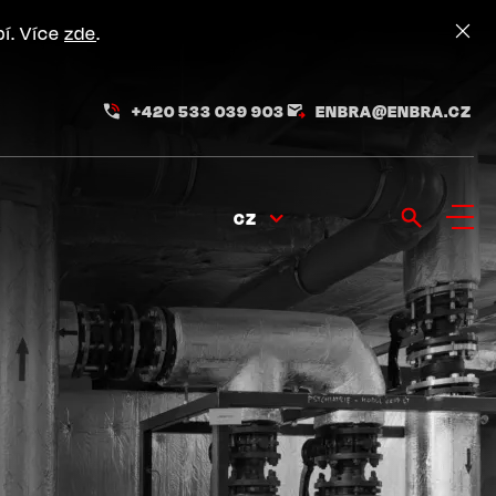
pí. Více
zde
.
+420 533 039 903
ENBRA@ENBRA.CZ
CZ