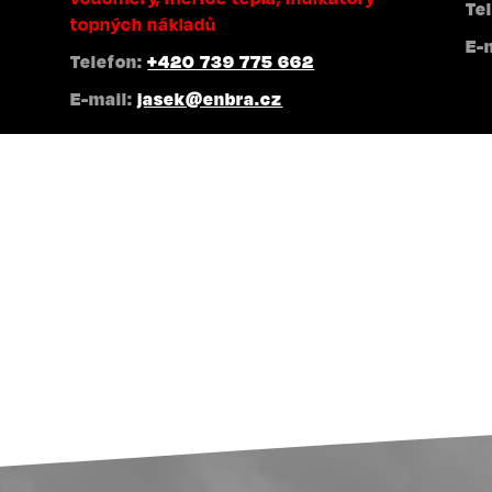
Te
topných nákladů
E-
Telefon:
+420 739 775 662
E-mail:
jasek@enbra.cz