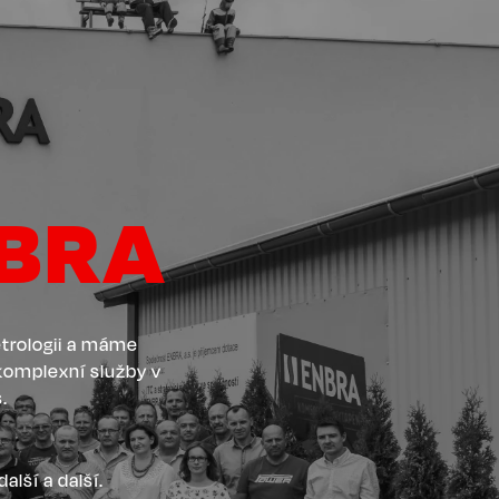
BRA
trologii a máme
omplexní služby v
s.
další a další.