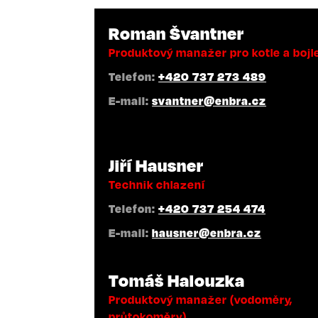
Roman Švantner
Produktový manažer pro kotle a bojl
Telefon:
+420 737 273 489
E-mail:
svantner@enbra.cz
Jiří Hausner
Technik chlazení
Telefon:
+420 737 254 474
E-mail:
hausner@enbra.cz
Tomáš Halouzka
Produktový manažer (vodoměry,
průtokoměry)