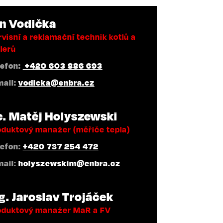
an Vodička
visní a reklamační technik kotlů a
lerů
lefon:
+420 603 886 693
mail:
vodicka@enbra.cz
c. Matěj Holyszewski
oduktový manažer (měřiče tepla)
lefon:
+420 737 254 472
mail:
holyszewskim@enbra.cz
g. Jaroslav Trojáček
oduktový manažer MaR a FV