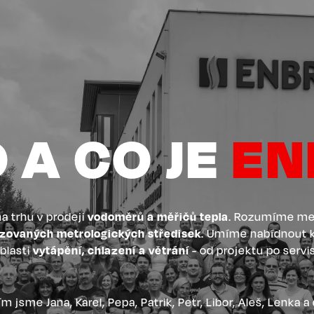
 A CO JE
EN
a trhu v prodeji
vodoměrů a měřičů tepla
. Rozumíme me
izovaných metrologických středisek
. Umíme nabídnout k
blasti
vytápění, chlazení a větrání
- od projektu po servi
 jsme Jana, Karel, Pepa, Patrik, Petr, Libor, Aleš, Lenka a 