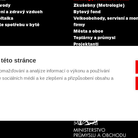
 vody
Zkušebny (Metrologie)
ní a zdravý vzduch
Bytový fond
ltaika
Velkoobchody, servisní a mo
te spotřebu v bytě
firmy
Města a obce
Teplárny a průmysl
Projektanti
Developeři
Školení a zkoušky profesní
této stránce
kvalifikace
omažďování a analýze informací o výkonu a používání
e sociálních médií a ke zlepšení a přizpůsobení obsahu a