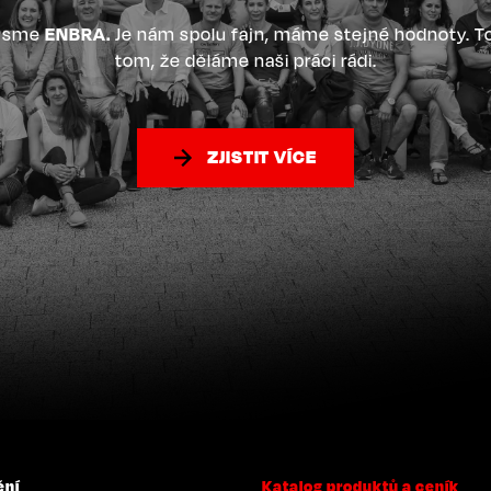
 jsme
ENBRA.
Je nám spolu fajn, máme stejné hodnoty. T
tom, že děláme naši práci rádi.
ZJISTIT VÍCE
ění
Katalog produktů a ceník