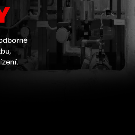
Y
 odborné
žbu,
ízení.