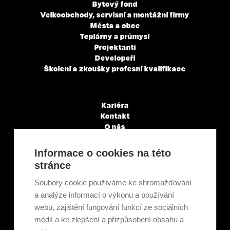
Bytový fond
Velkoobchody, servisní a montážní firmy
Města a obce
Teplárny a průmysl
Projektanti
Developeři
Školení a zkoušky profesní kvalifikace
Kariéra
Kontakt
O nás
Servisní partneři
Články a novinky
Informace o cookies na této
GDPR & Cookies
stránce
Obchodní podmínky
Ekologická recyklace
Soubory cookie používáme ke shromažďování
Projekty EU
a analýze informací o výkonu a používání
Intranet - Přihlášení
webu, zajištění fungování funkcí ze sociálních
Přihlášení
médií a ke zlepšení a přizpůsobení obsahu a