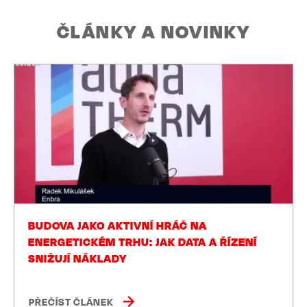
ČLÁNKY A NOVINKY
BUDOVA JAKO AKTIVNÍ HRÁČ NA
ENERGETICKÉM TRHU: JAK DATA A ŘÍZENÍ
SNIŽUJÍ NÁKLADY
PŘEČÍST ČLÁNEK