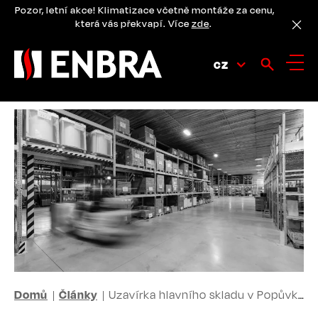
Přejít
Pozor, letní akce! Klimatizace včetně montáže za cenu,
k
která vás překvapí. Více
zde
.
hlavnímu
obsahu
CZ
DROBEČKOVÁ
Domů
Články
Uzavírka hlavního skladu v Popůvkách (30. 6. – 4. 7. 2025 )
NAVIGACE