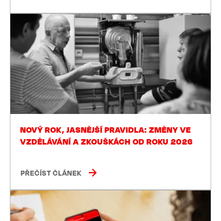
NOVÝ ROK, JASNĚJŠÍ PRAVIDLA: ZMĚNY VE
VZDĚLÁVÁNÍ A ZKOUŠKÁCH OD ROKU 2026
PŘEČÍST ČLÁNEK