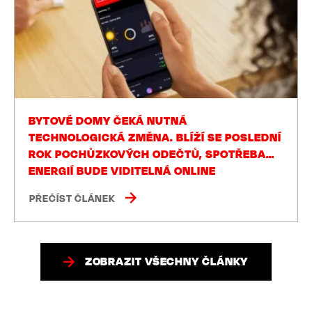
BYTOVÉ DOMY ČEKÁ NUTNÁ
TECHNOLOGICKÁ ZMĚNA. BLÍŽÍ SE POSLEDNÍ
ROK POCHŮZKOVÝCH ODEČTŮ, SPOTŘEBA
ENERGIÍ BUDE VIDITELNÁ ONLINE
PŘEČÍST ČLÁNEK
ZOBRAZIT VŠECHNY ČLÁNKY