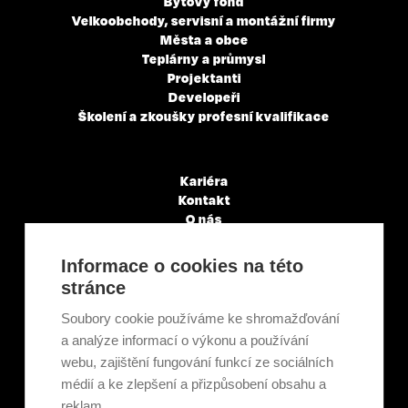
Bytový fond
Velkoobchody, servisní a montážní firmy
Města a obce
Teplárny a průmysl
Projektanti
Developeři
Školení a zkoušky profesní kvalifikace
Kariéra
Kontakt
O nás
Servisní partneři
Články a novinky
Informace o cookies na této
GDPR & Cookies
stránce
Obchodní podmínky
Ekologická recyklace
Soubory cookie používáme ke shromažďování
Projekty EU
a analýze informací o výkonu a používání
Intranet - Přihlášení
webu, zajištění fungování funkcí ze sociálních
Přihlášení
médií a ke zlepšení a přizpůsobení obsahu a
reklam.