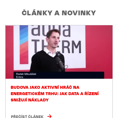
ČLÁNKY A NOVINKY
BUDOVA JAKO AKTIVNÍ HRÁČ NA
ENERGETICKÉM TRHU: JAK DATA A ŘÍZENÍ
SNIŽUJÍ NÁKLADY
PŘEČÍST ČLÁNEK