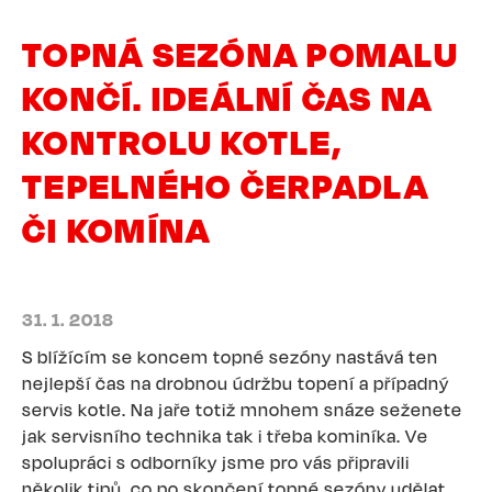
TOPNÁ SEZÓNA POMALU
KONČÍ. IDEÁLNÍ ČAS NA
KONTROLU KOTLE,
TEPELNÉHO ČERPADLA
ČI KOMÍNA
31. 1. 2018
S blížícím se koncem topné sezóny nastává ten
nejlepší čas na drobnou údržbu topení a případný
servis kotle. Na jaře totiž mnohem snáze seženete
jak servisního technika tak i třeba kominíka. Ve
spolupráci s odborníky jsme pro vás připravili
několik tipů, co po skončení topné sezóny udělat,