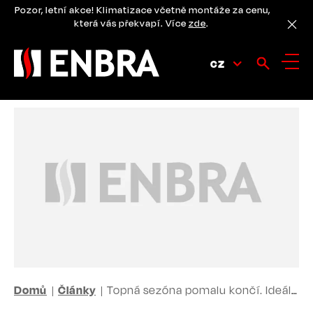
Přejít
Pozor, letní akce! Klimatizace včetně montáže za cenu,
k
která vás překvapí. Více
zde
.
hlavnímu
obsahu
CZ
DROBEČKOVÁ
Domů
Články
Topná sezóna pomalu končí. Ideální čas na kontrolu kotle, tepelného čerpadla či komína
NAVIGACE