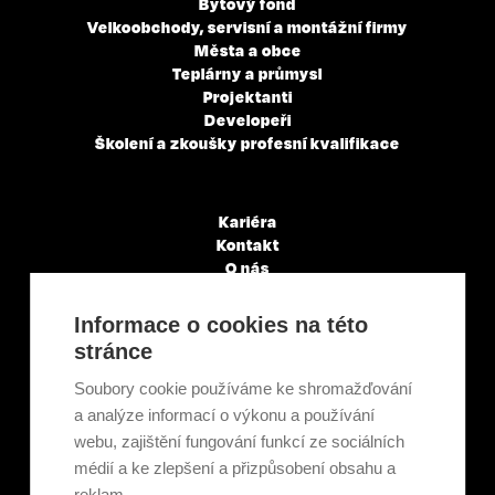
Bytový fond
Velkoobchody, servisní a montážní firmy
Města a obce
Teplárny a průmysl
Projektanti
Developeři
Školení a zkoušky profesní kvalifikace
Kariéra
Kontakt
O nás
Servisní partneři
Články a novinky
Informace o cookies na této
GDPR & Cookies
stránce
Obchodní podmínky
Ekologická recyklace
Soubory cookie používáme ke shromažďování
Projekty EU
a analýze informací o výkonu a používání
Intranet - Přihlášení
webu, zajištění fungování funkcí ze sociálních
Přihlášení
médií a ke zlepšení a přizpůsobení obsahu a
reklam.