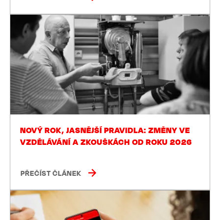
NOVÝ ROK, JASNĚJŠÍ PRAVIDLA: ZMĚNY VE
VZDĚLÁVÁNÍ A ZKOUŠKÁCH OD ROKU 2026
PŘEČÍST ČLÁNEK