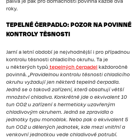
paliva je pak pro domácnosti povinná každé dva
roky.
TEPELNÉ ČERPADLO: POZOR NA POVINNÉ
KONTROLY TĚSNOSTI
Jarní a letní období je nejvhodnější i pro případnou
kontrolu těsnosti chladicího okruhu. Ta je
u některých typů
tepelných čerpadel
každoročně
povinná.
„Pravidelnou kontrolu těsnosti chladicího
okruhu vyžadují jen některá tepelná čerpadla.
Jedná se o taková zařízení, která obsahují větší
množství chladiva. Konkrétně jde o ekvivalent 10
tun CO2 u zařízení s hermeticky uzavřeným
chladivovým okruhem. Jedná se zpravidla o
jednotky typu monoblok. Nebo pak o ekvivalent 5
tun CO2 u dělených jednotek, kde mezi vnitřní a
venkovní jednotkou vede chladivové potrubí.