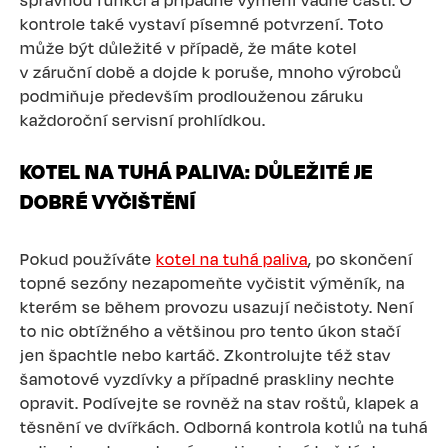
správnou funkci a případně vymění vadné části. O
kontrole také vystaví písemné potvrzení. Toto
může být důležité v případě, že máte kotel
v záruční době a dojde k poruše, mnoho výrobců
podmiňuje především prodlouženou záruku
každoroční servisní prohlídkou.
KOTEL NA TUHÁ PALIVA: DŮLEŽITÉ JE
DOBRÉ VYČIŠTĚNÍ
Pokud používáte
kotel na tuhá paliva
, po skončení
topné sezóny nezapomeňte vyčistit výměník, na
kterém se během provozu usazují nečistoty. Není
to nic obtížného a většinou pro tento úkon stačí
jen špachtle nebo kartáč. Zkontrolujte též stav
šamotové vyzdívky a případné praskliny nechte
opravit. Podívejte se rovněž na stav roštů, klapek a
těsnění ve dvířkách. Odborná kontrola kotlů na tuhá