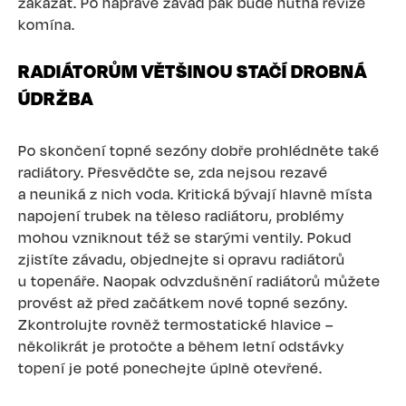
zakázat. Po nápravě závad pak bude nutná revize
komína.
RADIÁTORŮM VĚTŠINOU STAČÍ DROBNÁ
ÚDRŽBA
Po skončení topné sezóny dobře prohlédněte také
radiátory. Přesvědčte se, zda nejsou rezavé
a neuniká z nich voda. Kritická bývají hlavně místa
napojení trubek na těleso radiátoru, problémy
mohou vzniknout též se starými ventily. Pokud
zjistíte závadu, objednejte si opravu radiátorů
u topenáře. Naopak odvzdušnění radiátorů můžete
provést až před začátkem nové topné sezóny.
Zkontrolujte rovněž termostatické hlavice –
několikrát je protočte a během letní odstávky
topení je poté ponechejte úplně otevřené.