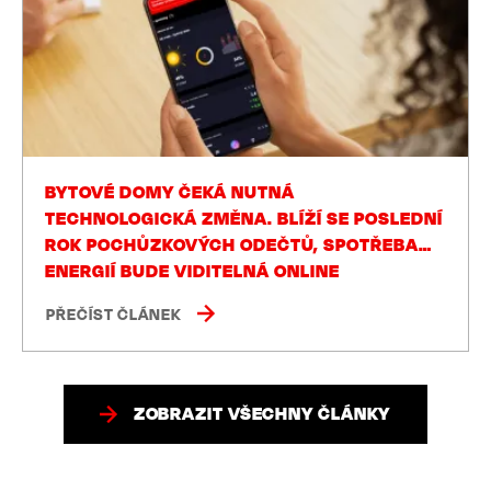
BYTOVÉ DOMY ČEKÁ NUTNÁ
TECHNOLOGICKÁ ZMĚNA. BLÍŽÍ SE POSLEDNÍ
ROK POCHŮZKOVÝCH ODEČTŮ, SPOTŘEBA
ENERGIÍ BUDE VIDITELNÁ ONLINE
PŘEČÍST ČLÁNEK
ZOBRAZIT VŠECHNY ČLÁNKY