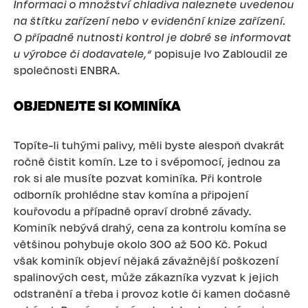
Informaci o množství chladiva naleznete uvedenou
na štítku zařízení nebo v evidenční knize zařízení.
O případné nutnosti kontrol je dobré se informovat
u výrobce či dodavatele,“
popisuje Ivo Zabloudil ze
společnosti ENBRA.
OBJEDNEJTE SI KOMINÍKA
Topíte-li tuhými palivy, měli byste alespoň dvakrát
ročně čistit komín. Lze to i svépomocí, jednou za
rok si ale musíte pozvat kominíka. Při kontrole
odborník prohlédne stav komína a připojení
kouřovodu a případně opraví drobné závady.
Kominík nebývá drahý, cena za kontrolu komína se
většinou pohybuje okolo 300 až 500 Kč. Pokud
však kominík objeví nějaká závažnější poškození
spalinových cest, může zákazníka vyzvat k jejich
odstranění a třeba i provoz kotle či kamen dočasně