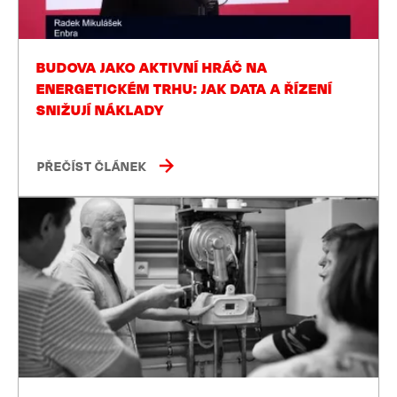
BUDOVA JAKO AKTIVNÍ HRÁČ NA
ENERGETICKÉM TRHU: JAK DATA A ŘÍZENÍ
SNIŽUJÍ NÁKLADY
PŘEČÍST ČLÁNEK