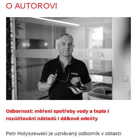
O AUTOROVI
Image
Odbornost: měření spotřeby vody a tepla I
rozúčtování nákladů I dálkové odečty
Petr Holyszewski je uznávaný odborník v oblasti