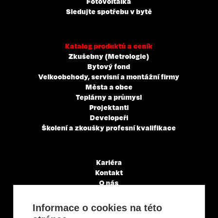
Fotovoltaika
Sledujte spotřebu v bytě
Katalog produktů a ceník
Zkušebny (Metrologie)
Bytový fond
Velkoobchody, servisní a montážní firmy
Města a obce
Teplárny a průmysl
Projektanti
Developeři
Školení a zkoušky profesní kvalifikace
Kariéra
Kontakt
O nás
Servisní partneři
Články a novinky
Informace o cookies na této
GDPR & Cookies