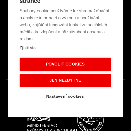
stránce
Obchodní podmínky
Ekologická recyklace
Soubory cookie používáme ke shromažďování
Projekty EU
a analýze informací o výkonu a používání
Intranet - Přihlášení
webu, zajištění fungování funkcí ze sociálních
Přihlášení
médií a ke zlepšení a přizpůsobení obsahu a
reklam.
Zjistit více
© 2026
POVOLIT COOKIES
Made with
IN
LESENSKY.CZ
JEN NEZBYTNÉ
Nastavení cookies