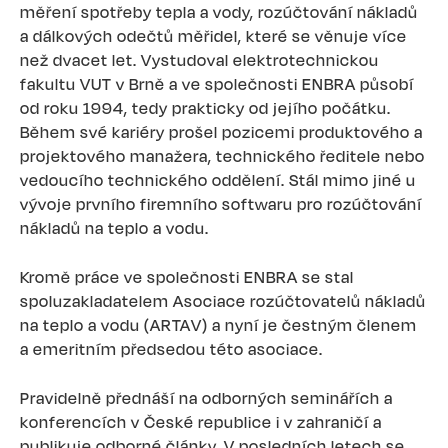
měření spotřeby tepla a vody, rozúčtování nákladů
a dálkových odečtů měřidel, které se věnuje více
než dvacet let. Vystudoval elektrotechnickou
fakultu VUT v Brně a ve společnosti ENBRA působí
od roku 1994, tedy prakticky od jejího počátku.
Během své kariéry prošel pozicemi produktového a
projektového manažera, technického ředitele nebo
vedoucího technického oddělení. Stál mimo jiné u
vývoje prvního firemního softwaru pro rozúčtování
nákladů na teplo a vodu.
Kromě práce ve společnosti ENBRA se stal
spoluzakladatelem Asociace rozúčtovatelů nákladů
na teplo a vodu (ARTAV) a nyní je čestným členem
a emeritním předsedou této asociace.
Pravidelně přednáší na odborných seminářích a
konferencích v České republice i v zahraničí a
publikuje odborné články. V posledních letech se