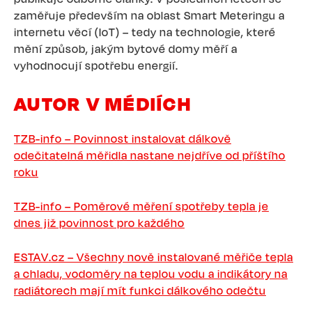
zaměřuje především na oblast Smart Meteringu a
internetu věcí (IoT) – tedy na technologie, které
mění způsob, jakým bytové domy měří a
vyhodnocují spotřebu energií.
AUTOR V MÉDIÍCH
TZB-info – Povinnost instalovat dálkově
odečitatelná měřidla nastane nejdříve od příštího
roku
TZB-info – Poměrové měření spotřeby tepla je
dnes již povinnost pro každého
ESTAV.cz – Všechny nově instalované měřiče tepla
a chladu, vodoměry na teplou vodu a indikátory na
radiátorech mají mít funkci dálkového odečtu