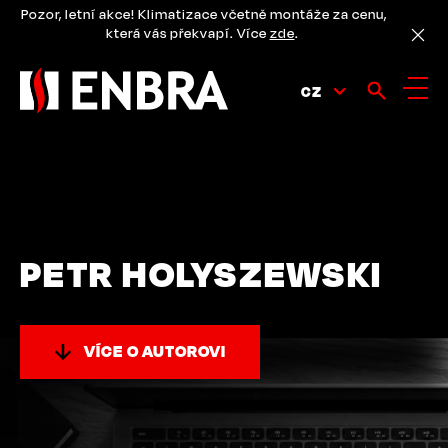
Přejít
Pozor, letní akce! Klimatizace včetně montáže za cenu,
k
která vás překvapí. Více
zde
.
hlavnímu
obsahu
CZ
PETR HOLYSZEWSKI
VÍCE O AUTOROVI