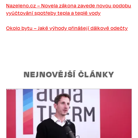
Nazeleno.cz – Novela zákona zavede novou podobu
vyúčtování spotřeby tepla a teplé vody
Okolo bytu – Jaké výhody přinášejí dálkové odečty
NEJNOVĚJŠÍ ČLÁNKY