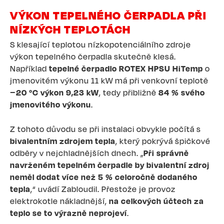
VÝKON TEPELNÉHO ČERPADLA PŘI
NÍZKÝCH TEPLOTÁCH
S klesající teplotou nízkopotenciálního zdroje
výkon tepelného čerpadla skutečně klesá.
Například
tepelné čerpadlo ROTEX HPSU HiTemp
o
jmenovitém výkonu 11 kW má při venkovní teplotě
−20 °C výkon 9,23 kW
, tedy přibližně
84 % svého
jmenovitého výkonu
.
Z tohoto důvodu se při instalaci obvykle počítá s
bivalentním zdrojem tepla
, který pokrývá špičkové
odběry v nejchladnějších dnech. „
Při správně
navrženém tepelném čerpadle by bivalentní zdroj
neměl dodat více než 5 % celoročně dodaného
tepla
,“ uvádí Zabloudil. Přestože je provoz
elektrokotle nákladnější,
na celkových účtech za
teplo se to výrazně neprojeví
.