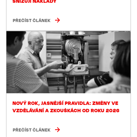
SNIŽUJÍ NÁKLADY
PŘEČÍST ČLÁNEK
NOVÝ ROK, JASNĚJŠÍ PRAVIDLA: ZMĚNY VE
VZDĚLÁVÁNÍ A ZKOUŠKÁCH OD ROKU 2026
PŘEČÍST ČLÁNEK