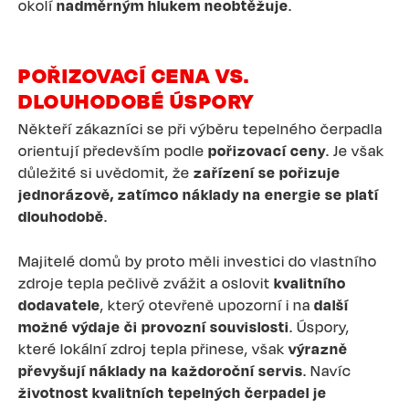
okolí
nadměrným hlukem neobtěžuje
.
POŘIZOVACÍ CENA VS.
DLOUHODOBÉ ÚSPORY
Někteří zákazníci se při výběru tepelného čerpadla
orientují především podle
pořizovací ceny
. Je však
důležité si uvědomit, že
zařízení se pořizuje
jednorázově, zatímco náklady na energie se platí
dlouhodobě
.
Majitelé domů by proto měli investici do vlastního
zdroje tepla pečlivě zvážit a oslovit
kvalitního
dodavatele
, který otevřeně upozorní i na
další
možné výdaje či provozní souvislosti
. Úspory,
které lokální zdroj tepla přinese, však
výrazně
převyšují náklady na každoroční servis
. Navíc
životnost kvalitních tepelných čerpadel je