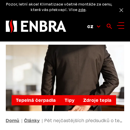
Přejít
Pozor, letní akce! Klimatizace včetně montáže za cenu,
k
která vás překvapí. Více
zde
.
hlavnímu
obsahu
CZ
Tepelná čerpadla
Tipy
Zdroje tepla
DROBEČKOVÁ
Domů
Články
Pět nejčastějších předsudků o tepelných čerpadlech
NAVIGACE