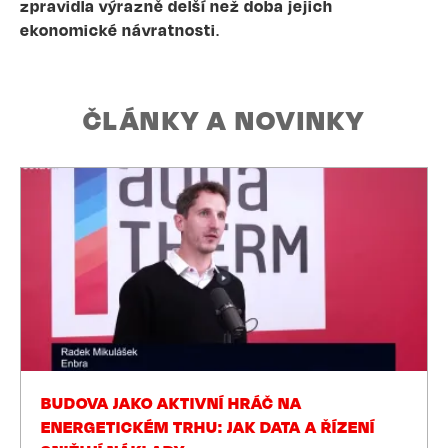
zpravidla výrazně delší než doba jejich
ekonomické návratnosti
.
ČLÁNKY A NOVINKY
BUDOVA JAKO AKTIVNÍ HRÁČ NA
ENERGETICKÉM TRHU: JAK DATA A ŘÍZENÍ