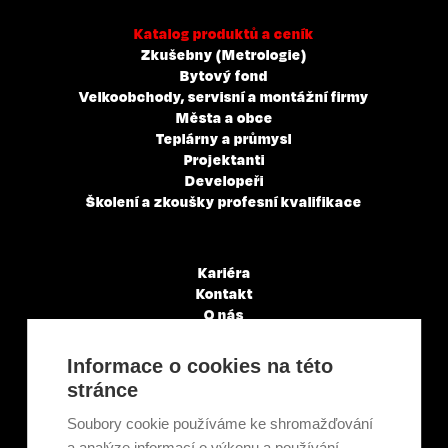
Katalog produktů a ceník
Zkušebny (Metrologie)
Bytový fond
Velkoobchody, servisní a montážní firmy
Města a obce
Teplárny a průmysl
Projektanti
Developeři
Školení a zkoušky profesní kvalifikace
Kariéra
Kontakt
O nás
Servisní partneři
Články a novinky
Informace o cookies na této
GDPR & Cookies
stránce
Obchodní podmínky
Ekologická recyklace
Soubory cookie používáme ke shromažďování
Projekty EU
a analýze informací o výkonu a používání