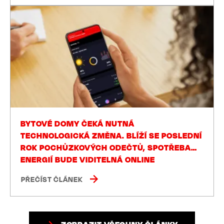
BYTOVÉ DOMY ČEKÁ NUTNÁ
TECHNOLOGICKÁ ZMĚNA. BLÍŽÍ SE POSLEDNÍ
ROK POCHŮZKOVÝCH ODEČTŮ, SPOTŘEBA
ENERGIÍ BUDE VIDITELNÁ ONLINE
PŘEČÍST ČLÁNEK