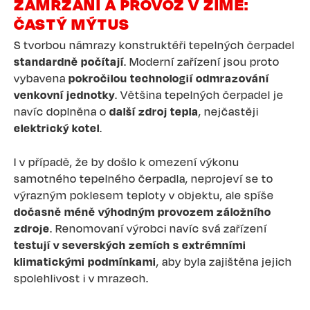
ZAMRZÁNÍ A PROVOZ V ZIMĚ:
ČASTÝ MÝTUS
S tvorbou námrazy konstruktéři tepelných čerpadel
standardně počítají
. Moderní zařízení jsou proto
vybavena
pokročilou technologií odmrazování
venkovní jednotky
. Většina tepelných čerpadel je
navíc doplněna o
další zdroj tepla
, nejčastěji
elektrický kotel
.
I v případě, že by došlo k omezení výkonu
samotného tepelného čerpadla, neprojeví se to
výrazným poklesem teploty v objektu, ale spíše
dočasně méně výhodným provozem záložního
zdroje
. Renomovaní výrobci navíc svá zařízení
testují v severských zemích s extrémními
klimatickými podmínkami
, aby byla zajištěna jejich
spolehlivost i v mrazech.