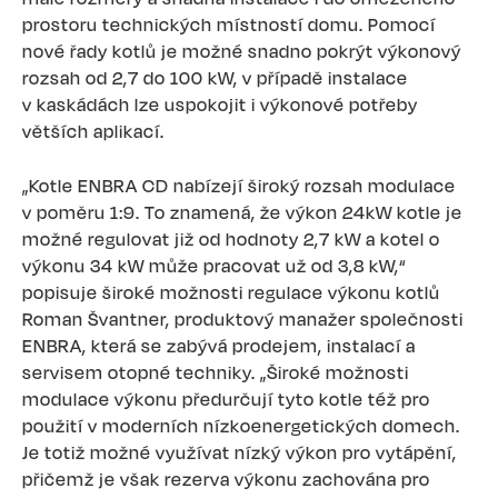
prostoru technických místností domu. Pomocí
nové řady kotlů je možné snadno pokrýt výkonový
rozsah od 2,7 do 100 kW, v případě instalace
v kaskádách lze uspokojit i výkonové potřeby
větších aplikací.
„Kotle ENBRA CD nabízejí široký rozsah modulace
v poměru 1:9. To znamená, že výkon 24kW kotle je
možné regulovat již od hodnoty 2,7 kW a kotel o
výkonu 34 kW může pracovat už od 3,8 kW,“
popisuje široké možnosti regulace výkonu kotlů
Roman Švantner, produktový manažer společnosti
ENBRA, která se zabývá prodejem, instalací a
servisem otopné techniky. „Široké možnosti
modulace výkonu předurčují tyto kotle též pro
použití v moderních nízkoenergetických domech.
Je totiž možné využívat nízký výkon pro vytápění,
přičemž je však rezerva výkonu zachována pro