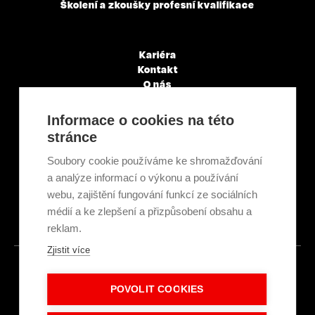
Školení a zkoušky profesní kvalifikace
Kariéra
Kontakt
O nás
Servisní partneři
Články a novinky
Informace o cookies na této
GDPR & Cookies
stránce
Obchodní podmínky
Ekologická recyklace
Soubory cookie používáme ke shromažďování
Projekty EU
a analýze informací o výkonu a používání
Intranet - Přihlášení
webu, zajištění fungování funkcí ze sociálních
Přihlášení
médií a ke zlepšení a přizpůsobení obsahu a
reklam.
Zjistit více
© 2026
POVOLIT COOKIES
Made with
IN
LESENSKY.CZ