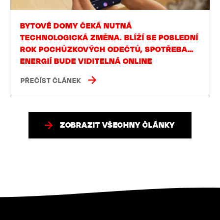
BYTOVÉ DOMY ČEKÁ NUTNÁ
TECHNOLOGICKÁ ZMĚNA. BLÍŽÍ SE POSLEDNÍ
ROK POCHŮZKOVÝCH ODEČTŮ, SPOTŘEBA
ENERGIÍ BUDE VIDITELNÁ ONLINE
PŘEČÍST ČLÁNEK
ZOBRAZIT VŠECHNY ČLÁNKY