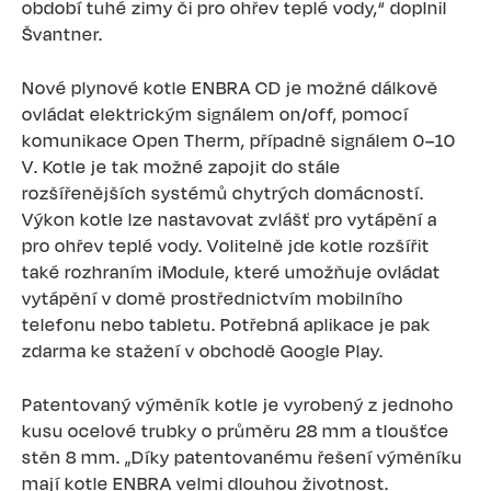
období tuhé zimy či pro ohřev teplé vody,“ doplnil
Švantner.
Nové plynové kotle ENBRA CD je možné dálkově
ovládat elektrickým signálem on/off, pomocí
komunikace Open Therm, případně signálem 0–10
V. Kotle je tak možné zapojit do stále
rozšířenějších systémů chytrých domácností.
Výkon kotle lze nastavovat zvlášť pro vytápění a
pro ohřev teplé vody. Volitelně jde kotle rozšířit
také rozhraním iModule, které umožňuje ovládat
vytápění v domě prostřednictvím mobilního
telefonu nebo tabletu. Potřebná aplikace je pak
zdarma ke stažení v obchodě Google Play.
Patentovaný výměník kotle je vyrobený z jednoho
kusu ocelové trubky o průměru 28 mm a tloušťce
stěn 8 mm. „Díky patentovanému řešení výměníku
mají kotle ENBRA velmi dlouhou životnost.