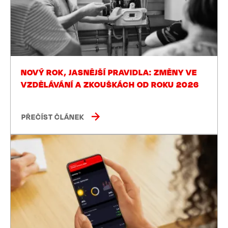
NOVÝ ROK, JASNĚJŠÍ PRAVIDLA: ZMĚNY VE
VZDĚLÁVÁNÍ A ZKOUŠKÁCH OD ROKU 2026
PŘEČÍST ČLÁNEK