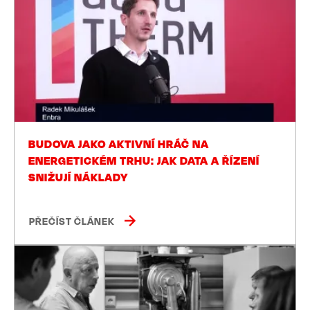
BUDOVA JAKO AKTIVNÍ HRÁČ NA
ENERGETICKÉM TRHU: JAK DATA A ŘÍZENÍ
SNIŽUJÍ NÁKLADY
PŘEČÍST ČLÁNEK