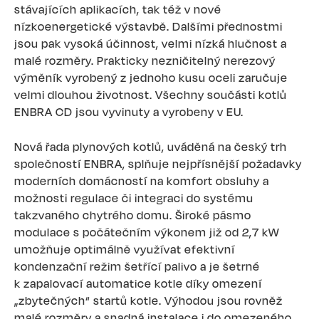
stávajících aplikacích, tak též v nové
nízkoenergetické výstavbě. Dalšími přednostmi
jsou pak vysoká účinnost, velmi nízká hlučnost a
malé rozměry. Prakticky nezničitelný nerezový
výměník vyrobený z jednoho kusu oceli zaručuje
velmi dlouhou životnost. Všechny součásti kotlů
ENBRA CD jsou vyvinuty a vyrobeny v EU.
Nová řada plynových kotlů, uváděná na český trh
společností ENBRA, splňuje nejpřísnější požadavky
moderních domácností na komfort obsluhy a
možnosti regulace či integraci do systému
takzvaného chytrého domu. Široké pásmo
modulace s počátečním výkonem již od 2,7 kW
umožňuje optimálně využívat efektivní
kondenzační režim šetřící palivo a je šetrné
k zapalovací automatice kotle díky omezení
„zbytečných“ startů kotle. Výhodou jsou rovněž
malé rozměry a snadná instalace i do omezeného