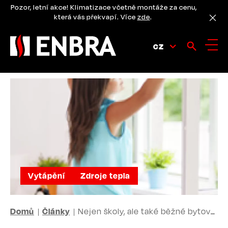
Přejít
Pozor, letní akce! Klimatizace včetně montáže za cenu,
k
která vás překvapí. Více
zde
.
hlavnímu
obsahu
CZ
Vytápění
Zdroje tepla
DROBEČKOVÁ
Domů
Články
Nejen školy, ale také běžné bytové domy mají často nezdravé vnitřní prostředí. Málo se větrá
NAVIGACE