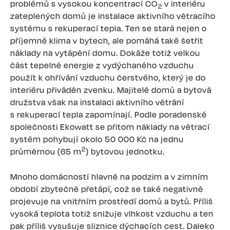
problémů s vysokou koncentrací CO
v interiéru
2
zateplených domů je instalace aktivního větracího
systému s rekuperací tepla. Ten se stará nejen o
příjemné klima v bytech, ale pomáhá také šetřit
náklady na vytápění domu. Dokáže totiž velkou
část tepelné energie z vydýchaného vzduchu
použít k ohřívání vzduchu čerstvého, který je do
interiéru přiváděn zvenku. Majitelé domů a bytová
družstva však na instalaci aktivního větrání
s rekuperací tepla zapomínají. Podle poradenské
společnosti Ekowatt se přitom náklady na větrací
systém pohybují okolo 50 000 Kč na jednu
2
průměrnou (65 m
) bytovou jednotku.
Mnoho domácností hlavně na podzim a v zimním
období zbytečně přetápí, což se také negativně
projevuje na vnitřním prostředí domů a bytů. Příliš
vysoká teplota totiž snižuje vlhkost vzduchu a ten
pak příliš vysušuje sliznice dýchacích cest. Daleko