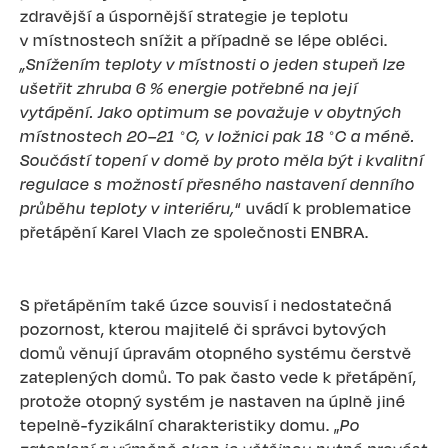
zdravější a úspornější strategie je teplotu
v místnostech snížit a případně se lépe obléci.
„Snížením teploty v místnosti o jeden stupeň lze
ušetřit zhruba 6 % energie potřebné na její
vytápění. Jako optimum se považuje v obytných
místnostech 20–21 °C, v ložnici pak 18 °C a méně.
Součástí topení v domě by proto měla být i kvalitní
regulace s možností přesného nastavení denního
průběhu teploty v interiéru,
“ uvádí k problematice
přetápění Karel Vlach ze společnosti ENBRA.
S přetápěním také úzce souvisí i nedostatečná
pozornost, kterou majitelé či správci bytových
domů věnují úpravám otopného systému čerstvě
zateplených domů. To pak často vede k přetápění,
protože otopný systém je nastaven na úplně jiné
tepelně-fyzikální charakteristiky domu. „
Po