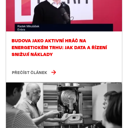
BUDOVA JAKO AKTIVNÍ HRÁČ NA
ENERGETICKÉM TRHU: JAK DATA A ŘÍZENÍ
SNIŽUJÍ NÁKLADY
PŘEČÍST ČLÁNEK