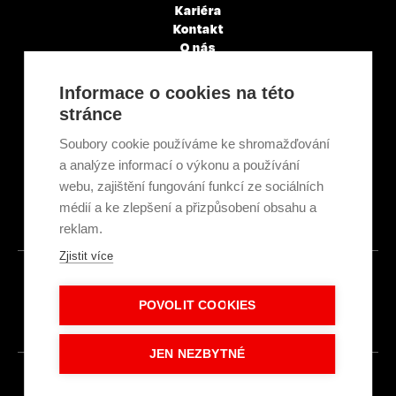
Kariéra
Kontakt
O nás
Servisní partneři
Články a novinky
Informace o cookies na této
GDPR & Cookies
stránce
Obchodní podmínky
Ekologická recyklace
Soubory cookie používáme ke shromažďování
Projekty EU
a analýze informací o výkonu a používání
Intranet - Přihlášení
webu, zajištění fungování funkcí ze sociálních
Přihlášení
médií a ke zlepšení a přizpůsobení obsahu a
reklam.
Zjistit více
© 2026
POVOLIT COOKIES
Made with
IN
LESENSKY.CZ
JEN NEZBYTNÉ