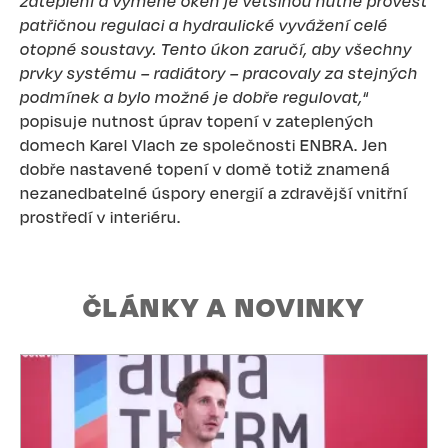
zateplení a výměně oken je většinou nutné provést
patřičnou regulaci a hydraulické vyvážení celé
otopné soustavy. Tento úkon zaručí, aby všechny
prvky systému – radiátory – pracovaly za stejných
podmínek a bylo možné je dobře regulovat,
“
popisuje nutnost úprav topení v zateplených
domech Karel Vlach ze společnosti ENBRA. Jen
dobře nastavené topení v domě totiž znamená
nezanedbatelné úspory energií a zdravější vnitřní
prostředí v interiéru.
ČLÁNKY A NOVINKY