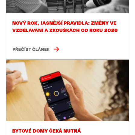
NOVÝ ROK, JASNĚJŠÍ PRAVIDLA: ZMĚNY VE
VZDĚLÁVÁNÍ A ZKOUŠKÁCH OD ROKU 2026
PŘEČÍST ČLÁNEK
BYTOVÉ DOMY ČEKÁ NUTNÁ