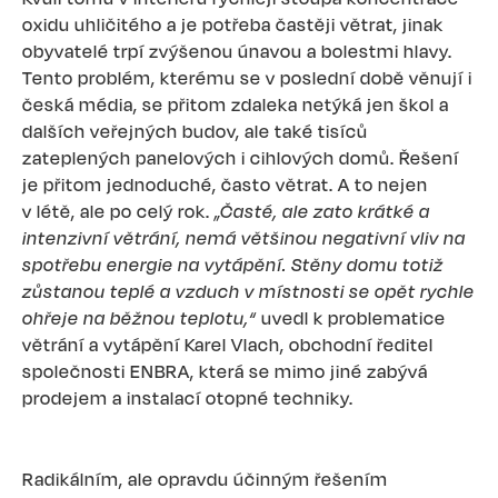
oxidu uhličitého a je potřeba častěji větrat, jinak
obyvatelé trpí zvýšenou únavou a bolestmi hlavy.
Tento problém, kterému se v poslední době věnují i
česká média, se přitom zdaleka netýká jen škol a
dalších veřejných budov, ale také tisíců
zateplených panelových i cihlových domů. Řešení
je přitom jednoduché, často větrat. A to nejen
v létě, ale po celý rok.
„Časté, ale zato krátké a
intenzivní větrání, nemá většinou negativní vliv na
spotřebu energie na vytápění. Stěny domu totiž
zůstanou teplé a vzduch v místnosti se opět rychle
ohřeje na běžnou teplotu,“
uvedl k problematice
větrání a vytápění Karel Vlach, obchodní ředitel
společnosti ENBRA, která se mimo jiné zabývá
prodejem a instalací otopné techniky.
Radikálním, ale opravdu účinným řešením