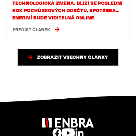
TECHNOLOGICKÁ ZMĚNA. BLÍŽÍ SE POSLEDNÍ
ROK POCHŮZKOVÝCH ODEČTŮ, SPOTŘEBA
ENERGIÍ BUDE VIDITELNÁ ONLINE
PŘEČÍST ČLÁNEK
ZOBRAZIT VŠECHNY ČLÁNKY