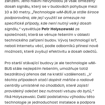
zařízení. Jeho hlavní nevýhodou je však omezený
dosah signálu, který se v budovách pohybuje mezi
10 a 30 metry.
„Technologie wM-BUS je stále široce
podporována, ale její využití se omezuje na
specifické případy, kde není nutný velký dosah
signálu,“
vysvětluje
Petr Holyszewski
ze
společnosti, která se věnuje řešením v oblasti
technického zařízení budov. Vývoj technologií IoT,
neboli Internetu věcí, podle odborníků přinesl nové
možnosti, které zvyšují efektivitu a dosah odečtů.
Pro starší stávající budovy je ale technologie wM-
BUS stále nejlepším řešením, umožňuje totiž
bezdrátový přenos dat na kratší vzdálenosti. „
V
těchto případech stačí doplnit měřiče o radiové
centrály umístěné na chodbách, které zajistí
pravidelný odečet bez nutnosti vstupu do bytů,“
říká Holyszewski. Další podstatnou výhodou této
technologie je jednoduchost instalace a podpora