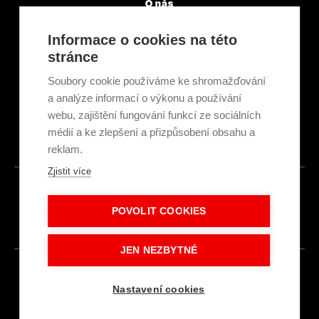
O nás
Servisní partneři
Články a novinky
Informace o cookies na této
GDPR & Cookies
stránce
Obchodní podmínky
Ekologická recyklace
Soubory cookie používáme ke shromažďování
Projekty EU
a analýze informací o výkonu a používání
Intranet - Přihlášení
webu, zajištění fungování funkcí ze sociálních
Přihlášení
médií a ke zlepšení a přizpůsobení obsahu a
reklam.
Zjistit více
© 2026
POVOLIT COOKIES
Made with
IN
LESENSKY.CZ
JEN NEZBYTNÉ
Nastavení cookies