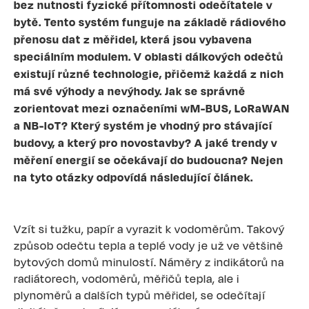
bez nutnosti fyzické přítomnosti odečítatele v
bytě. Tento systém funguje na základě rádiového
přenosu dat z měřidel, která jsou vybavena
speciálním modulem. V oblasti dálkových odečtů
existují různé technologie, přičemž každá z nich
má své výhody a nevýhody. Jak se správně
zorientovat mezi označeními wM-BUS, LoRaWAN
a NB-IoT? Který systém je vhodný pro stávající
budovy, a který pro novostavby? A jaké trendy v
měření energií se očekávají do budoucna? Nejen
na tyto otázky odpovídá následující článek.
Vzít si tužku, papír a vyrazit k vodoměrům. Takový
způsob odečtu tepla a teplé vody je už ve většině
bytových domů minulostí. Náměry z indikátorů na
radiátorech, vodoměrů, měřičů tepla, ale i
plynoměrů a dalších typů měřidel, se odečítají