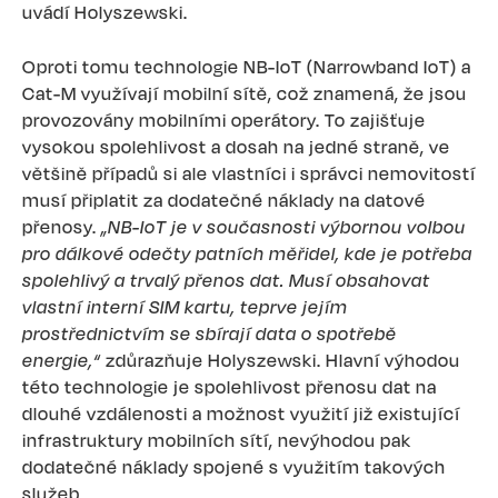
uvádí Holyszewski.
Oproti tomu technologie NB-IoT (Narrowband IoT) a
Cat-M využívají mobilní sítě, což znamená, že jsou
provozovány mobilními operátory. To zajišťuje
vysokou spolehlivost a dosah na jedné straně, ve
většině případů si ale vlastníci i správci nemovitostí
musí připlatit za dodatečné náklady na datové
přenosy.
„NB-IoT je v současnosti výbornou volbou
pro dálkové odečty patních měřidel, kde je potřeba
spolehlivý a trvalý přenos dat. Musí obsahovat
vlastní interní SIM kartu, teprve jejím
prostřednictvím se sbírají data o spotřebě
energie,“
zdůrazňuje Holyszewski. Hlavní výhodou
této technologie je spolehlivost přenosu dat na
dlouhé vzdálenosti a možnost využití již existující
infrastruktury mobilních sítí, nevýhodou pak
dodatečné náklady spojené s využitím takových
služeb.