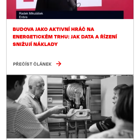
BUDOVA JAKO AKTIVNÍ HRÁČ NA
ENERGETICKÉM TRHU: JAK DATA A ŘÍZENÍ
SNIŽUJÍ NÁKLADY
PŘEČÍST ČLÁNEK