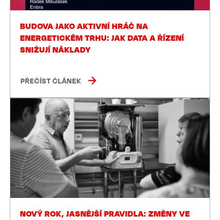
BUDOVA JAKO AKTIVNÍ HRÁČ NA
ENERGETICKÉM TRHU: JAK DATA A ŘÍZENÍ
SNIŽUJÍ NÁKLADY
PŘEČÍST ČLÁNEK
NOVÝ ROK, JASNĚJŠÍ PRAVIDLA: ZMĚNY VE