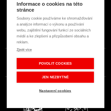
Články a novinky
Informace o cookies na této
GDPR & Cookies
stránce
Obchodní podmínky
Ekologická recyklace
Soubory cookie používáme ke shromažďování
Projekty EU
a analýze informací o výkonu a používání
Intranet - Přihlášení
webu, zajištění fungování funkcí ze sociálních
Přihlášení
médií a ke zlepšení a přizpůsobení obsahu a
reklam.
Zjistit více
© 2026
POVOLIT COOKIES
Made with
IN
LESENSKY.CZ
JEN NEZBYTNÉ
Nastavení cookies