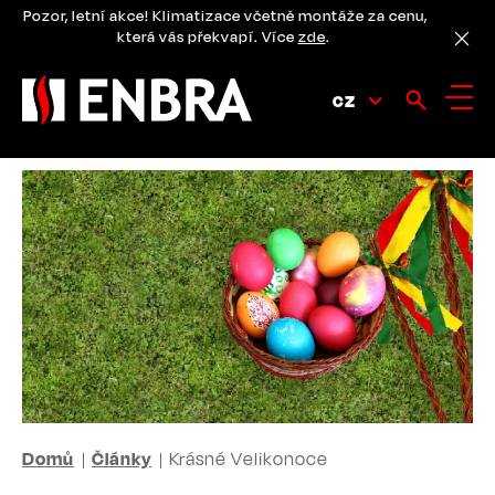
Přejít
Pozor, letní akce! Klimatizace včetně montáže za cenu,
k
která vás překvapí. Více
zde
.
hlavnímu
obsahu
CZ
DROBEČKOVÁ
Domů
Články
Krásné Velikonoce
NAVIGACE