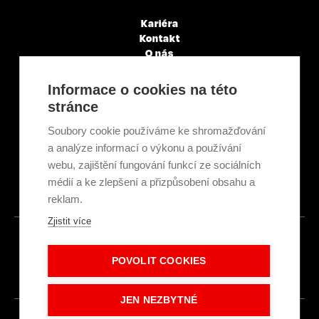
Kariéra
Kontakt
O nás
Servisní partneři
Články a novinky
Informace o cookies na této
GDPR & Cookies
stránce
Obchodní podmínky
Ekologická recyklace
Soubory cookie používáme ke shromažďování
Projekty EU
a analýze informací o výkonu a používání
Intranet - Přihlášení
webu, zajištění fungování funkcí ze sociálních
Přihlášení
médií a ke zlepšení a přizpůsobení obsahu a
reklam.
Zjistit více
© 2026
POVOLIT COOKIES
Made with
IN
LESENSKY.CZ
JEN NEZBYTNÉ