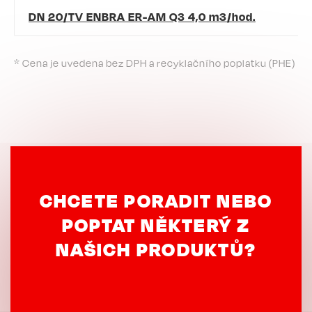
DN 20/TV ENBRA ER-AM Q3 4,0 m3/hod.
* Cena je uvedena bez DPH a recyklačního poplatku (PHE)
CHCETE PORADIT NEBO
POPTAT NĚKTERÝ Z
NAŠICH PRODUKTŮ?