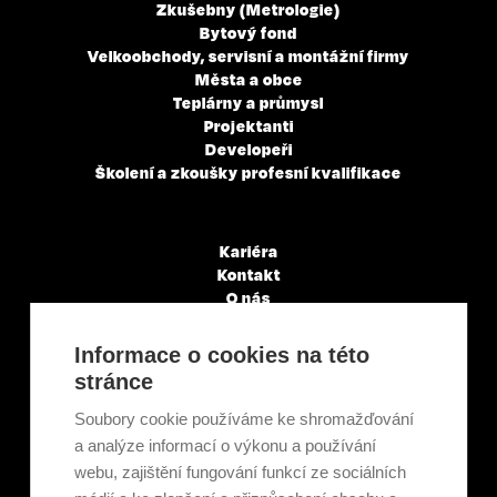
Zkušebny (Metrologie)
Bytový fond
Velkoobchody, servisní a montážní firmy
Města a obce
Teplárny a průmysl
Projektanti
Developeři
Školení a zkoušky profesní kvalifikace
Kariéra
Kontakt
O nás
Servisní partneři
Články a novinky
Informace o cookies na této
GDPR & Cookies
stránce
Obchodní podmínky
Ekologická recyklace
Soubory cookie používáme ke shromažďování
Projekty EU
a analýze informací o výkonu a používání
Intranet - Přihlášení
webu, zajištění fungování funkcí ze sociálních
Přihlášení