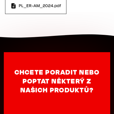
PL_ER-AM_2024.pdf
CHCETE PORADIT NEBO
POPTAT NĚKTERÝ Z
NAŠICH PRODUKTŮ?