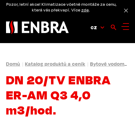
Přejít
Pozor, letní akce! Klimatizace včetně montáže za cenu,
k
která vás překvapí. Více
zde
.
hlavnímu
obsahu
CZ
DROBEČKOVÁ
Domů
Katalog produktů a ceník
Bytové vodoměry
NAVIGACE
DN 20/TV ENBRA
ER-AM Q3 4,0
m3/hod.