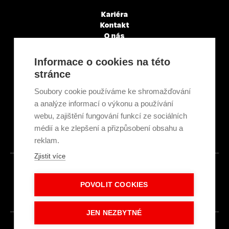
Kariéra
Kontakt
O nás
Servisní partneři
Články a novinky
Informace o cookies na této
GDPR & Cookies
stránce
Obchodní podmínky
Ekologická recyklace
Soubory cookie používáme ke shromažďování
Projekty EU
a analýze informací o výkonu a používání
Intranet - Přihlášení
webu, zajištění fungování funkcí ze sociálních
Přihlášení
médií a ke zlepšení a přizpůsobení obsahu a
reklam.
Zjistit více
© 2026
POVOLIT COOKIES
Made with
IN
LESENSKY.CZ
JEN NEZBYTNÉ