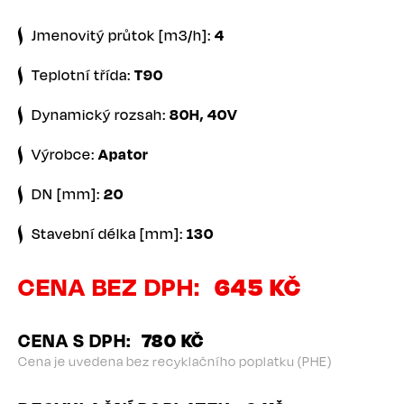
Jmenovitý průtok [m3/h]:
4
Teplotní třída:
T90
Dynamický rozsah:
80H, 40V
Výrobce:
Apator
DN [mm]:
20
Stavební délka [mm]:
130
CENA BEZ DPH
645 KČ
CENA S DPH
780 KČ
Cena je uvedena bez recyklačního poplatku (PHE)