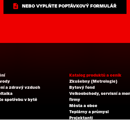
NEBO VYPLŇTE POPTÁVKOVÝ FORMULÁŘ
ění
Katalog produktů a ceník
 vody
Zkušebny (Metrologie)
ní a zdravý vzduch
Bytový fond
ltaika
Velkoobchody, servisní a mo
te spotřebu v bytě
firmy
Města a obce
Teplárny a průmysl
Projektanti
Developeři
Školení a zkoušky profesní