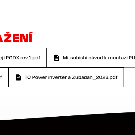
AŽENÍ
ji PGDX rev.1.pdf
Mitsubishi návod k montáži PU
f
TČ Power inverter a Zubadan_2023.pdf