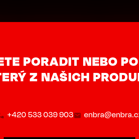
ETE PORADIT NEBO PO
ERÝ Z NAŠICH PROD
+420 533 039 903
enbra@enbra.c