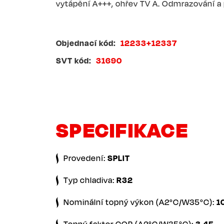
vytápění A+++, ohřev TV A. Odmrazování a
Objednací kód
12233+12337
SVT kód
31690
SPECIFIKACE
Provedení:
SPLIT
Typ chladiva:
R32
Nominální topný výkon (A2°C/W35°C):
1