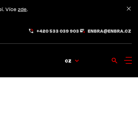
pí. Více
zde
.
+420 533 039 903
ENBRA@ENBRA.CZ
CZ