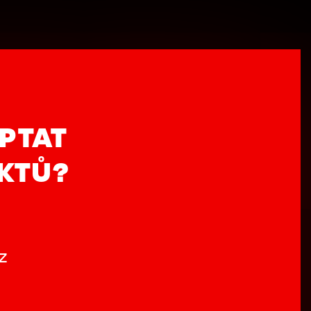
PTAT
UKTŮ?
z