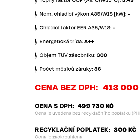
Topný faktor COP (A2°C/W35°C):
3.45
Nom. chladicí výkon A35/W18 [kW]:
-
Chladicí faktor EER A35/W18:
-
Energetická třída:
A++
Objem TUV zásobníku:
300
Počet měsíců záruky:
36
CENA BEZ DPH
413 000
CENA S DPH
499 730 KČ
Cena je uvedena bez recyklačního poplatku (PH
RECYKLAČNÍ POPLATEK
300 KČ
Cena je zaokrouhlena