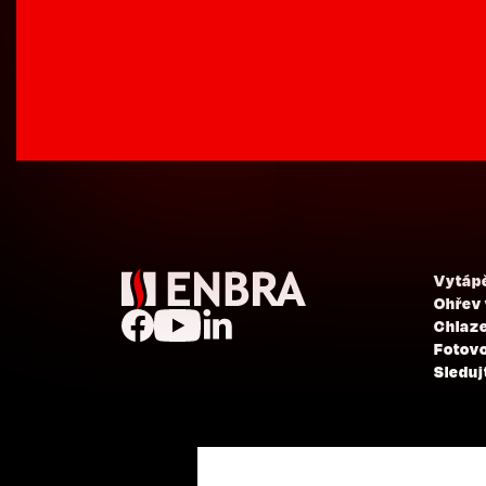
Vytáp
Ohřev
Chlaze
Fotovo
Sleduj