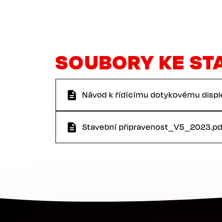
SOUBORY KE ST
Návod k řídícímu dotykovému disple
Stavební připravenost_V5_2023.pd