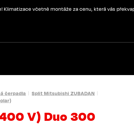
ce! Klimatizace včetně montáže za cenu, která vás překva
ná čerpadla
Split Mitsubishi ZUBADAN
olar)
(400 V) Duo 300