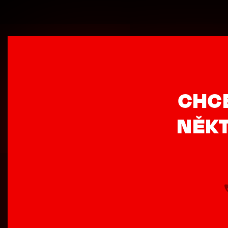
CHC
NĚKT