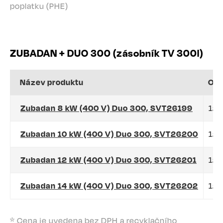
poplatku (PHE)
ZUBADAN + DUO 300 (zásobník TV 300l)
Název produktu
Obj
Zubadan 8 kW (400 V) Duo 300, SVT26199
12
Zubadan 10 kW (400 V) Duo 300, SVT26200
122
Zubadan 12 kW (400 V) Duo 300, SVT26201
122
Zubadan 14 kW (400 V) Duo 300, SVT26202
122
* Cena je uvedena bez DPH a recyklačního