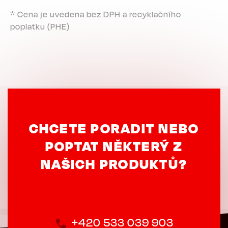
* Cena je uvedena bez DPH a recyklačního
poplatku (PHE)
CHCETE PORADIT NEBO
POPTAT NĚKTERÝ Z
NAŠICH PRODUKTŮ?
+420 533 039 903