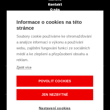
Kontakt
O nás
Servisní partneři
Články a novinky
Informace o cookies na této
GDPR & Cookies
stránce
Obchodní podmínky
Ekologická recyklace
Soubory cookie používáme ke shromažďování
Projekty EU
a analýze informací o výkonu a používání
Intranet - Přihlášení
webu, zajištění fungování funkcí ze sociálních
Přihlášení
médií a ke zlepšení a přizpůsobení obsahu a
reklam.
Zjistit více
© 2026
POVOLIT COOKIES
Made with
IN
LESENSKY.CZ
JEN NEZBYTNÉ
Nastavení cookies