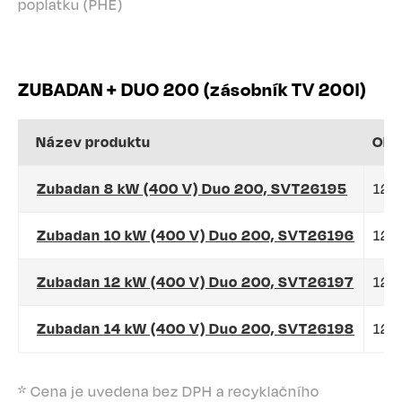
poplatku (PHE)
ZUBADAN + DUO 200 (zásobník TV 200l)
Název produktu
Obj
Zubadan 8 kW (400 V) Duo 200, SVT26195
122
Zubadan 10 kW (400 V) Duo 200, SVT26196
122
Zubadan 12 kW (400 V) Duo 200, SVT26197
122
Zubadan 14 kW (400 V) Duo 200, SVT26198
122
* Cena je uvedena bez DPH a recyklačního