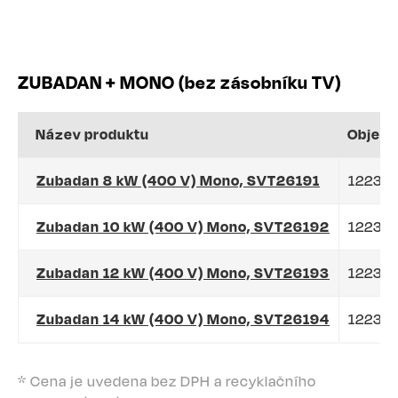
ZUBADAN + MONO (bez zásobníku TV)
Název produktu
Objedn
Zubadan 8 kW (400 V) Mono, SVT26191
12230
Zubadan 10 kW (400 V) Mono, SVT26192
12233
Zubadan 12 kW (400 V) Mono, SVT26193
12235
Zubadan 14 kW (400 V) Mono, SVT26194
12237
* Cena je uvedena bez DPH a recyklačního