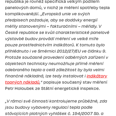
republika je rovněž specifická velkým podílem
panelových domů, v nichž je měření spotřeby tepla
komplikovanější.
„Evropská unie ve svých
předpisech požaduje, aby se dodávky energií
měřily stanovenými – fakturačními – měřidly. V
České republice se kvůli charakteristické panelové
výstavbě budov provádí měření ve velké míře
pouze prostřednictvím indikátorů. K tomuto bylo
přihlédnuto i ve Směrnici 2012/27/EU ve článku 9.
Protože současné provedení odběrných zařízení v
objektech technicky neumožňuje přímé měření
odebraného tepla a celá záležitost by byla velmi
finančně nákladná, lze tedy instalovat i
indikátory
topných nákladů
,“
popisuje současný stav měření
Petr Holoubek ze Státní energetické inspekce.
„V rámci své činnosti kontrolujeme průběžně, zda
jsou budovy vybaveny regulací tepla podle
stávajících platných vyhlášek č. 194/2007 Sb. a