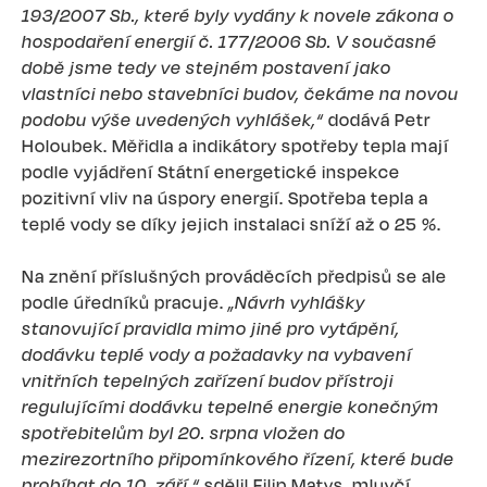
193/2007 Sb., které byly vydány k novele zákona o
hospodaření energií č. 177/2006 Sb. V současné
době jsme tedy ve stejném postavení jako
vlastníci nebo stavebníci budov, čekáme na novou
podobu výše uvedených vyhlášek,“
dodává Petr
Holoubek. Měřidla a indikátory spotřeby tepla mají
podle vyjádření Státní energetické inspekce
pozitivní vliv na úspory energií. Spotřeba tepla a
teplé vody se díky jejich instalaci sníží až o 25 %.
Na znění příslušných prováděcích předpisů se ale
podle úředníků pracuje.
„Návrh vyhlášky
stanovující pravidla mimo jiné pro vytápění,
dodávku teplé vody a požadavky na vybavení
vnitřních tepelných zařízení budov přístroji
regulujícími dodávku tepelné energie konečným
spotřebitelům byl 20. srpna vložen do
mezirezortního připomínkového řízení, které bude
probíhat do 10. září,“
sdělil Filip Matys, mluvčí