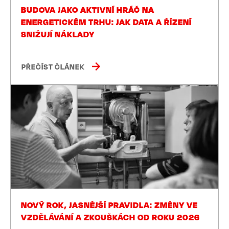
BUDOVA JAKO AKTIVNÍ HRÁČ NA
ENERGETICKÉM TRHU: JAK DATA A ŘÍZENÍ
SNIŽUJÍ NÁKLADY
PŘEČÍST ČLÁNEK
NOVÝ ROK, JASNĚJŠÍ PRAVIDLA: ZMĚNY VE
VZDĚLÁVÁNÍ A ZKOUŠKÁCH OD ROKU 2026