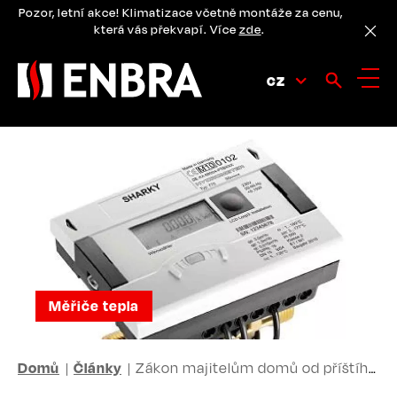
Přejít
Pozor, letní akce! Klimatizace včetně montáže za cenu,
k
která vás překvapí. Více
zde
.
hlavnímu
obsahu
CZ
Měřiče tepla
DROBEČKOVÁ
Domů
Články
Zákon majitelům domů od příštího roku přikazuje instalaci měřičů spotřeby tepla, příslušné vyhlášky
NAVIGACE