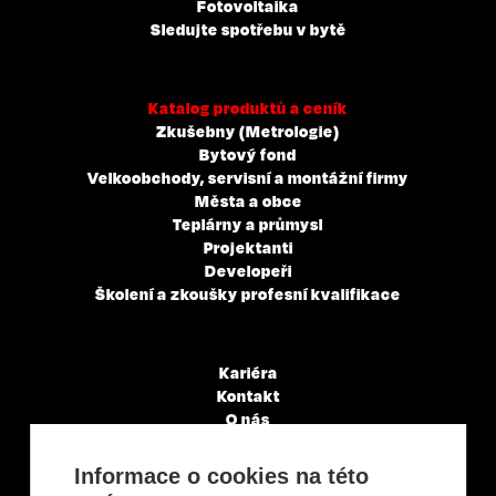
Fotovoltaika
Sledujte spotřebu v bytě
Katalog produktů a ceník
Zkušebny (Metrologie)
Bytový fond
Velkoobchody, servisní a montážní firmy
Města a obce
Teplárny a průmysl
Projektanti
Developeři
Školení a zkoušky profesní kvalifikace
Kariéra
Kontakt
O nás
Servisní partneři
Články a novinky
Informace o cookies na této
GDPR & Cookies