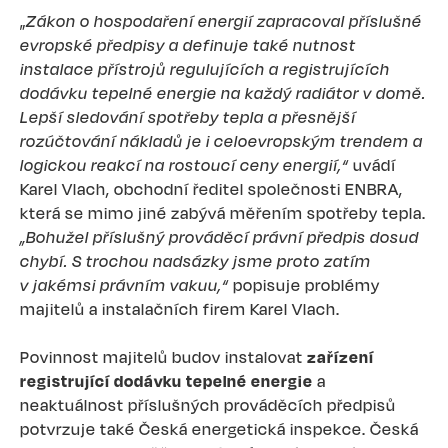
„
Zákon o hospodaření energií zapracoval příslušné
evropské předpisy a definuje také nutnost
instalace přístrojů regulujících a registrujících
dodávku tepelné energie na každý radiátor v domě.
Lepší sledování spotřeby tepla a přesnější
rozúčtování nákladů je i celoevropským trendem a
logickou reakcí na rostoucí ceny energií,“
uvádí
Karel Vlach, obchodní ředitel společnosti ENBRA,
která se mimo jiné zabývá měřením spotřeby tepla.
„Bohužel příslušný prováděcí právní předpis dosud
chybí. S trochou nadsázky jsme proto zatím
v jakémsi právním vakuu,“
popisuje problémy
majitelů a instalačních firem Karel Vlach.
Povinnost majitelů budov instalovat
zařízení
registrující dodávku tepelné energie
a
neaktuálnost příslušných prováděcích předpisů
potvrzuje také Česká energetická inspekce. Česká