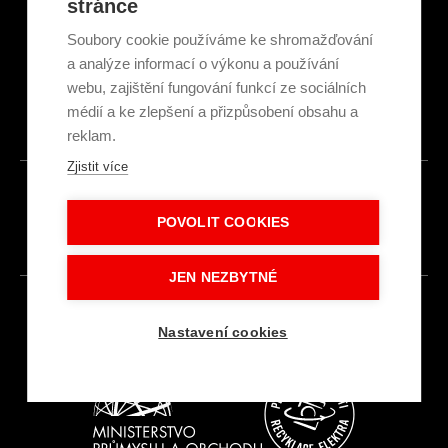
stránce
Obchodní podmínky
Ekologická recyklace
Soubory cookie používáme ke shromažďování
Projekty EU
a analýze informací o výkonu a používání
Intranet - Přihlášení
webu, zajištění fungování funkcí ze sociálních
Přihlášení
médií a ke zlepšení a přizpůsobení obsahu a
reklam.
Zjistit více
© 2026
POVOLIT COOKIES
Made with
IN
LESENSKY.CZ
JEN NEZBYTNÉ
Nastavení cookies