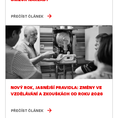
PŘEČÍST ČLÁNEK
NOVÝ ROK, JASNĚJŠÍ PRAVIDLA: ZMĚNY VE
VZDĚLÁVÁNÍ A ZKOUŠKÁCH OD ROKU 2026
PŘEČÍST ČLÁNEK