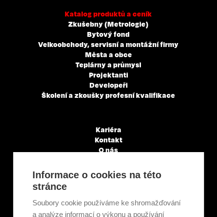
Katalog produktů a ceník
Zkušebny (Metrologie)
Bytový fond
Velkoobchody, servisní a montážní firmy
Města a obce
Teplárny a průmysl
Projektanti
Developeři
Školení a zkoušky profesní kvalifikace
Kariéra
Kontakt
O nás
Servisní partneři
Články a novinky
Informace o cookies na této
GDPR & Cookies
stránce
Obchodní podmínky
Ekologická recyklace
Soubory cookie používáme ke shromažďování
Projekty EU
a analýze informací o výkonu a používání