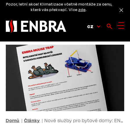
Přejít
Pozor, letní akce! Klimatizace včetně montáže za cenu,
k
která vás překvapí. Více
zde
.
hlavnímu
obsahu
CZ
DROBEČKOVÁ
Domů
Články
Nové služby pro bytové domy: ENBRA vyhlašuje otevřenou válku myším
NAVIGACE