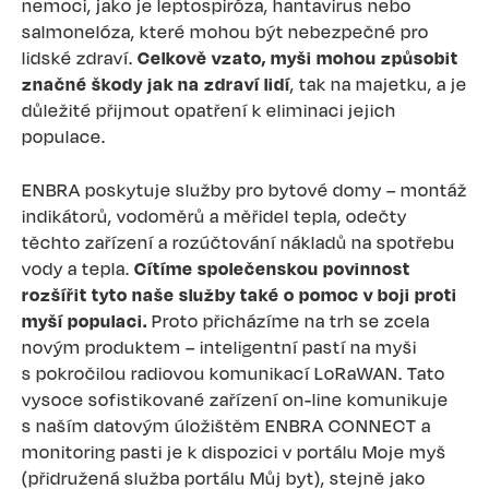
nemoci, jako je leptospiróza, hantavirus nebo
salmonelóza, které mohou být nebezpečné pro
lidské zdraví.
Celkově vzato, myši mohou způsobit
značné škody jak na zdraví lidí
, tak na majetku, a je
důležité přijmout opatření k eliminaci jejich
populace.
ENBRA poskytuje služby pro bytové domy – montáž
indikátorů, vodoměrů a měřidel tepla, odečty
těchto zařízení a rozúčtování nákladů na spotřebu
vody a tepla.
Cítíme společenskou povinnost
rozšířit tyto naše služby také o pomoc v boji proti
myší populaci.
Proto přicházíme na trh se zcela
novým produktem – inteligentní pastí na myši
s pokročilou radiovou komunikací LoRaWAN. Tato
vysoce sofistikované zařízení on-line komunikuje
s naším datovým úložištěm ENBRA CONNECT a
monitoring pasti je k dispozici v portálu Moje myš
(přidružená služba portálu Můj byt), stejně jako