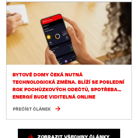
BYTOVÉ DOMY ČEKÁ NUTNÁ
TECHNOLOGICKÁ ZMĚNA. BLÍŽÍ SE POSLEDNÍ
ROK POCHŮZKOVÝCH ODEČTŮ, SPOTŘEBA
ENERGIÍ BUDE VIDITELNÁ ONLINE
PŘEČÍST ČLÁNEK
ZOBRAZIT VŠECHNY ČLÁNKY