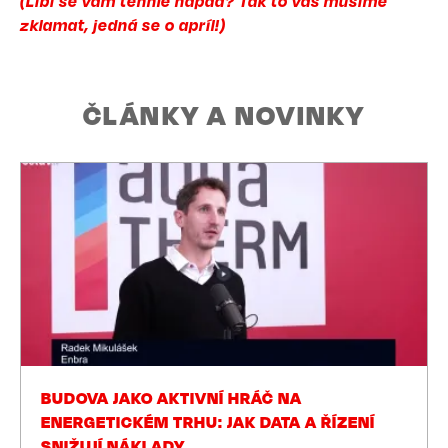
(Líbí se vám tenhle nápad? Tak to vás musíme
zklamat, jedná se o apríl!)
ČLÁNKY A NOVINKY
BUDOVA JAKO AKTIVNÍ HRÁČ NA
ENERGETICKÉM TRHU: JAK DATA A ŘÍZENÍ
SNIŽUJÍ NÁKLADY