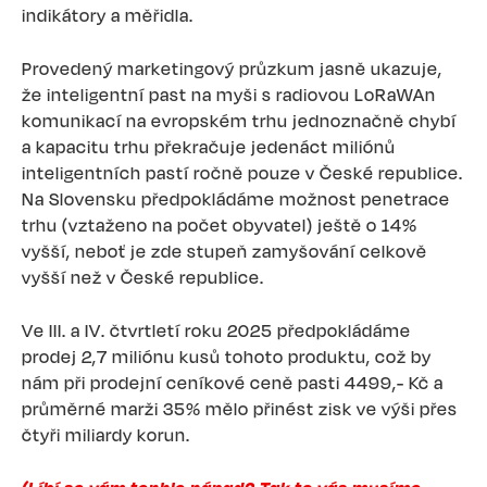
indikátory a měřidla.
Provedený marketingový průzkum jasně ukazuje,
že inteligentní past na myši s radiovou LoRaWAn
komunikací na evropském trhu jednoznačně chybí
a kapacitu trhu překračuje jedenáct miliónů
inteligentních pastí ročně pouze v České republice.
Na Slovensku předpokládáme možnost penetrace
trhu (vztaženo na počet obyvatel) ještě o 14%
vyšší, neboť je zde stupeň zamyšování celkově
vyšší než v České republice.
Ve III. a IV. čtvrtletí roku 2025 předpokládáme
prodej 2,7 miliónu kusů tohoto produktu, což by
nám při prodejní ceníkové ceně pasti 4499,- Kč a
průměrné marži 35% mělo přinést zisk ve výši přes
čtyři miliardy korun.