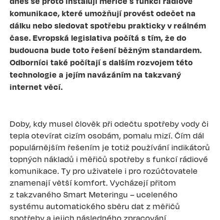
dnes se proto instalují měřiče s funkcí rádiové
komunikace, které umožňují provést odečet na
dálku nebo sledovat spotřebu prakticky v reálném
čase. Evropská legislativa počítá s tím, že do
budoucna bude toto řešení běžným standardem.
Odborníci také počítají s dalším rozvojem této
technologie a jejím navázáním na takzvaný
internet věcí.
Doby, kdy musel člověk při odečtu spotřeby vody či
tepla otevírat cizím osobám, pomalu mizí. Čím dál
populárnějším řešením je totiž používání indikátorů
topných nákladů i měřičů spotřeby s funkcí rádiové
komunikace. Ty pro uživatele i pro rozúčtovatele
znamenají větší komfort. Vycházejí přitom
z takzvaného Smart Meteringu – uceleného
systému automatického sběru dat z měřičů
spotřeby a jejich následného zpracování.