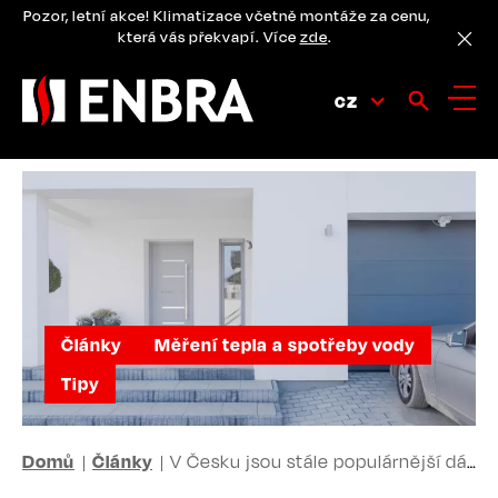
Přejít
Pozor, letní akce! Klimatizace včetně montáže za cenu,
k
která vás překvapí. Více
zde
.
hlavnímu
obsahu
CZ
Články
Měření tepla a spotřeby vody
Tipy
DROBEČKOVÁ
Domů
Články
V Česku jsou stále populárnější dálkové odečty. Za několik let budou plošným standardem.
NAVIGACE