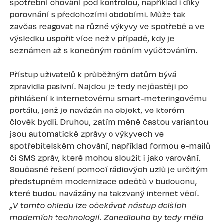
spotřební chování pod kontrolou, například i díky
porovnání s předchozími obdobími. Může tak
zavčas reagovat na různé výkyvy ve spotřebě a ve
výsledku uspořit více než v případě, kdy je
seznámen až s konečným ročním vyúčtováním.
Přístup uživatelů k průběžným datům bývá
zpravidla pasivní. Najdou je tedy nejčastěji po
přihlášení k internetovému smart-meteringovému
portálu, jenž je navázán na objekt, ve kterém
člověk bydlí. Druhou, zatím méně častou variantou
jsou automatické zprávy o výkyvech ve
spotřebitelském chování, například formou e-mailů
či SMS zpráv, které mohou sloužit i jako varování.
Současné řešení pomocí rádiových uzlů je určitým
předstupněm modernizace odečtů v budoucnu,
které budou navázány na takzvaný internet věcí.
„V tomto ohledu lze očekávat nástup dalších
moderních technologií. Zanedlouho by tedy mělo