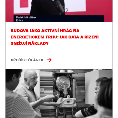
BUDOVA JAKO AKTIVNÍ HRÁČ NA
ENERGETICKÉM TRHU: JAK DATA A ŘÍZENÍ
SNIŽUJÍ NÁKLADY
PŘEČÍST ČLÁNEK