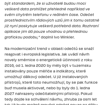
být standardem, že si uživatelé budou moci
veškerá data prohlížet přehledně například ve
svém chytrém telefonu v reálném čase. Odečet
prostřednictvím rádiových uzlů jim k tomu ostatně
již nyní poskytuje veškerá potřebná data. Rozhraní
aplikace jim dá pouze vhodnou a přehlednou
grafickou podobu,“
doplnil Ivo Winkler.
Na modernizační trend v oblasti odečtů se snaží
reagovat i evropská legislativa. Jak uvádí návrh
novely směrnice o energetické účinnosti z roku
2016, od 1. ledna 2020 by měly být v tuzemsku
instalovány pouze měřiče a indikátory, které
umožňují dálkový odečet. U již instalovaných
přístrojů, které toto neumožňují, by se pak funkce
buď musela aktivovat, nebo by byly do 1. ledna
2027 nahrazeny odečitatelnými přístroji. Pokud
tedy dojde ke schválení návrhu, zhruba za osm let
tak již bude možné provést odečet pouze na dálku.