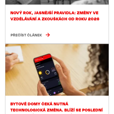
NOVÝ ROK, JASNĚJŠÍ PRAVIDLA: ZMĚNY VE
VZDĚLÁVÁNÍ A ZKOUŠKÁCH OD ROKU 2026
PŘEČÍST ČLÁNEK
BYTOVÉ DOMY ČEKÁ NUTNÁ
TECHNOLOGICKÁ ZMĚNA. BLÍŽÍ SE POSLEDNÍ