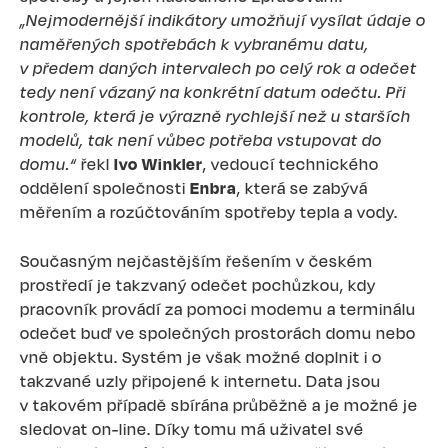
„Nejmodernější indikátory umožňují vysílat údaje o
naměřených spotřebách k vybranému datu,
v předem daných intervalech po celý rok a odečet
tedy není vázaný na konkrétní datum odečtu. Při
kontrole, která je výrazně rychlejší než u starších
modelů, tak není vůbec potřeba vstupovat do
domu.“
řekl
Ivo Winkler
, vedoucí technického
oddělení společnosti
Enbra
, která se zabývá
měřením a rozúčtováním spotřeby tepla a vody.
Současným nejčastějším řešením v českém
prostředí je takzvaný odečet pochůzkou, kdy
pracovník provádí za pomoci modemu a terminálu
odečet buď ve společných prostorách domu nebo
vně objektu. Systém je však možné doplnit i o
takzvané uzly připojené k internetu. Data jsou
v takovém případě sbírána průběžně a je možné je
sledovat on-line. Díky tomu má uživatel své