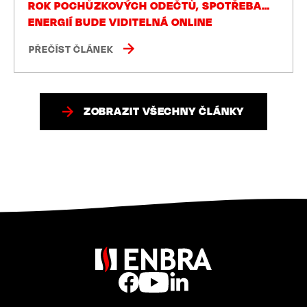
ROK POCHŮZKOVÝCH ODEČTŮ, SPOTŘEBA
ENERGIÍ BUDE VIDITELNÁ ONLINE
PŘEČÍST ČLÁNEK
ZOBRAZIT VŠECHNY ČLÁNKY