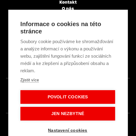
Kontakt
O nás
Servisní partneři
Články a novinky
Informace o cookies na této
GDPR & Cookies
stránce
Obchodní podmínky
Ekologická recyklace
Soubory cookie používáme ke shromažďování
Projekty EU
a analýze informací o výkonu a používání
Intranet - Přihlášení
webu, zajištění fungování funkcí ze sociálních
Přihlášení
médií a ke zlepšení a přizpůsobení obsahu a
reklam.
Zjistit více
© 2026
POVOLIT COOKIES
Made with
IN
LESENSKY.CZ
JEN NEZBYTNÉ
Nastavení cookies