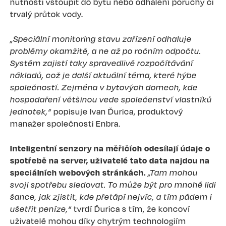
nutnosti vstoupit do bytu nebo odhalení poruchy či
trvalý průtok vody.
„Speciální monitoring stavu zařízení odhaluje
problémy okamžitě, a ne až po ročním odpočtu.
Systém zajistí taky spravedlivé rozpočítávání
nákladů, což je další aktuální téma, které hýbe
společností. Zejména v bytových domech, kde
hospodaření většinou vede společenství vlastníků
jednotek,“
popisuje Ivan Ďurica, produktový
manažer společnosti Enbra.
Inteligentní senzory na měřičích odesílají údaje o
spotřebě na server, uživatelé tato data najdou na
speciálních webových stránkách.
„Tam mohou
svoji spotřebu sledovat. To může být pro mnohé lidi
šance, jak zjistit, kde přetápí nejvíc, a tím pádem i
ušetřit peníze,“
tvrdí Ďurica s tím, že koncoví
uživatelé mohou díky chytrým technologiím