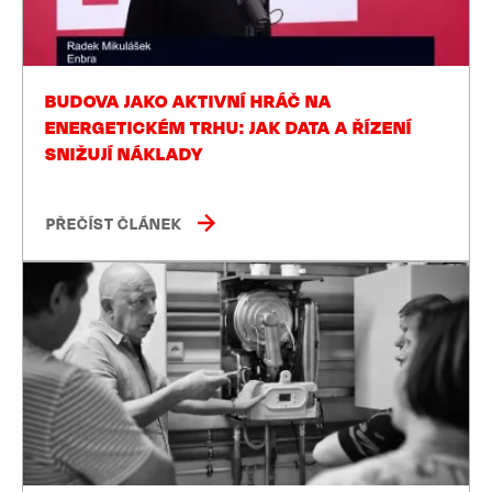
BUDOVA JAKO AKTIVNÍ HRÁČ NA
ENERGETICKÉM TRHU: JAK DATA A ŘÍZENÍ
SNIŽUJÍ NÁKLADY
PŘEČÍST ČLÁNEK