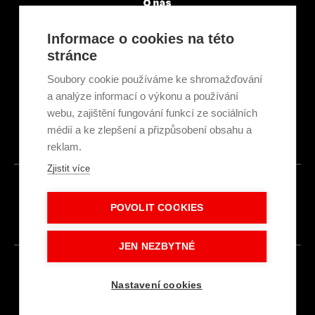
O nás
Servisní partneři
Články a novinky
Informace o cookies na této
GDPR & Cookies
stránce
Obchodní podmínky
Ekologická recyklace
Soubory cookie používáme ke shromažďování
Projekty EU
a analýze informací o výkonu a používání
Intranet - Přihlášení
webu, zajištění fungování funkcí ze sociálních
Přihlášení
médií a ke zlepšení a přizpůsobení obsahu a
reklam.
Zjistit více
© 2026
POVOLIT COOKIES
Made with
IN
LESENSKY.CZ
JEN NEZBYTNÉ
Nastavení cookies