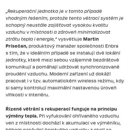
„Rekuperační jednotka je v tomto případě
vhodným řešením, protože tento větrací systém je
schopný neustále zajišťovat vysokou kvalitu
vzduchu v místnosti a zároveň minimalizovat
ztrátu tepla i energie,“
vysvětluje
Martin
Prísečan,
produktový manažer společnosti Enbra
s tím, že v ideálním případě se instalují dvě lokální
jednotky, které mezi sebou vzájemně bezdrátově
komunikují a pomáhají udržovat synchronizované
proudění vzduchu. Moderní zařízení už dokáží
pracovat i v tzv. automatickém wireless režimu, kdy
si samy kontrolují maximální nastavenou úroveň
vlhkosti v interiéru.
Řízené větrání s rekuperací funguje na principu
výměny tepla.
Při vyfukování ohřívaného vzduchu
ven z místnosti dochází k akumulaci ve výměníku,
během nasávání čerstvého vzduchu z okolí se