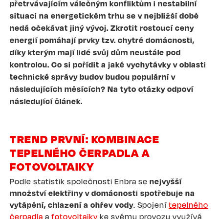
přetrvávajícím válečným konfliktům i nestabilní
situaci na energetickém trhu se v nejbližší době
nedá očekávat jiný vývoj. Zkrotit rostoucí ceny
energií pomáhají prvky tzv. chytré domácnosti,
díky kterým mají lidé svůj dům neustále pod
kontrolou. Co si pořídit a jaké vychytávky v oblasti
technické správy budov budou populární v
následujících měsících? Na tyto otázky odpoví
následující článek.
TREND PRVNÍ: KOMBINACE
TEPELNÉHO ČERPADLA A
FOTOVOLTAIKY
Podle statistik společnosti Enbra se
nejvyšší
množství elektřiny v domácnosti spotřebuje na
vytápění, chlazení a ohřev vody
. Spojení
tepelného
čerpadla
a
fotovoltaiky
ke svému provozu využívá