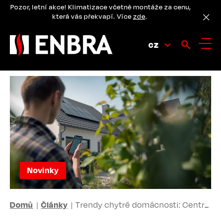
Přejít
Pozor, letní akce! Klimatizace včetně montáže za cenu,
k
která vás překvapí. Více
zde
.
hlavnímu
obsahu
CZ
Novinky
DROBEČKOVÁ
Domů
Články
Trendy chytré domácnosti: Centrála pro dálkový odpočet, rekuperace nebo spojení tepelného čerpadla a fotovoltaiky
NAVIGACE