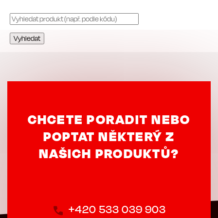
CHCETE PORADIT NEBO
POPTAT NĚKTERÝ Z
NAŠICH PRODUKTŮ?
+420 533 039 903