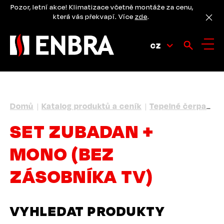
Přejít
Pozor, letní akce! Klimatizace včetně montáže za cenu,
k
která vás překvapí. Více
zde
.
hlavnímu
obsahu
CZ
DROBEČKOVÁ
Domů
Katalog produktů a ceník
Tepelné čerpadlá
NAVIGACE
SET ZUBADAN +
MONO (BEZ
ZÁSOBNÍKA TV)
VYHLEDAT PRODUKTY