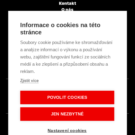
Kontakt
O nás
Servisní partneři
Články a novinky
Informace o cookies na této
GDPR & Cookies
stránce
Obchodní podmínky
Ekologická recyklace
Soubory cookie používáme ke shromažďování
Projekty EU
a analýze informací o výkonu a používání
Intranet - Přihlášení
webu, zajištění fungování funkcí ze sociálních
Přihlášení
médií a ke zlepšení a přizpůsobení obsahu a
reklam.
Zjistit více
© 2026
POVOLIT COOKIES
Made with
IN
LESENSKY.CZ
JEN NEZBYTNÉ
Nastavení cookies