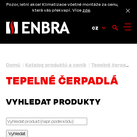
Přejít
Pozor, letní akce! Klimatizace včetně montáže za cenu,
k
která vás překvapí. Více
zde
.
hlavnímu
obsahu
CZ
DROBEČKOVÁ
Domů
Katalog produktů a ceník
Tepelné čerpadlá
NAVIGACE
TEPELNÉ ČERPADLÁ
VYHLEDAT PRODUKTY