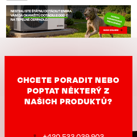
Image
CHCETE PORADIT NEBO
POPTAT NĚKTERÝ Z
NAŠICH PRODUKTŮ?
+420 533 039 903