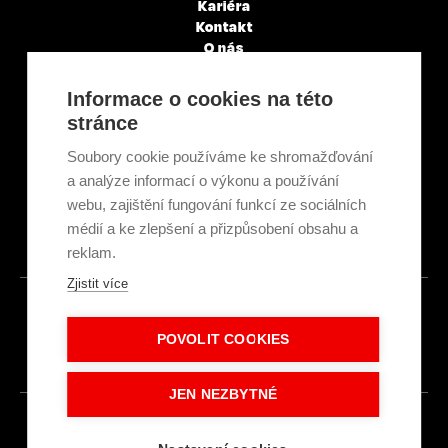
Kariéra
Kontakt
O nás
Servisní partneři
Články a novinky
Informace o cookies na této
GDPR & Cookies
stránce
Obchodní podmínky
Ekologická recyklace
Soubory cookie používáme ke shromažďování
Projekty EU
a analýze informací o výkonu a používání
Intranet - Přihlášení
webu, zajištění fungování funkcí ze sociálních
Přihlášení
médií a ke zlepšení a přizpůsobení obsahu a
reklam.
Zjistit více
© 2026
POVOLIT COOKIES
Made with
IN
LESENSKY.CZ
JEN NEZBYTNÉ