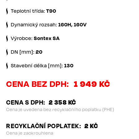
Teplotní třída:
T90
Dynamický rozsah:
160H, 160V
Výrobce:
Sontex SA
DN [mm]:
20
Stavební délka [mm]:
130
CENA BEZ DPH
1 949 KČ
CENA S DPH
2 358 KČ
Cena je uvedena bez recyklačního poplatku (PHE)
RECYKLAČNÍ POPLATEK
2 KČ
Cena je zaokrouhlena