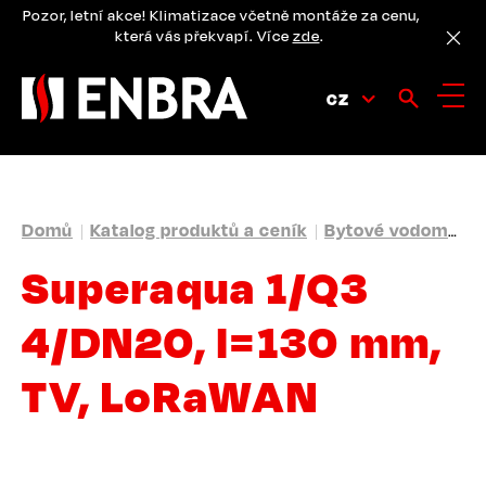
Přejít
Pozor, letní akce! Klimatizace včetně montáže za cenu,
k
která vás překvapí. Více
zde
.
hlavnímu
obsahu
CZ
DROBEČKOVÁ
Domů
Katalog produktů a ceník
Bytové vodoměry
NAVIGACE
Superaqua 1/Q3
4/DN20, l=130 mm,
TV, LoRaWAN