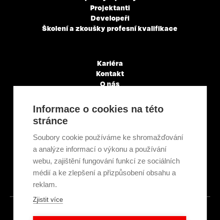
Projektanti
Developeři
Školení a zkoušky profesní kvalifikace
Kariéra
Kontakt
O nás
Servisní partneři
Články a novinky
Informace o cookies na této
GDPR & Cookies
stránce
Obchodní podmínky
Ekologická recyklace
Soubory cookie používáme ke shromažďování
Projekty EU
a analýze informací o výkonu a používání
Intranet - Přihlášení
webu, zajištění fungování funkcí ze sociálních
Přihlášení
médií a ke zlepšení a přizpůsobení obsahu a
reklam.
Zjistit více
© 2026