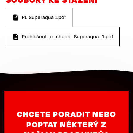
PL Superaqua 1.pdf
Prohlášení_o_shodě_Superaqua_1.pdf
CHCETE PORADIT NEBO
POPTAT NĚKTERÝ Z