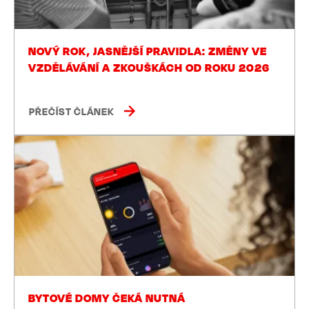
NOVÝ ROK, JASNĚJŠÍ PRAVIDLA: ZMĚNY VE
VZDĚLÁVÁNÍ A ZKOUŠKÁCH OD ROKU 2026
PŘEČÍST ČLÁNEK
BYTOVÉ DOMY ČEKÁ NUTNÁ