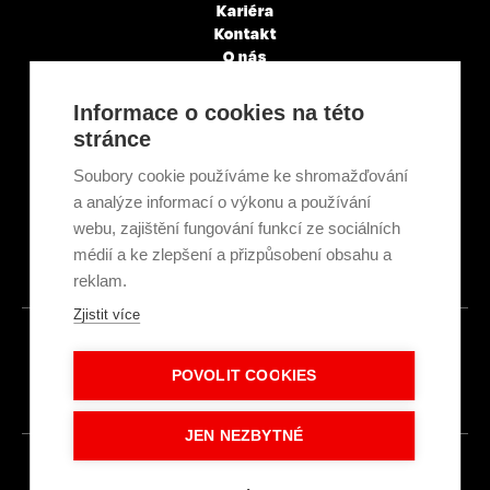
Kariéra
Kontakt
O nás
Servisní partneři
Články a novinky
Informace o cookies na této
GDPR & Cookies
stránce
Obchodní podmínky
Ekologická recyklace
Soubory cookie používáme ke shromažďování
Projekty EU
a analýze informací o výkonu a používání
Intranet - Přihlášení
webu, zajištění fungování funkcí ze sociálních
Přihlášení
médií a ke zlepšení a přizpůsobení obsahu a
reklam.
Zjistit více
© 2026
POVOLIT COOKIES
Made with
IN
LESENSKY.CZ
JEN NEZBYTNÉ