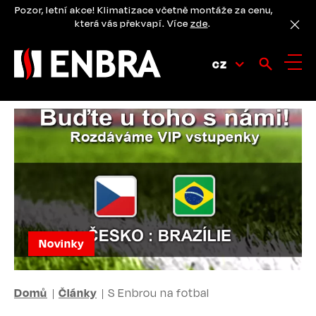
Přejít
Pozor, letní akce! Klimatizace včetně montáže za cenu,
k
která vás překvapí. Více
zde
.
hlavnímu
obsahu
CZ
Novinky
DROBEČKOVÁ
Domů
Články
S Enbrou na fotbal
NAVIGACE