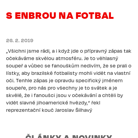
S ENBROU NA FOTBAL
26. 2. 2019
„Všichni jsme rádi, a i když jde o přípravný zápas tak
očekáváme skvělou atmosféru. Je to věhlasný
soupeř a vůbec se fanouškům nedivím, že se prali o
lístky, aby brazilské fotbalisty mohli vidět na vlastní
oči. Tenhle zápas je opravdu specifický jménem
soupeře, pro nás pro všechny je to svátek a je
skvělé, že i fanoušci jsou v očekávání a chtěli by
vidět slavné jihoamerické hvězdy,“ řekl
reprezentační kouč Jaroslav Šilhavý
ČLÁNKY A NOVINKY