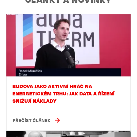
BUDOVA JAKO AKTIVNÍ HRÁČ NA
ENERGETICKÉM TRHU: JAK DATA A ŘÍZENÍ
SNIŽUJÍ NÁKLADY
PŘEČÍST ČLÁNEK