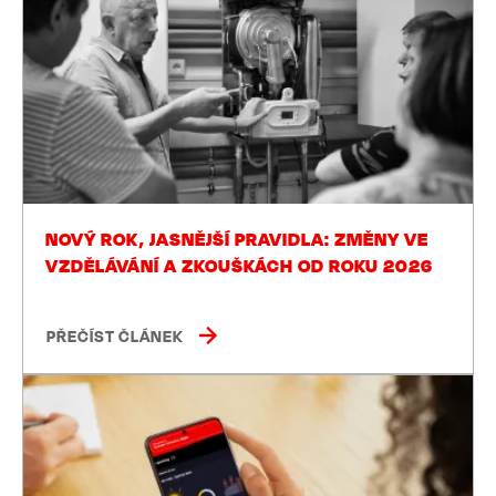
NOVÝ ROK, JASNĚJŠÍ PRAVIDLA: ZMĚNY VE
VZDĚLÁVÁNÍ A ZKOUŠKÁCH OD ROKU 2026
PŘEČÍST ČLÁNEK