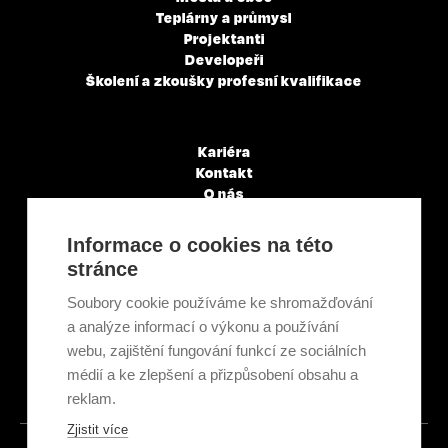
Teplárny a průmysl
Projektanti
Developeři
Školení a zkoušky profesní kvalifikace
Kariéra
Kontakt
O nás
Servisní partneři
Články a novinky
Informace o cookies na této
GDPR & Cookies
stránce
Obchodní podmínky
Ekologická recyklace
Soubory cookie používáme ke shromažďování
Projekty EU
a analýze informací o výkonu a používání
Intranet - Přihlášení
webu, zajištění fungování funkcí ze sociálních
Přihlášení
médií a ke zlepšení a přizpůsobení obsahu a
reklam.
Zjistit více