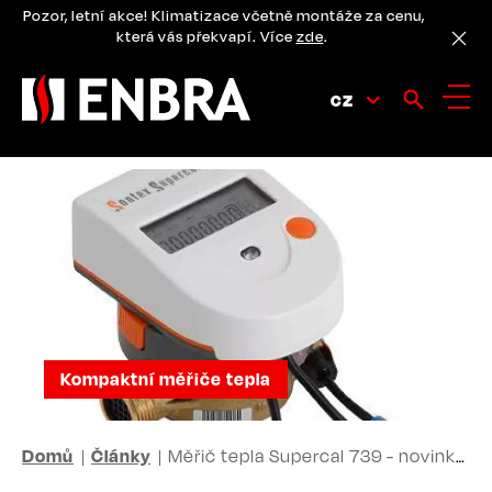
Přejít
Pozor, letní akce! Klimatizace včetně montáže za cenu,
k
která vás překvapí. Více
zde
.
hlavnímu
obsahu
CZ
Kompaktní měřiče tepla
DROBEČKOVÁ
Domů
Články
Měřič tepla Supercal 739 - novinka roku 2014
NAVIGACE