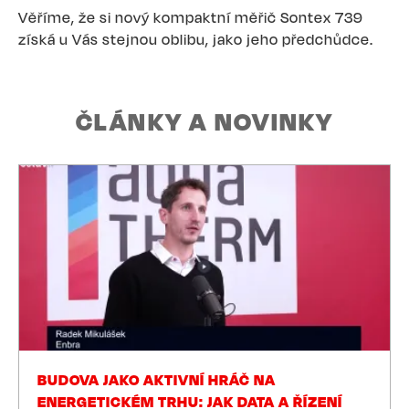
Věříme, že si nový kompaktní měřič Sontex 739
získá u Vás stejnou oblibu, jako jeho předchůdce.
ČLÁNKY A NOVINKY
BUDOVA JAKO AKTIVNÍ HRÁČ NA
ENERGETICKÉM TRHU: JAK DATA A ŘÍZENÍ