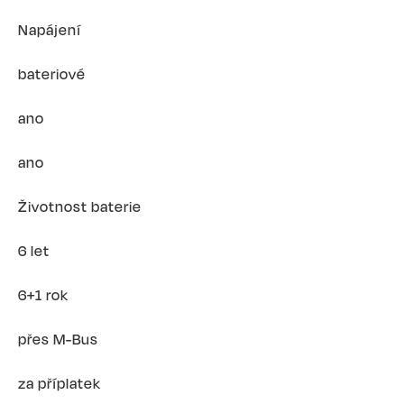
Napájení
bateriové
ano
ano
Životnost baterie
6 let
6+1 rok
přes M-Bus
za příplatek