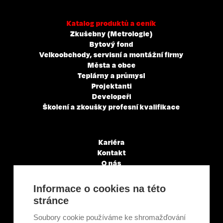
Katalog produktů a ceník
Zkušebny (Metrologie)
Bytový fond
Velkoobchody, servisní a montážní firmy
Města a obce
Teplárny a průmysl
Projektanti
Developeři
Školení a zkoušky profesní kvalifikace
Kariéra
Kontakt
O nás
Servisní partneři
Články a novinky
Informace o cookies na této
GDPR & Cookies
stránce
Obchodní podmínky
Ekologická recyklace
Soubory cookie používáme ke shromažďování