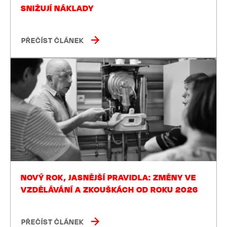
SNIŽUJÍ NÁKLADY
PŘEČÍST ČLÁNEK
NOVÝ ROK, JASNĚJŠÍ PRAVIDLA: ZMĚNY VE
VZDĚLÁVÁNÍ A ZKOUŠKÁCH OD ROKU 2026
PŘEČÍST ČLÁNEK