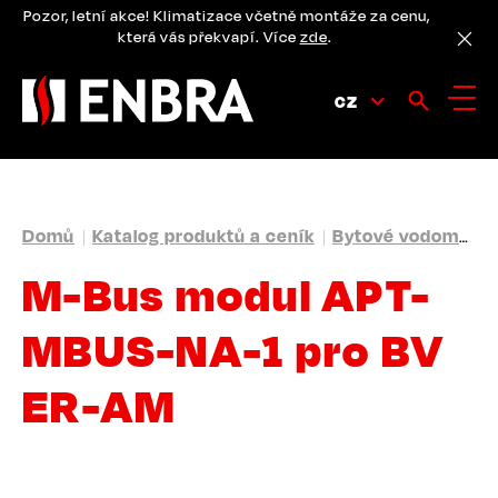
Přejít
Pozor, letní akce! Klimatizace včetně montáže za cenu,
k
která vás překvapí. Více
zde
.
hlavnímu
obsahu
CZ
DROBEČKOVÁ
Domů
Katalog produktů a ceník
Bytové vodoměry
NAVIGACE
M-Bus modul APT-
MBUS-NA-1 pro BV
ER-AM