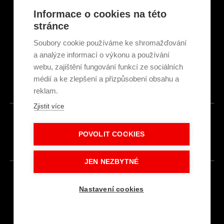
Články a novinky
Informace o cookies na této
GDPR & Cookies
stránce
Obchodní podmínky
Ekologická recyklace
Soubory cookie používáme ke shromažďování
Projekty EU
a analýze informací o výkonu a používání
Intranet - Přihlášení
webu, zajištění fungování funkcí ze sociálních
Přihlášení
médií a ke zlepšení a přizpůsobení obsahu a
reklam.
Zjistit více
© 2026
POVOLIT COOKIES
Made with
IN
LESENSKY.CZ
JEN NEZBYTNÉ
Nastavení cookies