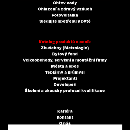
Ohřev vody
Chlazení a zdravý vzduch
Fotovoltaika
Sledujte spotřebu v bytě
Katalog produktů a ceník
Zkušebny (Metrologie)
Bytový fond
Velkoobchody, servisní a montážní firmy
Města a obce
Teplárny a průmysl
Projektanti
Developeři
Školení a zkoušky profesní kvalifikace
Kariéra
Kontakt
O nás
Servisní partneři