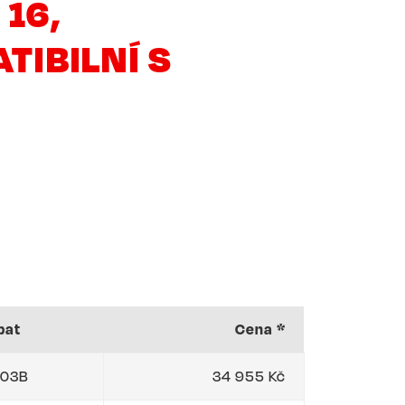
 16,
TIBILNÍ S
bat
Cena *
03B
34 955 Kč