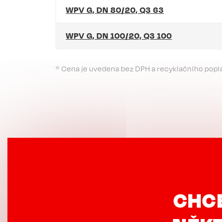
WPV G, DN 80/20, Q3 63
WPV G, DN 100/20, Q3 100
* Cena je uvedena bez DPH a recyklačního popl
CHC