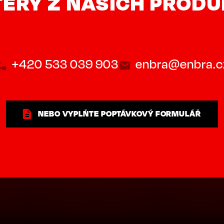
ERÝ Z NAŠICH PROD
+420 533 039 903
enbra@enbra.c
NEBO VYPLŇTE POPTÁVKOVÝ FORMULÁŘ