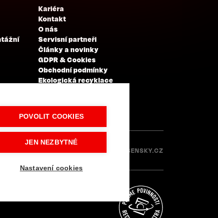
Kariéra
Kontakt
O nás
ntážní
Servisní partneři
Články a novinky
GDPR & Cookies
Obchodní podmínky
Ekologická recyklace
Projekty EU
Intranet - Přihlášení
Přihlášení
POVOLIT COOKIES
JEN NEZBYTNÉ
Made with
IN
LESENSKY.CZ
Nastavení cookies