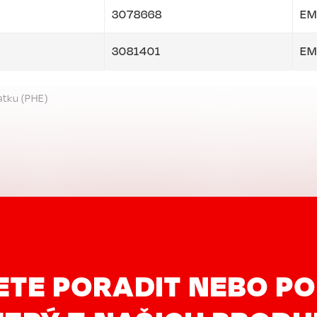
3078668
EM
3081401
EM
atku (PHE)
ETE PORADIT NEBO PO