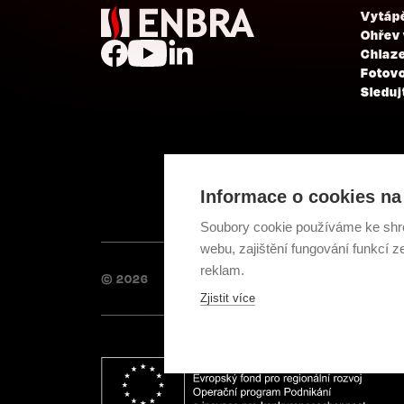
Vytáp
Ohřev
Chlaze
Fotovo
Sleduj
Informace o cookies na 
Soubory cookie používáme ke shr
webu, zajištění fungování funkcí z
reklam.
© 2026
Zjistit více