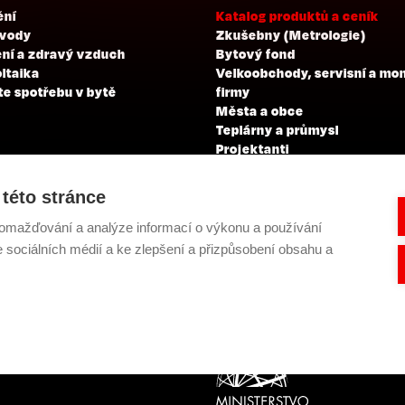
ění
Katalog produktů a ceník
 vody
Zkušebny (Metrologie)
ní a zdravý vzduch
Bytový fond
ltaika
Velkoobchody, servisní a mo
te spotřebu v bytě
firmy
Města a obce
Teplárny a průmysl
Projektanti
Developeři
Školení a zkoušky profesní
této stránce
kvalifikace
omažďování a analýze informací o výkonu a používání
e sociálních médií a ke zlepšení a přizpůsobení obsahu a