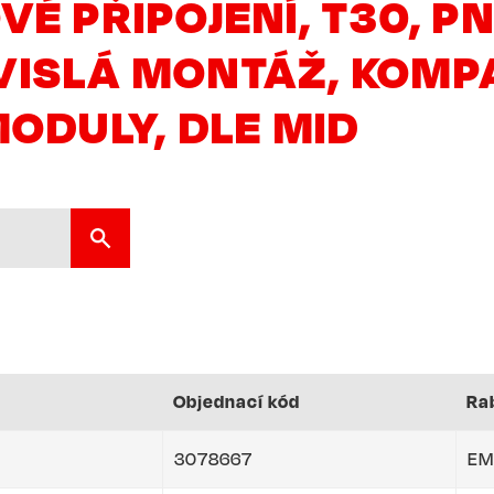
É PŘIPOJENÍ, T30, PN
ISLÁ MONTÁŽ, KOMPA
MODULY, DLE MID
Objednací kód
Ra
3078667
EM