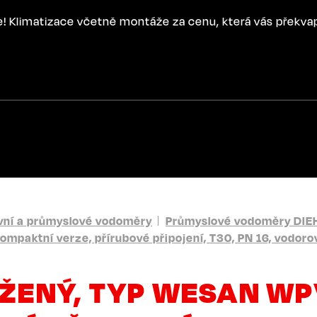
ce! Klimatizace včetně montáže za cenu, která vás překva
ní a průmyslové vodoměry
Průmyslové vodoměry DIE
ktní verze, přírubové připojení, T30, PN 16, vodorovn
ENÝ, TYP WESAN WPV