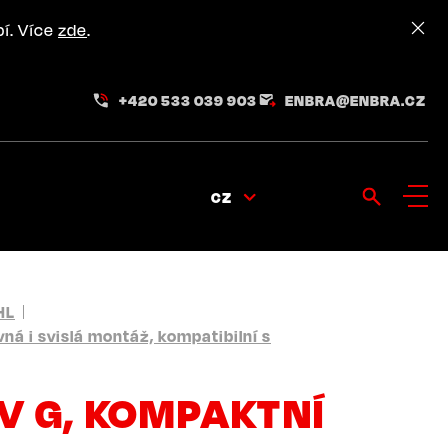
pí. Více
zde
.
+420 533 039 903
ENBRA@ENBRA.CZ
CZ
HL
á i svislá montáž, kompatibilní s
 G, KOMPAKTNÍ