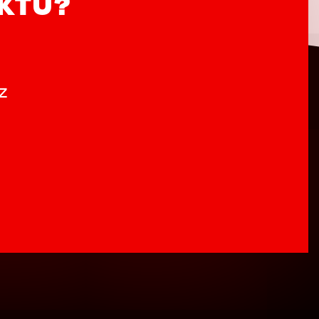
UKTŮ?
z