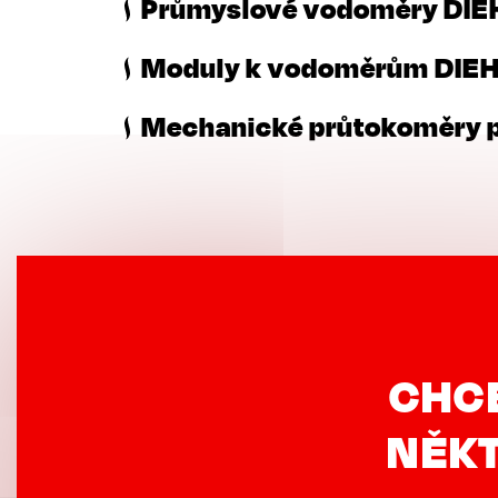
Průmyslové vodoměry DIE
Moduly k vodoměrům DIE
Mechanické průtokoměry p
CHC
NĚKT