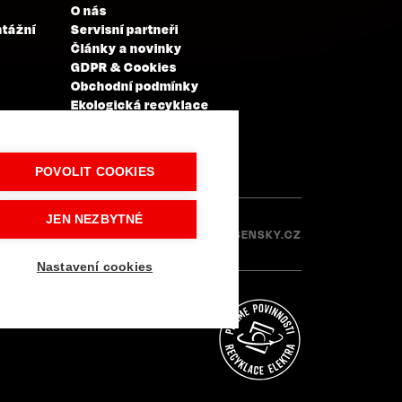
O nás
ntážní
Servisní partneři
Články a novinky
GDPR & Cookies
Obchodní podmínky
Ekologická recyklace
Projekty EU
Intranet - Přihlášení
Přihlášení
POVOLIT COOKIES
JEN NEZBYTNÉ
Made with
IN
LESENSKY.CZ
Nastavení cookies