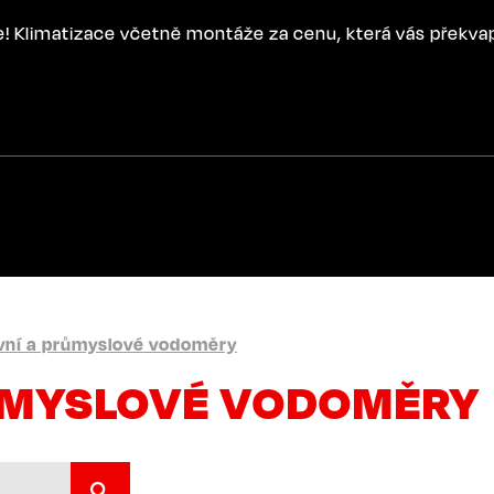
ce! Klimatizace včetně montáže za cenu, která vás překva
ní a průmyslové vodoměry
ŮMYSLOVÉ VODOMĚRY