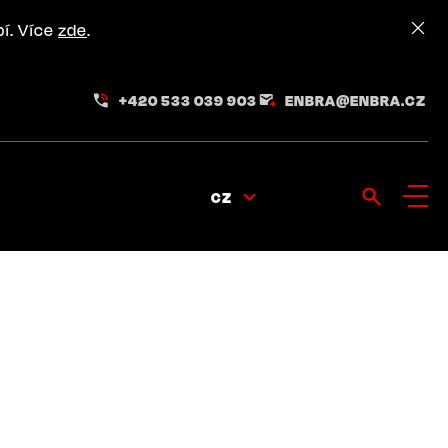
pí. Více
zde
.
+420 533 039 903
ENBRA@ENBRA.CZ
CZ