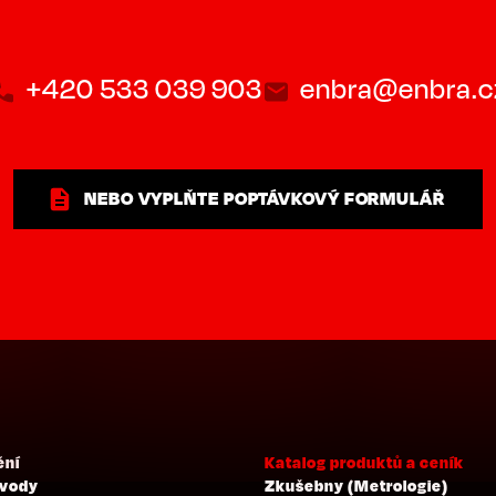
+420 533 039 903
enbra@enbra.c
NEBO VYPLŇTE POPTÁVKOVÝ FORMULÁŘ
ění
Katalog produktů a ceník
 vody
Zkušebny (Metrologie)