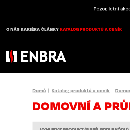
Přejít
k
Pozor, letní ak
hlavnímu
obsahu
O NÁS
KARIÉRA
ČLÁNKY
KATALOG PRODUKTŮ A CENÍK
DROBEČKOVÁ
Domů
Katalog produktů a ceník
Domov
DOMOVNÍ A PR
NAVIGACE