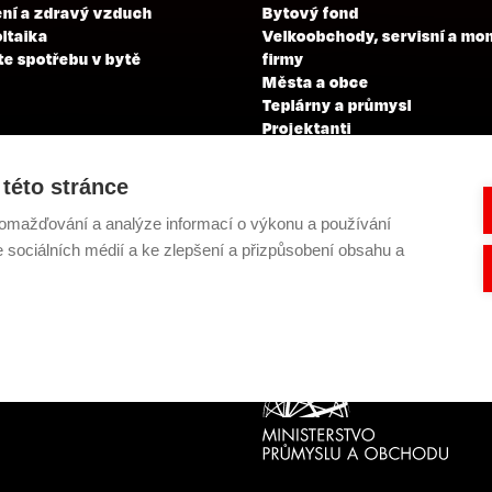
ní a zdravý vzduch
Bytový fond
ltaika
Velkoobchody, servisní a mo
te spotřebu v bytě
firmy
Města a obce
Teplárny a průmysl
Projektanti
Developeři
Školení a zkoušky profesní
této stránce
kvalifikace
omažďování a analýze informací o výkonu a používání
e sociálních médií a ke zlepšení a přizpůsobení obsahu a