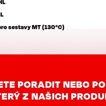
HL
HL
ro sestavy MT (130°C)
ETE PORADIT NEBO PO
ERÝ Z NAŠICH PROD