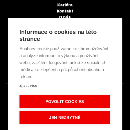
Kariéra
Kontakt
O nás
Servisní partneři
Články a novinky
Informace o cookies na této
GDPR & Cookies
stránce
Obchodní podmínky
Ekologická recyklace
Soubory cookie používáme ke shromažďování
Projekty EU
a analýze informací o výkonu a používání
Intranet - Přihlášení
webu, zajištění fungování funkcí ze sociálních
Přihlášení
médií a ke zlepšení a přizpůsobení obsahu a
reklam.
Zjistit více
© 2026
POVOLIT COOKIES
Made with
IN
LESENSKY.CZ
JEN NEZBYTNÉ