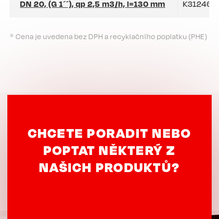
DN 20, (G 1´´), qp 2,5 m3/h, l=130 mm
K312465
* Cena je uvedena bez DPH a recyklačního poplatku (PHE)
CHCETE PORADIT NEBO
POPTAT NĚKTERÝ Z
NAŠICH PRODUKTŮ?