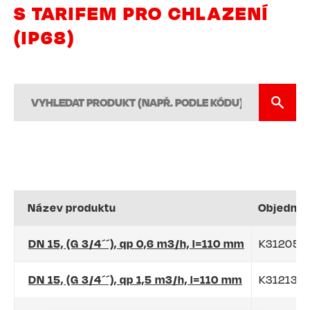
S TARIFEM PRO CHLAZENÍ
(IP68)
Název produktu
Objednac
DN 15, (G 3/4´´), qp 0,6 m3/h, l=110 mm
K312058
DN 15, (G 3/4´´), qp 1,5 m3/h, l=110 mm
K312138