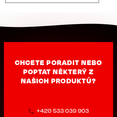
CHCETE PORADIT NEBO
POPTAT NĚKTERÝ Z
NAŠICH PRODUKTŮ?
+420 533 039 903