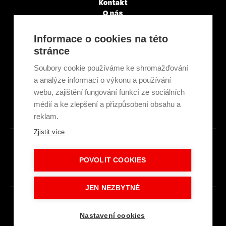
Kontakt
O nás
Servisní partneři
Články a novinky
Informace o cookies na této
GDPR & Cookies
stránce
Obchodní podmínky
Ekologická recyklace
Soubory cookie používáme ke shromažďování
Projekty EU
a analýze informací o výkonu a používání
Intranet - Přihlášení
webu, zajištění fungování funkcí ze sociálních
Přihlášení
médií a ke zlepšení a přizpůsobení obsahu a
reklam.
Zjistit více
© 2026
POVOLIT COOKIES
Made with
IN
LESENSKY.CZ
JEN NEZBYTNÉ
Nastavení cookies