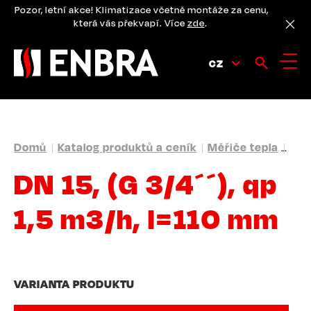
Přejít
Pozor, letní akce! Klimatizace včetně montáže za cenu,
k
která vás překvapí. Více
zde
.
hlavnímu
obsahu
CZ
DROBEČKOVÁ
Domů
Katalog produktů a ceník
Měřiče tepla
Ult
NAVIGACE
DN 15, (G 3/4´´), qp
1,5 m3/h, l=110 mm
VARIANTA PRODUKTU