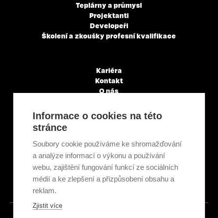
Teplárny a průmysl
Projektanti
Developeři
Školení a zkoušky profesní kvalifikace
Kariéra
Kontakt
O nás
Servisní partneři
Články a novinky
Informace o cookies na této
GDPR & Cookies
stránce
Obchodní podmínky
Ekologická recyklace
Soubory cookie používáme ke shromažďování
Projekty EU
a analýze informací o výkonu a používání
Intranet - Přihlášení
webu, zajištění fungování funkcí ze sociálních
Přihlášení
médií a ke zlepšení a přizpůsobení obsahu a
reklam.
Zjistit více