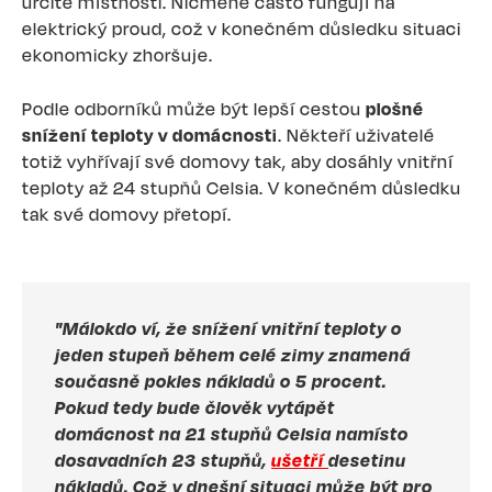
určité místnosti. Nicméně často fungují na
elektrický proud, což v konečném důsledku situaci
ekonomicky zhoršuje.
Podle odborníků může být lepší cestou
plošné
snížení teploty v domácnosti
. Někteří uživatelé
totiž vyhřívají své domovy tak, aby dosáhly vnitřní
teploty až 24 stupňů Celsia. V konečném důsledku
tak své domovy přetopí.
"Málokdo ví, že snížení vnitřní teploty o
jeden stupeň během celé zimy znamená
současně pokles nákladů o 5 procent.
Pokud tedy bude člověk vytápět
domácnost na 21 stupňů Celsia namísto
dosavadních 23 stupňů,
ušetří
desetinu
nákladů. Což v dnešní situaci může být pro