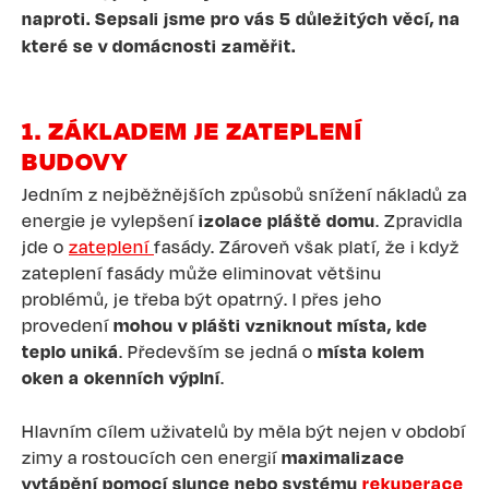
naproti. Sepsali jsme pro vás 5 důležitých věcí, na
které se v domácnosti zaměřit.
1. ZÁKLADEM JE ZATEPLENÍ
BUDOVY
Jedním z nejběžnějších způsobů snížení nákladů za
energie je vylepšení
izolace pláště domu
. Zpravidla
jde o
zateplení
fasády. Zároveň však platí, že i když
zateplení fasády může eliminovat většinu
problémů, je třeba být opatrný. I přes jeho
provedení
mohou v plášti vzniknout místa, kde
teplo uniká
. Především se jedná o
místa kolem
oken a okenních výplní
.
Hlavním cílem uživatelů by měla být nejen v období
zimy a rostoucích cen energií
maximalizace
vytápění pomocí slunce nebo systému
rekuperace