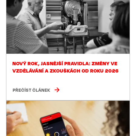
NOVÝ ROK, JASNĚJŠÍ PRAVIDLA: ZMĚNY VE
VZDĚLÁVÁNÍ A ZKOUŠKÁCH OD ROKU 2026
PŘEČÍST ČLÁNEK