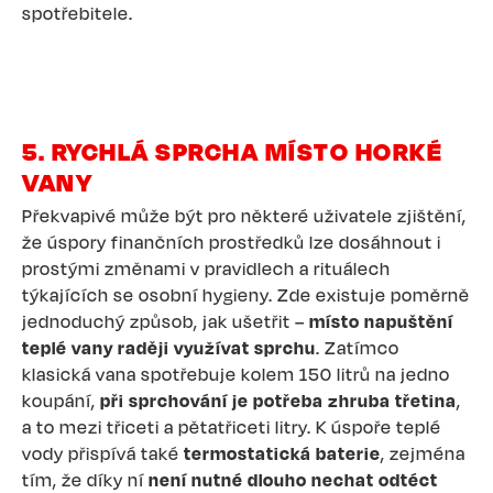
spotřebitele.
5. RYCHLÁ SPRCHA MÍSTO HORKÉ
VANY
Překvapivé může být pro některé uživatele zjištění,
že úspory finančních prostředků lze dosáhnout i
prostými změnami v pravidlech a rituálech
týkajících se osobní hygieny. Zde existuje poměrně
jednoduchý způsob, jak ušetřit –
místo napuštění
teplé vany raději využívat sprchu
. Zatímco
klasická vana spotřebuje kolem 150 litrů na jedno
koupání,
při sprchování je potřeba zhruba třetina
,
a to mezi třiceti a pětatřiceti litry. K úspoře teplé
vody přispívá také
termostatická baterie
, zejména
tím, že díky ní
není nutné dlouho nechat odtéct