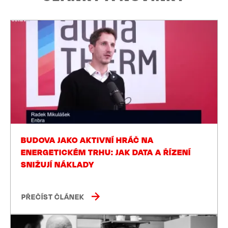
BUDOVA JAKO AKTIVNÍ HRÁČ NA
ENERGETICKÉM TRHU: JAK DATA A ŘÍZENÍ
SNIŽUJÍ NÁKLADY
PŘEČÍST ČLÁNEK