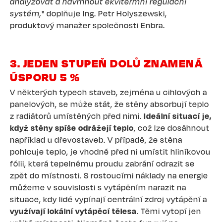
analyzovat a navrhnout ekvitermní regulační
systém,
" doplňuje Ing. Petr Holyszewski,
produktový manažer společnosti Enbra.
3. JEDEN STUPEŇ DOLŮ ZNAMENÁ
ÚSPORU 5 %
V některých typech staveb, zejména u cihlových a
panelových, se může stát, že stěny absorbují teplo
z radiátorů umístěných před nimi.
Ideální situací je,
když stěny spíše odrážejí teplo
, což lze dosáhnout
například u dřevostaveb. V případě, že stěna
pohlcuje teplo, je vhodné před ni umístit hliníkovou
fólii, která tepelnému proudu zabrání odrazit se
zpět do místnosti. S rostoucími náklady na energie
můžeme v souvislosti s vytápěním narazit na
situace, kdy lidé vypínají centrální zdroj vytápění a
využívají lokální vytápěcí tělesa
. Těmi vytopí jen