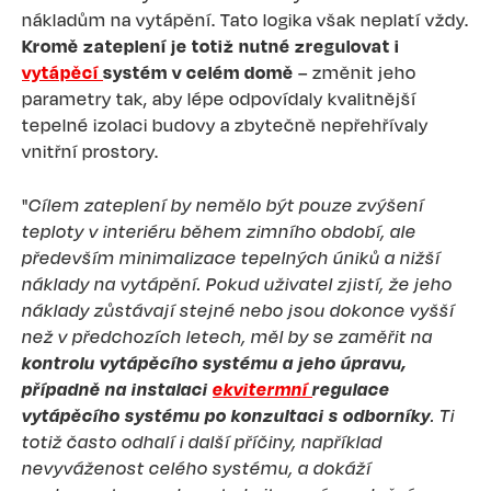
nákladům na vytápění. Tato logika však neplatí vždy.
Kromě zateplení je totiž nutné zregulovat i
vytápěcí
systém v celém domě
– změnit jeho
parametry tak, aby lépe odpovídaly kvalitnější
tepelné izolaci budovy a zbytečně nepřehřívaly
vnitřní prostory.
"
Cílem zateplení by nemělo být pouze zvýšení
teploty v interiéru během zimního období, ale
především minimalizace tepelných úniků a nižší
náklady na vytápění. Pokud uživatel zjistí, že jeho
náklady zůstávají stejné nebo jsou dokonce vyšší
než v předchozích letech, měl by se zaměřit na
kontrolu vytápěcího systému a jeho úpravu,
případně na instalaci
ekvitermní
regulace
vytápěcího systému po konzultaci s odborníky
. Ti
totiž často odhalí i další příčiny, například
nevyváženost celého systému, a dokáží