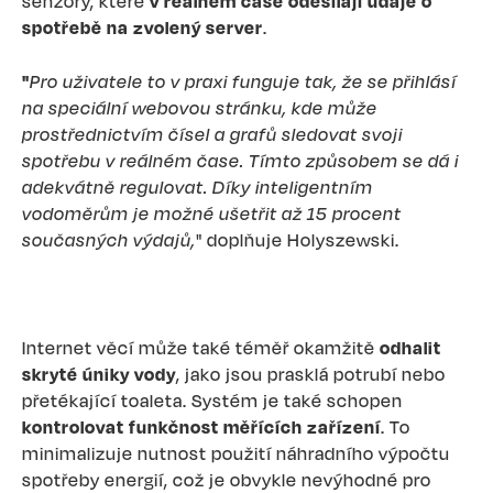
senzory, které
v reálném čase odesílají údaje o
spotřebě na zvolený server
.
"
Pro uživatele to v praxi funguje tak, že se přihlásí
na speciální webovou stránku, kde může
prostřednictvím čísel a grafů sledovat svoji
spotřebu v reálném čase. Tímto způsobem se dá i
adekvátně regulovat. Díky inteligentním
vodoměrům je možné ušetřit až 15 procent
současných výdajů,
" doplňuje Holyszewski.
Internet věcí může také téměř okamžitě
odhalit
skryté úniky vody
, jako jsou prasklá potrubí nebo
přetékající toaleta. Systém je také schopen
kontrolovat funkčnost měřících zařízení
. To
minimalizuje nutnost použití náhradního výpočtu
spotřeby energií, což je obvykle nevýhodné pro