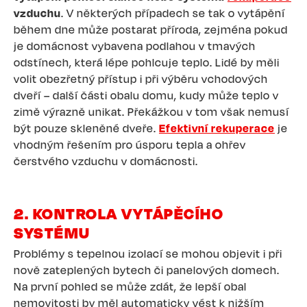
vzduchu
. V některých případech se tak o vytápění
během dne může postarat příroda, zejména pokud
je domácnost vybavena podlahou v tmavých
odstínech, která lépe pohlcuje teplo. Lidé by měli
volit obezřetný přístup i při výběru vchodových
dveří – další části obalu domu, kudy může teplo v
zimě výrazně unikat. Překážkou v tom však nemusí
být pouze skleněné dveře.
Efektivní rekuperace
je
vhodným řešením pro úsporu tepla a ohřev
čerstvého vzduchu v domácnosti.
2. KONTROLA VYTÁPĚCÍHO
SYSTÉMU
Problémy s tepelnou izolací se mohou objevit i při
nově zateplených bytech či panelových domech.
Na první pohled se může zdát, že lepší obal
nemovitosti by měl automaticky vést k nižším