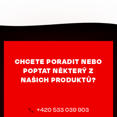
CHCETE PORADIT NEBO
POPTAT NĚKTERÝ Z
NAŠICH PRODUKTŮ?
+420 533 039 903