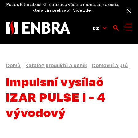
Přejít
Pozor, letní akce! Klimatizace včetně montáže za cenu,
k
která vás překvapí. Více
zde
.
hlavnímu
obsahu
CZ
DROBEČKOVÁ
Domů
Katalog produktů a ceník
Domovní a průmyslové vodoměry
NAVIGACE
Impulsní vysílač
IZAR PULSE I - 4
vývodový