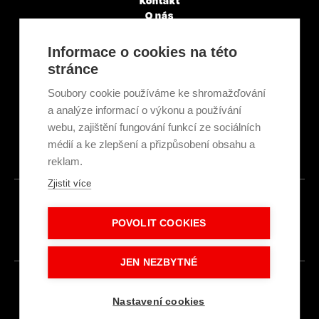
Kontakt
O nás
Servisní partneři
Články a novinky
Informace o cookies na této
GDPR & Cookies
stránce
Obchodní podmínky
Ekologická recyklace
Soubory cookie používáme ke shromažďování
Projekty EU
a analýze informací o výkonu a používání
Intranet - Přihlášení
webu, zajištění fungování funkcí ze sociálních
Přihlášení
médií a ke zlepšení a přizpůsobení obsahu a
reklam.
Zjistit více
© 2026
POVOLIT COOKIES
Made with
IN
LESENSKY.CZ
JEN NEZBYTNÉ
Nastavení cookies