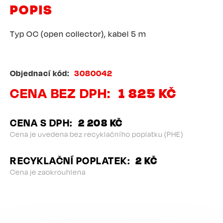
POPIS
Typ OC (open collector), kabel 5 m
Objednací kód
3080042
CENA BEZ DPH
1 825 KČ
CENA S DPH
2 208 KČ
Cena je uvedena bez recyklačního poplatku (PHE)
RECYKLAČNÍ POPLATEK
2 KČ
Cena je zaokrouhlena