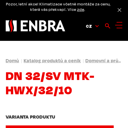
Přejít
Pozor, letní akce! Klimatizace včetně montáže za cenu,
k
která vás překvapí. Více
zde
.
hlavnímu
obsahu
CZ
DROBEČKOVÁ
Domů
Katalog produktů a ceník
Domovní a průmyslové vodoměry
NAVIGACE
DN 32/SV MTK-
HWX/32/10
VARIANTA PRODUKTU