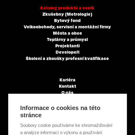
Katalog produktů a ceník
Zkušebny (Metrologie)
Bytový fond
Velkoobchody, servisní a montážní firmy
Města a obce
Teplárny a průmysl
Projektanti
Developeři
Školení a zkoušky profesní kvalifikace
Kariéra
Kontakt
O nás
Servisní partneři
Články a novinky
Informace o cookies na této
GDPR & Cookies
stránce
Obchodní podmínky
Ekologická recyklace
Soubory cookie používáme ke shromažďování
Projekty EU
a analýze informací o výkonu a používání