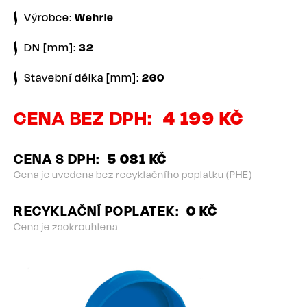
Výrobce:
Wehrle
DN [mm]:
32
Stavební délka [mm]:
260
CENA BEZ DPH
4 199 KČ
CENA S DPH
5 081 KČ
Cena je uvedena bez recyklačního poplatku (PHE)
RECYKLAČNÍ POPLATEK
0 KČ
Cena je zaokrouhlena