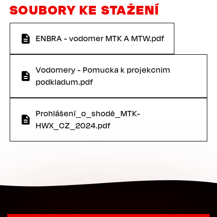
SOUBORY KE STAŽENÍ
ENBRA - vodomer MTK A MTW.pdf
Vodomery - Pomucka k projekcnim
podkladum.pdf
Prohlášení_o_shodě_MTK-
HWX_CZ_2024.pdf