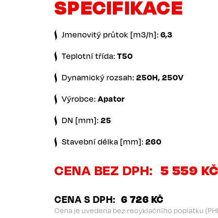
SPECIFIKACE
Jmenovitý průtok [m3/h]:
6,3
Teplotní třída:
T50
Dynamický rozsah:
250H, 250V
Výrobce:
Apator
DN [mm]:
25
Stavební délka [mm]:
260
CENA BEZ DPH
5 559 K
CENA S DPH
6 726 KČ
Cena je uvedena bez recyklačního poplatku (PH