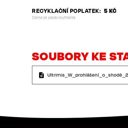
RECYKLAČNÍ POPLATEK
5 KČ
Cena je zaokrouhlena
SOUBORY KE ST
Ultrimis_W_prohlášení_o_shodě_