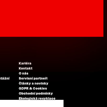
Kariéra
Kontakt
O nás
ntážní
Servisní partneři
Články a novinky
GDPR & Cookies
Obchodní podmínky
Ekologická recyklace
Projekty EU