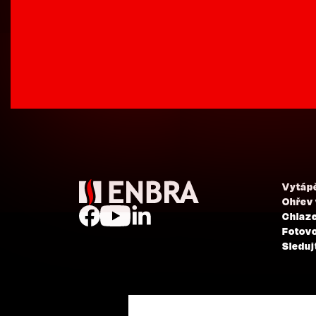
Vytáp
Ohřev
Chlaze
Fotovo
Sleduj