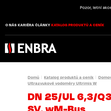
Přejít
k
Pozor, letní ak
hlavnímu
obsahu
O NÁS
KARIÉRA
ČLÁNKY
KATALOG PRODUKTŮ A CENÍK
DROBEČKOVÁ
Domů
Katalog produktů a ceník
Domov
Ultrazvukové vodoměry Ultrimis W
NAVIGACE
DN 25/UL 6,3/Q3
SV, wM-Bus