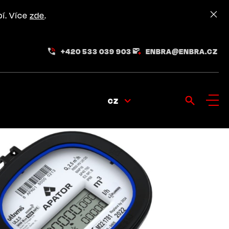
pí. Více
zde
.
+420 533 039 903
ENBRA@ENBRA.CZ
CZ