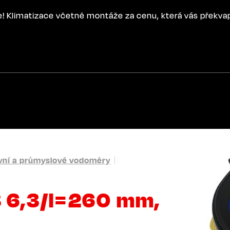
ce! Klimatizace včetně montáže za cenu, která vás překva
ní a průmyslové vodoměry
 6,3/l=260 mm,