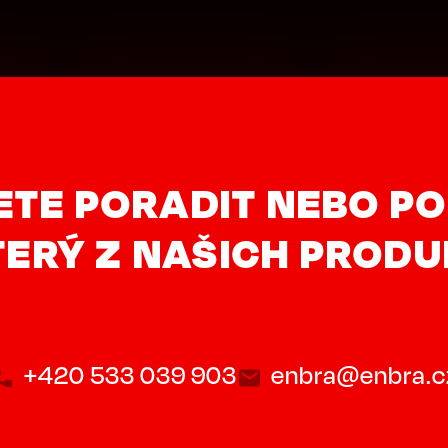
ETE PORADIT NEBO PO
ERÝ Z NAŠICH PROD
+420 533 039 903
enbra@enbra.c