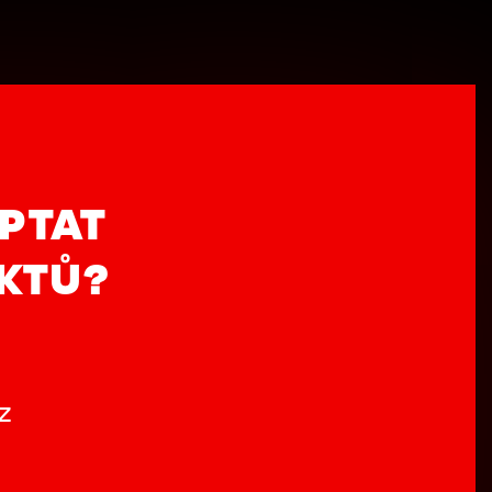
PTAT
UKTŮ?
z