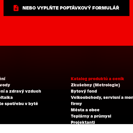
NEBO VYPLŇTE POPTÁVKOVÝ FORMULÁŘ
ění
Katalog produktů a ceník
 vody
Zkušebny (Metrologie)
ní a zdravý vzduch
Bytový fond
ltaika
Velkoobchody, servisní a mo
te spotřebu v bytě
firmy
Města a obce
Teplárny a průmysl
Projektanti
Developeři