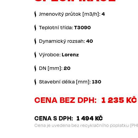
Jmenovitý průtok [m3/h]:
4
Teplotní třída:
T3090
Dynamický rozsah:
40
Výrobce:
Lorenz
DN [mm]:
20
Stavební délka [mm]:
130
CENA BEZ DPH
1 235 KČ
CENA S DPH
1 494 KČ
Cena je uvedena bez recyklačního poplatku (PH