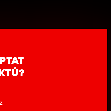
PTAT
UKTŮ?
z