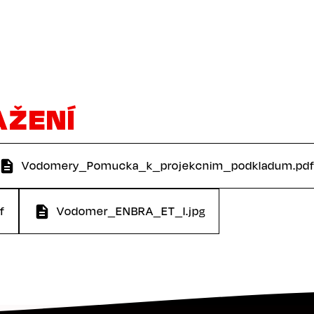
AŽENÍ
Vodomery_Pomucka_k_projekcnim_podkladum.pd
f
Vodomer_ENBRA_ET_I.jpg