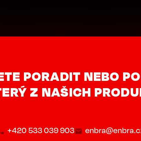
ETE PORADIT NEBO PO
ERÝ Z NAŠICH PROD
+420 533 039 903
enbra@enbra.c