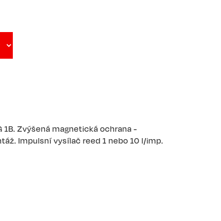
 1B. Zvýšená magnetická ochrana -
áž. Impulsní vysílač reed 1 nebo 10 l/imp.