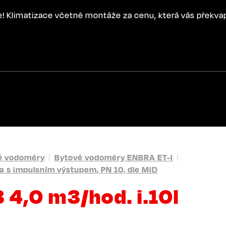
ce! Klimatizace včetně montáže za cenu, která vás překva
é vodoměry
Bytové vodoměry ENBRA ET-I
a s impulsním výstupem, PN 10, dle MID
 4,0 m3/hod. i.10l