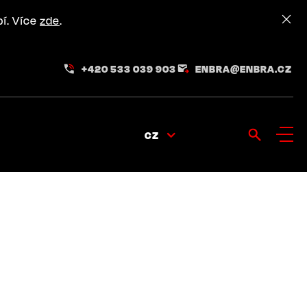
pí. Více
zde
.
+420 533 039 903
ENBRA@ENBRA.CZ
CZ