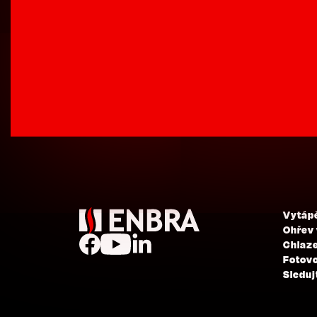
Vytáp
Ohřev
Chlaze
Fotovo
Sleduj