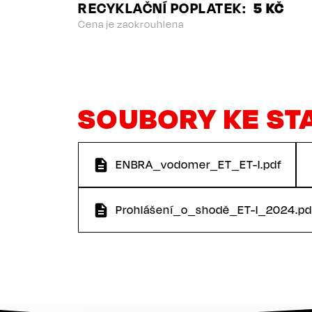
RECYKLAČNÍ POPLATEK
5 KČ
Cena je zaokrouhlena
SOUBORY KE ST
ENBRA_vodomer_ET_ET-I.pdf
Prohlášení_o_shodě_ET-I_2024.pd