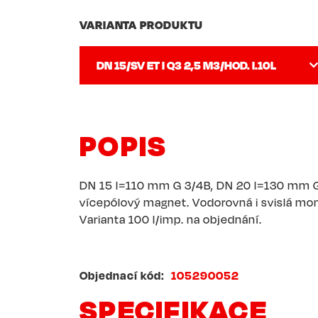
VARIANTA PRODUKTU
POPIS
DN 15 l=110 mm G 3/4B, DN 20 l=130 mm G
vícepólový magnet. Vodorovná i svislá mont
Varianta 100 l/imp. na objednání.
Objednací kód
105290052
SPECIFIKACE