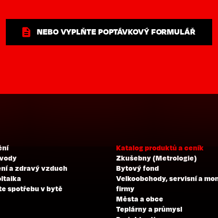
NEBO VYPLŇTE POPTÁVKOVÝ FORMULÁŘ
ění
Katalog produktů a ceník
 vody
Zkušebny (Metrologie)
ní a zdravý vzduch
Bytový fond
ltaika
Velkoobchody, servisní a mo
te spotřebu v bytě
firmy
Města a obce
Teplárny a průmysl