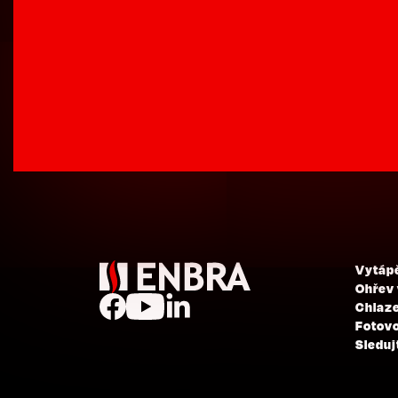
Vytáp
Ohřev
Chlaze
Fotovo
Sleduj