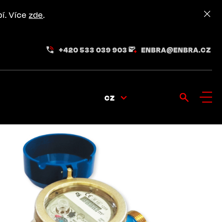
pí. Více
zde
.
+420 533 039 903
ENBRA@ENBRA.CZ
CZ