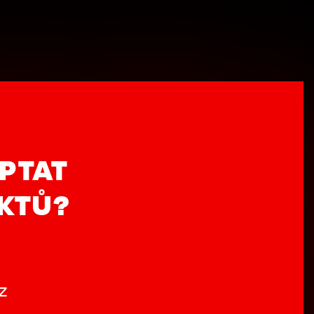
PTAT
UKTŮ?
z