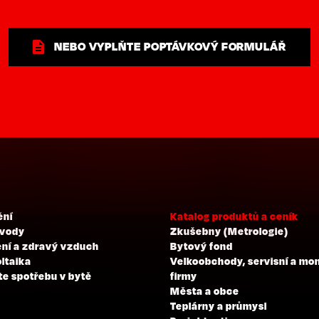
NEBO VYPLŇTE POPTÁVKOVÝ FORMULÁŘ
ění
Katalog produktů a ceník
 vody
Zkušebny (Metrologie)
ní a zdravý vzduch
Bytový fond
ltaika
Velkoobchody, servisní a mo
te spotřebu v bytě
firmy
Města a obce
Teplárny a průmysl