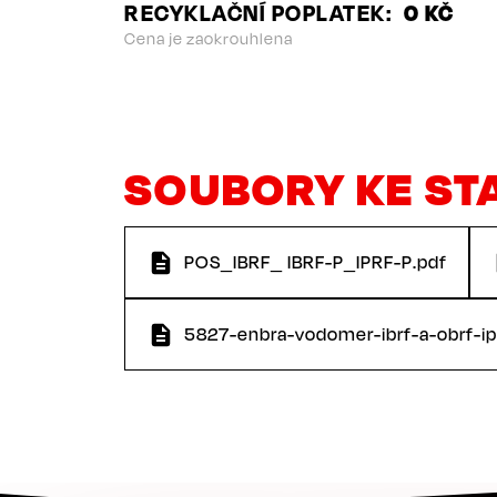
RECYKLAČNÍ POPLATEK
0 KČ
Cena je zaokrouhlena
SOUBORY KE ST
POS_IBRF_ IBRF-P_IPRF-P.pdf
5827-enbra-vodomer-ibrf-a-obrf-ip