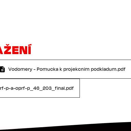
AŽENÍ
Vodomery - Pomucka k projekcnim podkladum.pdf
rf-p-a-oprf-p_46_203_final.pdf