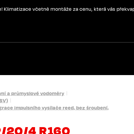
ce! Klimatizace včetně montáže za cenu, která vás překva
ní a průmyslové vodoměry
SV)
race impulsního vysílače reed, bez šroubení,
P/20/4 R160