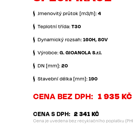
Jmenovitý průtok [m3/h]:
4
Teplotní třída:
T30
Dynamický rozsah:
160H, 80V
Výrobce:
G. GIOANOLA S.r.l.
DN [mm]:
20
Stavební délka [mm]:
190
CENA BEZ DPH
1 935 KČ
CENA S DPH
2 341 KČ
Cena je uvedena bez recyklačního poplatku (PH